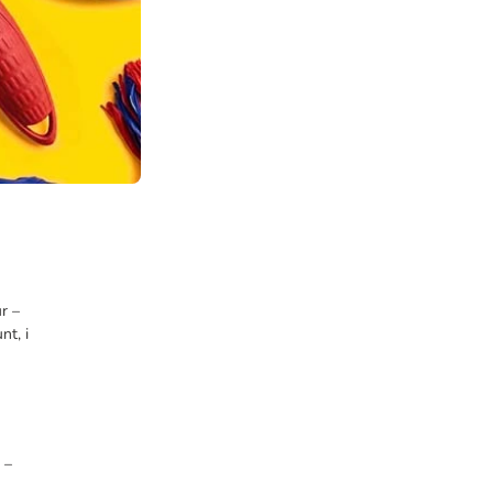
r –
nt, i
 –