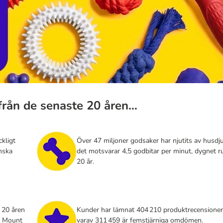
 från de senaste 20 åren…
ckligt
Över 47 miljoner godsaker har njutits av husdju
nska
det motsvarar 4,5 godbitar per minut, dygnet ru
20 år.
 20 åren
Kunder har lämnat 404 210 produktrecensioner
v Mount
varav 311 459 är femstjärniga omdömen.