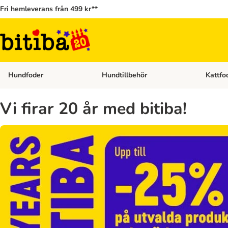
Fri hemleverans från 499 kr**
Hundfoder
Hundtillbehör
Kattfo
Open category menu: Hundfoder
Open cat
Vi firar 20 år med bitiba!