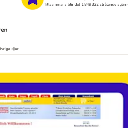
Tillsammans blir det 1 849 322 strålande stjärn
ren
övriga djur