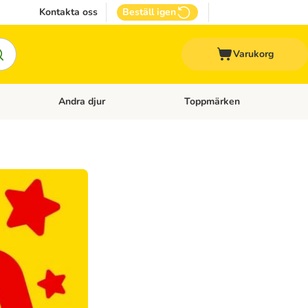
Kontakta oss
Beställ igen
Varukorg
Andra djur
Toppmärken
attillbehör
Open category menu: Veterinärfoder
Open category menu: Andra dj