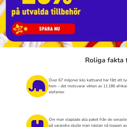
Roliga fakta
Över 67 miljoner kilo kattsand har fått ett ly
hem – det motsvarar vikten av 11 186 afrika
elefanter.
Om man staplade alla paket från de senaste
på varandra skulle man nästan nå toppen a