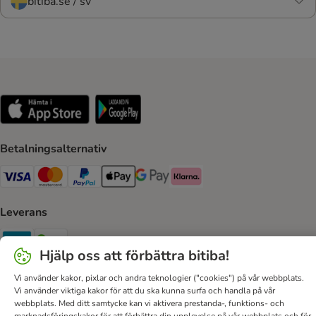
bitiba.se / sv
Betalningsalternativ
VISA Payment Method
Mastercard Payment Method
Paypal Payment Method
Apple Pay Payment Method
Google Pay Payment Method
Klarna Payment Method
Leverans
Postnord Shipping Method
Bring Shipping Method
Hjälp oss att förbättra bitiba!
Säker betalning
Vi använder kakor, pixlar och andra teknologier ("cookies") på vår webbplats.
Vi använder viktiga kakor för att du ska kunna surfa och handla på vår
Security
webbplats. Med ditt samtycke kan vi aktivera prestanda-, funktions- och