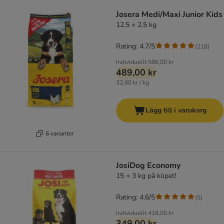
Josera Medi/Maxi Junior Kids
12,5 + 2,5 kg
Rating: 4.7/5
(
218
)
Individuellt
586,00 kr
489,00 kr
32,60 kr / kg
Lägg till i varukorg
6 varianter
JosiDog Economy
15 + 3 kg på köpet!
Rating: 4.6/5
(
5
)
Individuellt
418,00 kr
349,00 kr