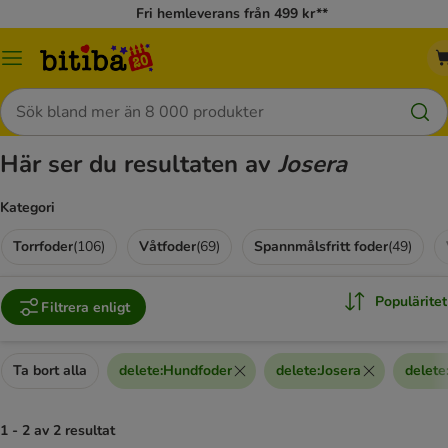
Fri hemleverans från 499 kr**
Meny
Sök
Här ser du resultaten av
Josera
Kategori
Torrfoder
(
106
)
Våtfoder
(
69
)
Spannmålsfritt foder
(
49
)
Populäritet
Filtrera enligt
Ta bort alla
delete
:
Hundfoder
delete
:
Josera
delete
1 - 2 av 2 resultat