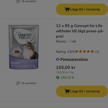
14 varianter
Lägg till i varukorg
12 x 85 g Concept for Life
våtfoder till lågt prova-på-
pris!
Beauty - i sås
Rating: 4.6/5
(
78
)
155,00 kr
152,00 kr / kg
144,15 kr
14 varianter
Lägg till i varukorg