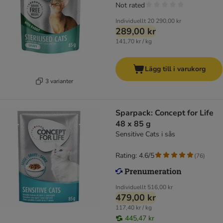
Not rated
Individuellt
20 290,00 kr
289,00 kr
141,70 kr / kg
Lägg till i varukorg
3 varianter
Sparpack: Concept for Life
48 x 85 g
Sensitive Cats i sås
Rating: 4.6/5
(
76
)
Individuellt
516,00 kr
479,00 kr
117,40 kr / kg
445,47 kr