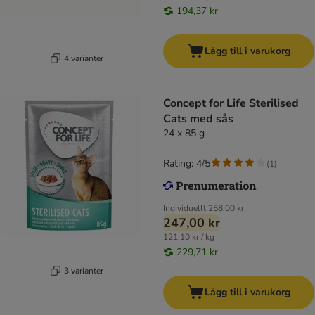
194,37 kr
Lägg till i varukorg
4 varianter
Concept for Life Sterilised
Cats med sås
24 x 85 g
Rating: 4/5
(
1
)
Individuellt
258,00 kr
247,00 kr
121,10 kr / kg
229,71 kr
3 varianter
Lägg till i varukorg