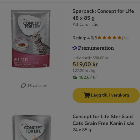
Sparpack: Concept for Life
48 x 85 g
All Cats i sås
Rating: 4.6/5
(
76
)
Individuellt
556,00 kr
519,00 kr
127,20 kr / kg
482,67 kr
16 varianter
Lägg till i varukorg
Concept for Life Sterilised
Cats Grain Free Kanin i sås
24 x 85 g