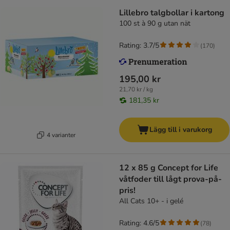
Lillebro talgbollar i kartong
100 st à 90 g utan nät
Rating: 3.7/5
(
170
)
195,00 kr
21,70 kr / kg
181,35 kr
Lägg till i varukorg
4 varianter
12 x 85 g Concept for Life
våtfoder till lågt prova-på-
pris!
All Cats 10+ - i gelé
Rating: 4.6/5
(
78
)