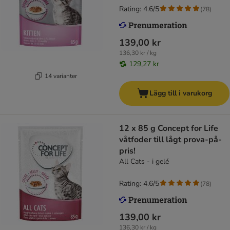
Rating: 4.6/5
(
78
)
139,00 kr
136,30 kr / kg
129,27 kr
14 varianter
Lägg till i varukorg
12 x 85 g Concept for Life
våtfoder till lågt prova-på-
pris!
All Cats - i gelé
Rating: 4.6/5
(
78
)
139,00 kr
136,30 kr / kg