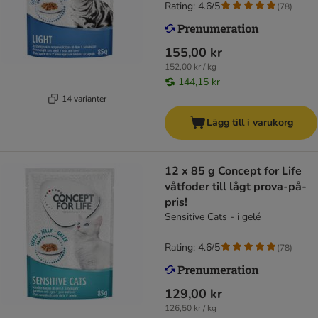
Rating: 4.6/5
(
78
)
155,00 kr
152,00 kr / kg
144,15 kr
14 varianter
Lägg till i varukorg
12 x 85 g Concept for Life
våtfoder till lågt prova-på-
pris!
Sensitive Cats - i gelé
Rating: 4.6/5
(
78
)
129,00 kr
126,50 kr / kg