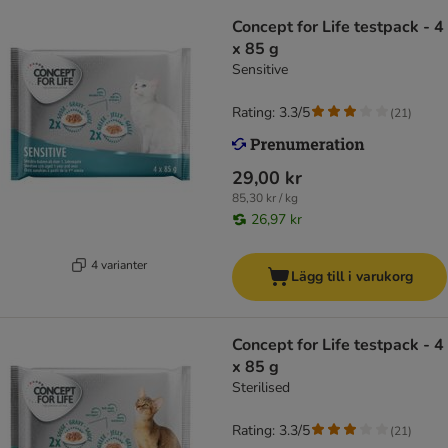
Concept for Life testpack - 4
x 85 g
Sensitive
Rating: 3.3/5
(
21
)
29,00 kr
85,30 kr / kg
26,97 kr
4 varianter
Lägg till i varukorg
Concept for Life testpack - 4
x 85 g
Sterilised
Rating: 3.3/5
(
21
)