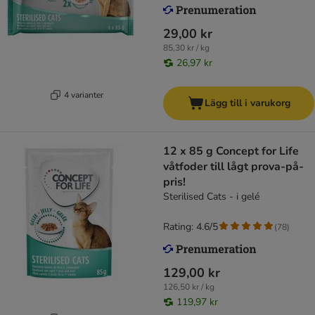
29,00 kr
85,30 kr / kg
26,97 kr
4 varianter
Lägg till i varukorg
12 x 85 g Concept for Life
våtfoder till lågt prova-på-
pris!
Sterilised Cats - i gelé
Rating: 4.6/5
(
78
)
129,00 kr
126,50 kr / kg
119,97 kr