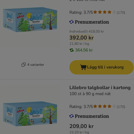
Rating: 3.7/5
(
170
)
Individuellt
418,00 kr
392,00 kr
21,80 kr / kg
364,56 kr
4 varianter
Lägg till i varukorg
Lillebro talgbollar i kartong
100 st à 90 g med nät
Rating: 3.7/5
(
170
)
209,00 kr
23,20 kr / kg