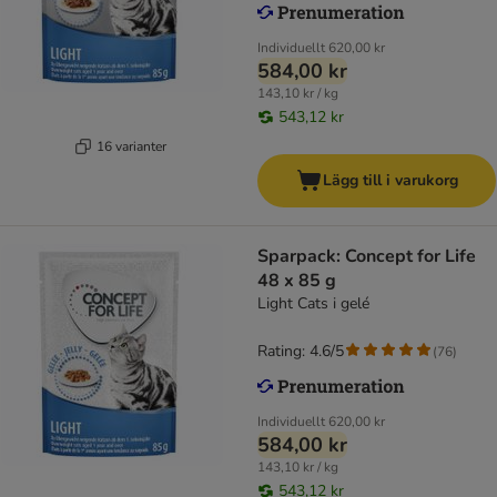
Individuellt
620,00 kr
584,00 kr
143,10 kr / kg
543,12 kr
16 varianter
Lägg till i varukorg
Sparpack: Concept for Life
48 x 85 g
Light Cats i gelé
Rating: 4.6/5
(
76
)
Individuellt
620,00 kr
584,00 kr
143,10 kr / kg
543,12 kr