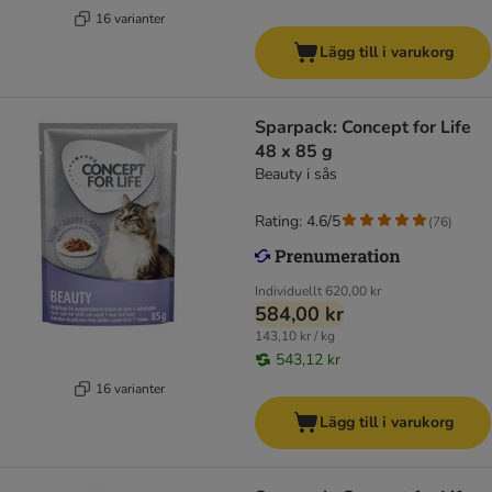
16 varianter
Lägg till i varukorg
Sparpack: Concept for Life
48 x 85 g
Beauty i sås
Rating: 4.6/5
(
76
)
Individuellt
620,00 kr
584,00 kr
143,10 kr / kg
543,12 kr
16 varianter
Lägg till i varukorg