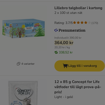
Lillebro talgbollar i kartong
2 x 100 st utan nät
Rating: 3.7/5
(
170
)
Individuellt
390,00 kr
364,00 kr
20,20 kr / kg
338,52 kr
4 varianter
Lägg till i varukorg
12 x 85 g Concept for Life
våtfoder till lågt prova-på-
pris!
Light - i gelé