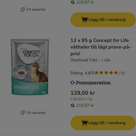
119,97 kr
14 varianter
Lägg till i varukorg
12 x 85 g Concept for Life
våtfoder till lågt prova-på-
pris!
Sterilised Cats - i sås
Rating: 4.6/5
(
78
)
129,00 kr
126,50 kr / kg
119,97 kr
14 varianter
Lägg till i varukorg