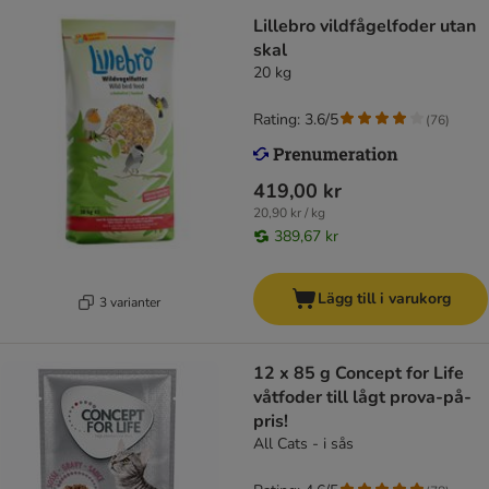
Lillebro vildfågelfoder utan
skal
20 kg
Rating: 3.6/5
(
76
)
419,00 kr
20,90 kr / kg
389,67 kr
Lägg till i varukorg
3 varianter
12 x 85 g Concept for Life
våtfoder till lågt prova-på-
pris!
All Cats - i sås