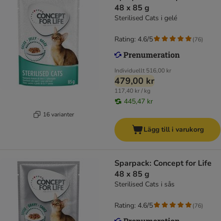
48 x 85 g
Sterilised Cats i gelé
Rating: 4.6/5
(
76
)
Individuellt
516,00 kr
479,00 kr
117,40 kr / kg
445,47 kr
16 varianter
Lägg till i varukorg
Sparpack: Concept for Life
48 x 85 g
Sterilised Cats i sås
Rating: 4.6/5
(
76
)