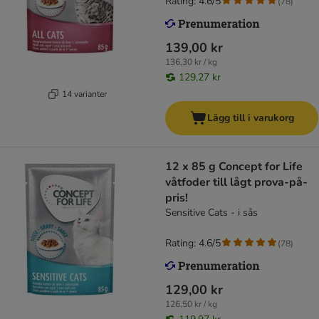
Rating: 4.6/5
(
78
)
139,00 kr
136,30 kr / kg
129,27 kr
14 varianter
Lägg till i varukorg
12 x 85 g Concept for Life
våtfoder till lågt prova-på-
pris!
Sensitive Cats - i sås
Rating: 4.6/5
(
78
)
129,00 kr
126,50 kr / kg