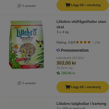
Lägg till i varukorg
3 varianter
Lillebro vildfågelfoder utan
skal
3 x 4 kg
Rating: 3.6/5
(
76
)
Individuellt
327,00 kr
302,00 kr
25,20 kr / kg
280,86 kr
3 varianter
Lägg till i varukorg
Lillebro talgbollar i kartong
2 x 100 st med nät