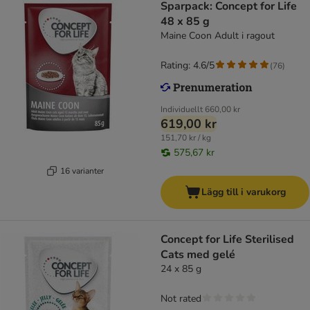
Sparpack: Concept for Life
48 x 85 g
Maine Coon Adult i ragout
Rating: 4.6/5
(
76
)
Individuellt
660,00 kr
619,00 kr
151,70 kr / kg
575,67 kr
16 varianter
Lägg till i varukorg
Concept for Life Sterilised
Cats med gelé
24 x 85 g
Not rated