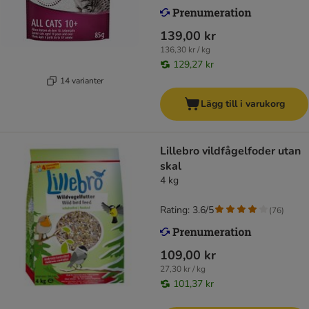
139,00 kr
136,30 kr / kg
129,27 kr
14 varianter
Lägg till i varukorg
Lillebro vildfågelfoder utan
skal
4 kg
Rating: 3.6/5
(
76
)
109,00 kr
27,30 kr / kg
101,37 kr