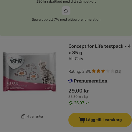
120 kr rabattkod med ditt stämpelkort
Spara upp till 7% med bitiba prenumeration
Concept for Life testpack - 4
x 85 g
All Cats
Rating: 3.3/5
(
21
)
29,00 kr
85,30 kr / kg
26,97 kr
4 varianter
Lägg till i varukorg