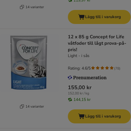
119,97 kr
14 varianter
Lägg till i varukorg
12 x 85 g Concept for Life
våtfoder till lågt prova-på-
pris!
Light - i sås
Rating: 4.6/5
(
78
)
155,00 kr
152,00 kr / kg
144,15 kr
14 varianter
Lägg till i varukorg