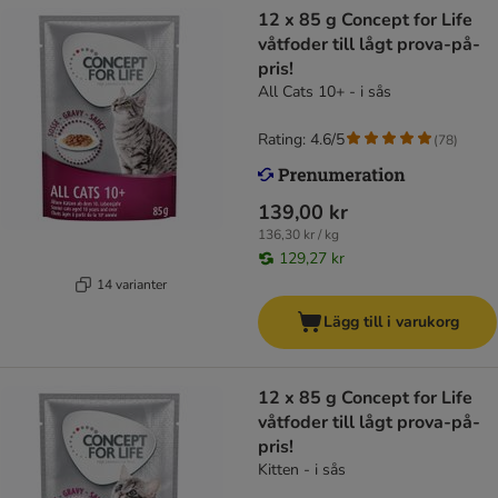
12 x 85 g Concept for Life
våtfoder till lågt prova-på-
pris!
All Cats 10+ - i sås
Rating: 4.6/5
(
78
)
139,00 kr
136,30 kr / kg
129,27 kr
14 varianter
Lägg till i varukorg
12 x 85 g Concept for Life
våtfoder till lågt prova-på-
pris!
Kitten - i sås