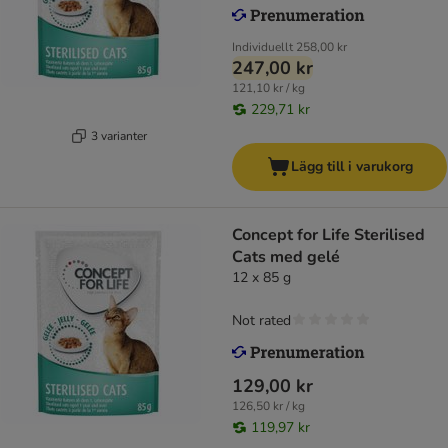
Individuellt
258,00 kr
247,00 kr
121,10 kr / kg
229,71 kr
3 varianter
Lägg till i varukorg
Concept for Life Sterilised
Cats med gelé
12 x 85 g
Not rated
129,00 kr
126,50 kr / kg
119,97 kr