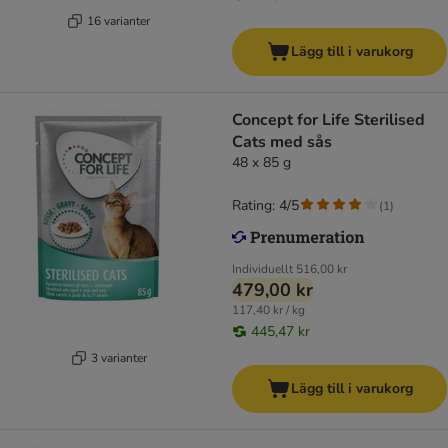
16 varianter
Lägg till i varukorg
Concept for Life Sterilised
Cats med sås
48 x 85 g
Rating: 4/5
(
1
)
Individuellt
516,00 kr
479,00 kr
117,40 kr / kg
445,47 kr
3 varianter
Lägg till i varukorg