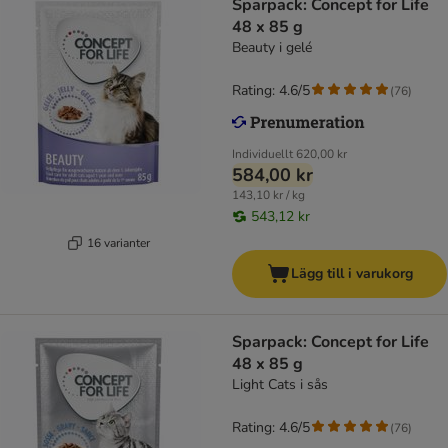
Sparpack: Concept for Life
48 x 85 g
Beauty i gelé
Rating: 4.6/5
(
76
)
Individuellt
620,00 kr
584,00 kr
143,10 kr / kg
543,12 kr
16 varianter
Lägg till i varukorg
Sparpack: Concept for Life
48 x 85 g
Light Cats i sås
Rating: 4.6/5
(
76
)