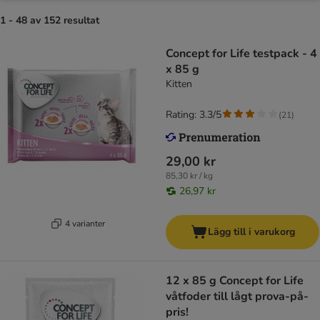
1 - 48 av 152 resultat
Concept for Life testpack - 4
x 85 g
Kitten
Rating: 3.3/5
(
21
)
29,00 kr
85,30 kr / kg
26,97 kr
4 varianter
Lägg till i varukorg
12 x 85 g Concept for Life
våtfoder till lågt prova-på-
pris!