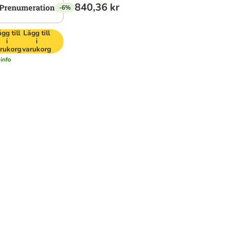
840,36 kr
-6%
gg till
Lägg till
i
i
rukorg
varukorg
info