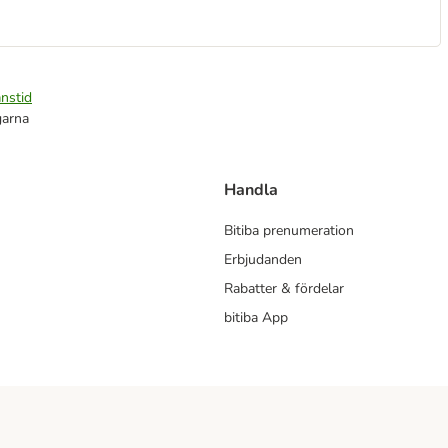
nstid
garna
Handla
Bitiba prenumeration
Erbjudanden
Rabatter & fördelar
bitiba App