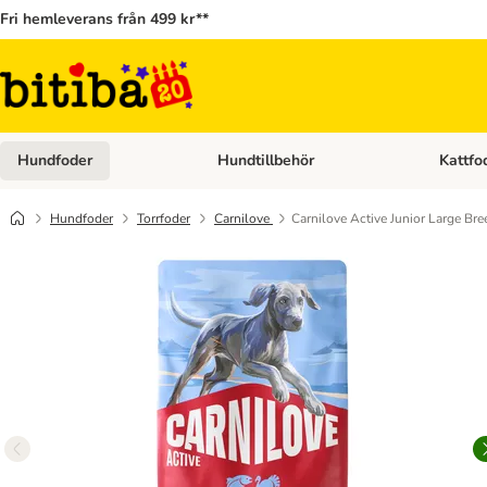
Fri hemleverans från 499 kr**
Hundfoder
Hundtillbehör
Kattfo
Open category menu: Hundfoder
Open cat
Hundfoder
Torrfoder
Carnilove
Carnilove Active Junior Large Bre