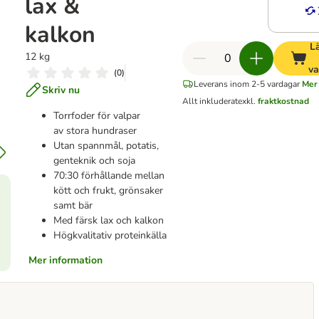
lax &
kalkon
Lä
12 kg
va
(
0
)
Leverans inom 2-5 vardagar
Mer 
Skriv nu
Allt inkluderat
exkl.
fraktkostnad
Torrfoder för valpar
av stora hundraser
Utan spannmål, potatis,
genteknik och soja
70:30 förhållande mellan
kött och frukt, grönsaker
samt bär
Med färsk lax och kalkon
Högkvalitativ proteinkälla
Mer information