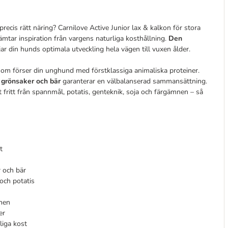
precis rätt näring? Carnilove Active Junior lax & kalkon för stora
ämtar inspiration från vargens naturliga kosthållning.
Den
ar din hunds optimala utveckling hela vägen till vuxen ålder.
om förser din unghund med förstklassiga animaliska proteiner.
 grönsaker och bär
garanterar en välbalanserad sammansättning.
t fritt från spannmål, potatis, genteknik, soja och färgämnen – så
t
r och bär
och potatis
mnen
er
liga kost