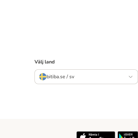
Välj land
bitiba.se / sv