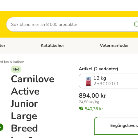
Sök
der
Kattillbehör
Veterinärfoder
egory menu: Hundtillbehör
Open category menu: Kattfoder
Open category menu: K
ed lax & kalkon
Artikel (2 varianter)
Ny!
Carnilove
12 kg
2590020.1
Active
894,00 kr
Junior
74,50 kr / kg
840,36 kr
Large
Breed
Engångslever