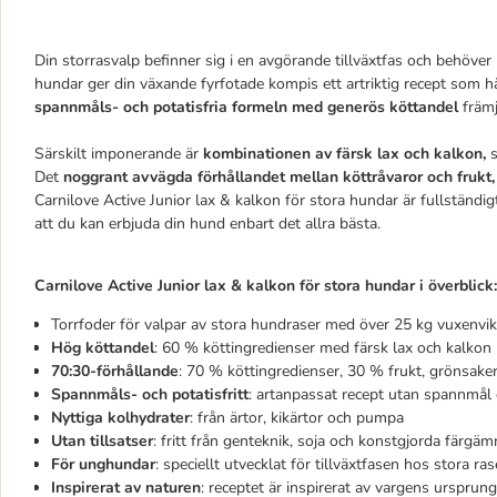
Din storrasvalp befinner sig i en avgörande tillväxtfas och behöver 
hundar ger din växande fyrfotade kompis ett artriktig recept som h
spannmåls- och potatisfria formeln med generös köttandel
främj
Särskilt imponerande är
kombinationen av färsk lax och kalkon,
s
Det
noggrant avvägda förhållandet mellan köttråvaror och frukt,
Carnilove Active Junior lax & kalkon för stora hundar är fullständig
att du kan erbjuda din hund enbart det allra bästa.
Carnilove Active Junior lax & kalkon för stora hundar i överblick:
Torrfoder för valpar av stora hundraser med över 25 kg vuxenvik
Hög köttandel
: 60 % köttingredienser med färsk lax och kalkon
70:30-förhållande
: 70 % köttingredienser, 30 % frukt, grönsake
Spannmåls- och potatisfritt
: artanpassat recept utan spannmål 
Nyttiga kolhydrater
: från ärtor, kikärtor och pumpa
Utan tillsatser
: fritt från genteknik, soja och konstgjorda färgä
För unghundar
: speciellt utvecklat för tillväxtfasen hos stora ras
Inspirerat av naturen
: receptet är inspirerat av vargens ursprung