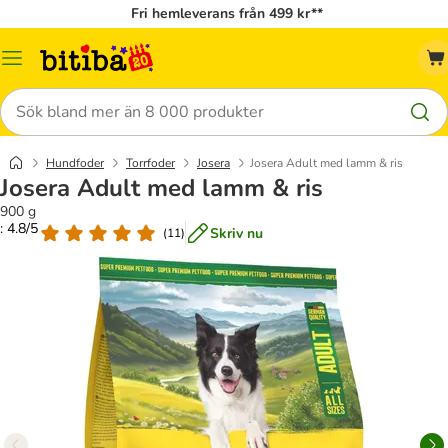
Fri hemleverans från 499 kr**
Meny
Sök
Hundfoder
Torrfoder
Josera
Josera Adult med lamm & ris
Josera Adult med lamm & ris
900 g
: 4.8/5
Skriv nu
(
11
)