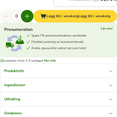
Lägg till i varukorg
Lägg till i varukorg
Läs mer
Prenumeration
Spara 7% på prenumerations-produkter
Flexibel justering av leveransintervall
Ändra, pausa eller avbryt när som helst
Leverans inom 2-5 vardagar
Mer info
Produktinfo
Ingredienser
Utfodring
Omdömen