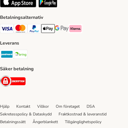
Betalningsalternativ
VISA Payment Method
Mastercard Payment Method
Paypal Payment Method
Apple Pay Payment Method
Google Pay Payment Method
Klarna Payment Method
Leverans
Postnord Shipping Method
Bring Shipping Method
Säker betalning
Security
Hjälp
Kontakt
Villkor
Om företaget
DSA
Sekretesspolicy & Dataskydd
Fraktkostnad & leveranstid
Betalningssätt
Ångerblankett
Tillgänglighetspolicy