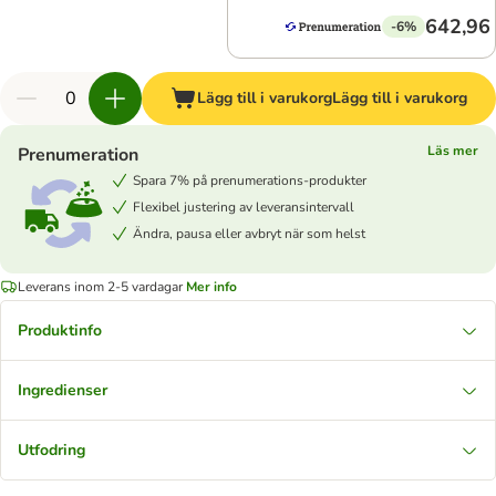
642,96 
-6%
Lägg till i varukorg
Lägg till i varukorg
Läs mer
Prenumeration
Spara 7% på prenumerations-produkter
Flexibel justering av leveransintervall
Ändra, pausa eller avbryt när som helst
Leverans inom 2-5 vardagar
Mer info
Produktinfo
Ingredienser
Utfodring