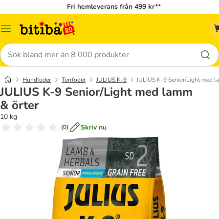
Fri hemleverans från 499 kr**
Meny
Sök
Hundfoder
Torrfoder
JULIUS K-9
JULIUS K-9 Senior/Light med l
JULIUS K-9 Senior/Light med lamm
& örter
10 kg
Skriv nu
(
0
)