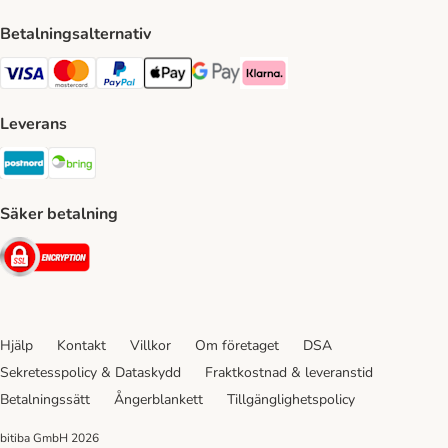
Betalningsalternativ
VISA Payment Method
Mastercard Payment Method
Paypal Payment Method
Apple Pay Payment Method
Google Pay Payment Method
Klarna Payment Method
Leverans
Postnord Shipping Method
Bring Shipping Method
Säker betalning
Security
Hjälp
Kontakt
Villkor
Om företaget
DSA
Sekretesspolicy & Dataskydd
Fraktkostnad & leveranstid
Betalningssätt
Ångerblankett
Tillgänglighetspolicy
bitiba GmbH
2026