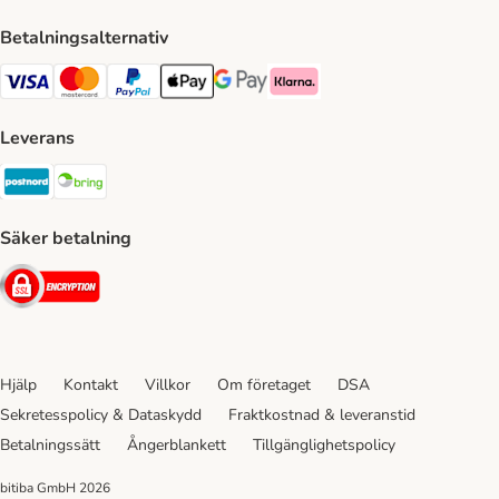
Betalningsalternativ
VISA Payment Method
Mastercard Payment Method
Paypal Payment Method
Apple Pay Payment Method
Google Pay Payment Method
Klarna Payment Method
Leverans
Postnord Shipping Method
Bring Shipping Method
Säker betalning
Security
Hjälp
Kontakt
Villkor
Om företaget
DSA
Sekretesspolicy & Dataskydd
Fraktkostnad & leveranstid
Betalningssätt
Ångerblankett
Tillgänglighetspolicy
bitiba GmbH
2026