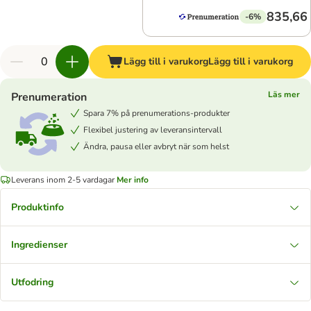
835,66 
-6%
Lägg till i varukorg
Lägg till i varukorg
Läs mer
Prenumeration
Spara 7% på prenumerations-produkter
Flexibel justering av leveransintervall
Ändra, pausa eller avbryt när som helst
Leverans inom 2-5 vardagar
Mer info
Produktinfo
Ingredienser
Utfodring