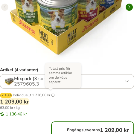
Totalt pris för
Artikel (4 varianter)
samma artiklar
om de köps
Mixpack (3 sorter)
separat
2579605.3
-2.18%
Individuellt
1 236,00 kr
1 209,00 kr
63,00 kr / kg
1 136,46 kr
1 209,00 kr
Engångsleverans