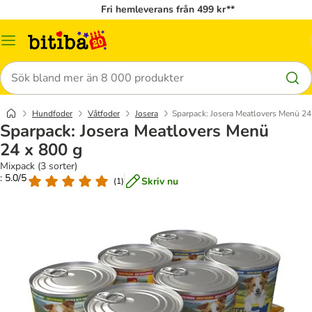
Fri hemleverans från 499 kr**
Meny
Sök
Hundfoder
Våtfoder
Josera
Sparpack: Josera Meatlovers Menü 24
Sparpack: Josera Meatlovers Menü
24 x 800 g
Mixpack (3 sorter)
: 5.0/5
Skriv nu
(
1
)