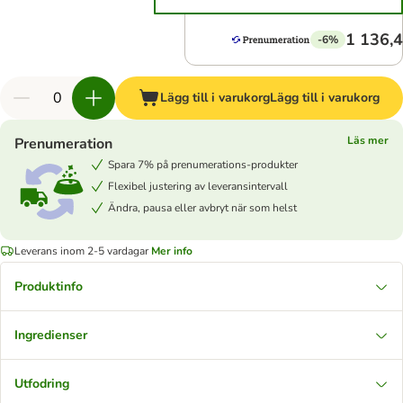
1 136,4
-6%
Lägg till i varukorg
Lägg till i varukorg
Läs mer
Prenumeration
Spara 7% på prenumerations-produkter
Flexibel justering av leveransintervall
Ändra, pausa eller avbryt när som helst
Leverans inom 2-5 vardagar
Mer info
Produktinfo
Ingredienser
Utfodring