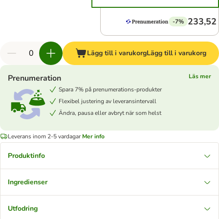
233,52 
-7%
Lägg till i varukorg
Lägg till i varukorg
Läs mer
Prenumeration
Spara 7% på prenumerations-produkter
Flexibel justering av leveransintervall
Ändra, pausa eller avbryt när som helst
Leverans inom 2-5 vardagar
Mer info
Produktinfo
Ingredienser
Utfodring