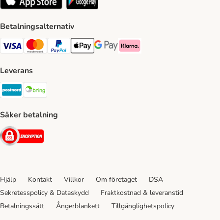
Betalningsalternativ
VISA Payment Method
Mastercard Payment Method
Paypal Payment Method
Apple Pay Payment Method
Google Pay Payment Method
Klarna Payment Method
Leverans
Postnord Shipping Method
Bring Shipping Method
Säker betalning
Security
Hjälp
Kontakt
Villkor
Om företaget
DSA
Sekretesspolicy & Dataskydd
Fraktkostnad & leveranstid
Betalningssätt
Ångerblankett
Tillgänglighetspolicy