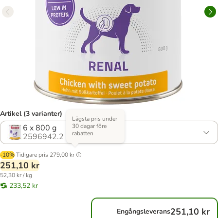
Artikel (3 varianter)
Lägsta pris under
30 dagar före
6 x 800 g
rabatten
2596942.2
-10%
Tidigare pris
279,00 kr
251,10 kr
52,30 kr / kg
233,52 kr
251,10 kr
Engångsleverans