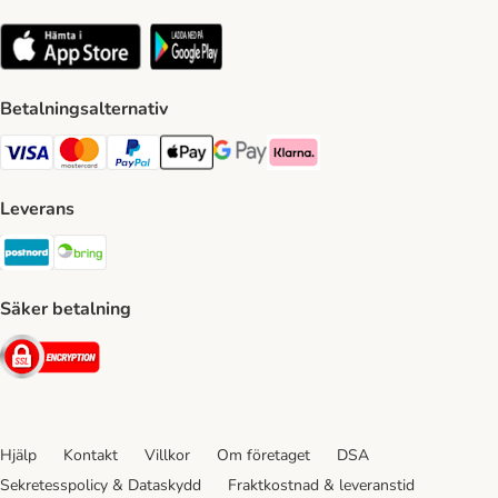
Betalningsalternativ
VISA Payment Method
Mastercard Payment Method
Paypal Payment Method
Apple Pay Payment Method
Google Pay Payment Method
Klarna Payment Method
Leverans
Postnord Shipping Method
Bring Shipping Method
Säker betalning
Security
Hjälp
Kontakt
Villkor
Om företaget
DSA
Sekretesspolicy & Dataskydd
Fraktkostnad & leveranstid