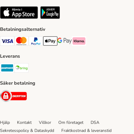
Betalningsalternativ
VISA Payment Method
Mastercard Payment Method
Paypal Payment Method
Apple Pay Payment Method
Google Pay Payment Method
Klarna Payment Method
Leverans
Postnord Shipping Method
Bring Shipping Method
Säker betalning
Security
Hjälp
Kontakt
Villkor
Om företaget
DSA
Sekretesspolicy & Dataskydd
Fraktkostnad & leveranstid