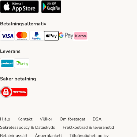
Betalningsalternativ
VISA Payment Method
Mastercard Payment Method
Paypal Payment Method
Apple Pay Payment Method
Google Pay Payment Method
Klarna Payment Method
Leverans
Postnord Shipping Method
Bring Shipping Method
Säker betalning
Security
Hjälp
Kontakt
Villkor
Om företaget
DSA
Sekretesspolicy & Dataskydd
Fraktkostnad & leveranstid
Betalningssätt
Ångerblankett
Tillgänglighetspolicy