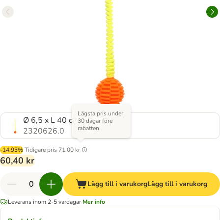
Lägsta pris under
Ø 6,5 x L 40 cm
30 dagar före
rabatten
2320626.0
-14.93%
Tidigare pris
71,00 kr
60,40 kr
Lägg till i varukorg
Lägg till i varukorg
Leverans inom 2-5 vardagar
Mer info