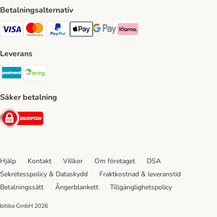
Betalningsalternativ
VISA Payment Method
Mastercard Payment Method
Paypal Payment Method
Apple Pay Payment Method
Google Pay Payment Method
Klarna Payment Method
Leverans
Postnord Shipping Method
Bring Shipping Method
Säker betalning
Security
Hjälp
Kontakt
Villkor
Om företaget
DSA
Sekretesspolicy & Dataskydd
Fraktkostnad & leveranstid
Betalningssätt
Ångerblankett
Tillgänglighetspolicy
bitiba GmbH
2026