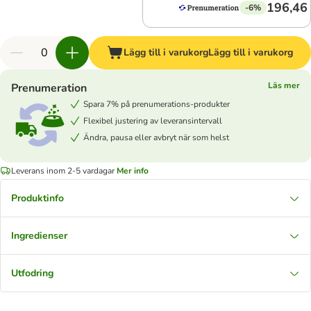
196,46 
-6%
Lägg till i varukorg
Lägg till i varukorg
Läs mer
Prenumeration
Spara 7% på prenumerations-produkter
Flexibel justering av leveransintervall
Ändra, pausa eller avbryt när som helst
Leverans inom 2-5 vardagar
Mer info
Produktinfo
Ingredienser
Utfodring