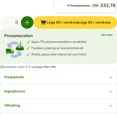
332,76 
-6%
Lägg till i varukorg
Lägg till i varukorg
Läs mer
Prenumeration
Spara 7% på prenumerations-produkter
Flexibel justering av leveransintervall
Ändra, pausa eller avbryt när som helst
Leverans inom 2-5 vardagar
Mer info
Produktinfo
Ingredienser
Utfodring