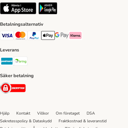
Betalningsalternativ
VISA Payment Method
Mastercard Payment Method
Paypal Payment Method
Apple Pay Payment Method
Google Pay Payment Method
Klarna Payment Method
Leverans
Postnord Shipping Method
Bring Shipping Method
Säker betalning
Security
Hjälp
Kontakt
Villkor
Om företaget
DSA
Sekretesspolicy & Dataskydd
Fraktkostnad & leveranstid