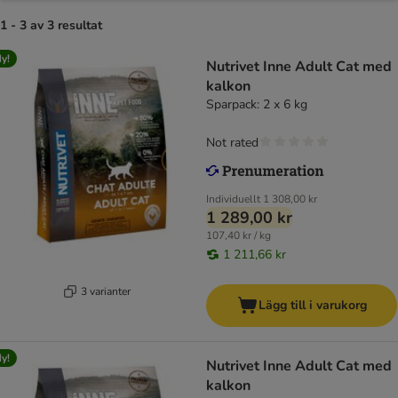
1 - 3 av 3 resultat
y!
Nutrivet Inne Adult Cat med
kalkon
Sparpack: 2 x 6 kg
Not rated
Individuellt
1 308,00 kr
1 289,00 kr
107,40 kr / kg
1 211,66 kr
3 varianter
Lägg till i varukorg
y!
Nutrivet Inne Adult Cat med
kalkon