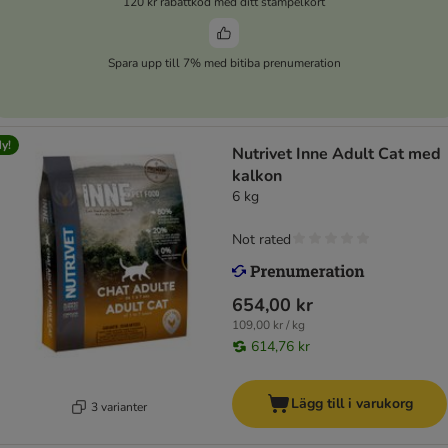
120 kr rabattkod med ditt stämpelkort
Spara upp till 7% med bitiba prenumeration
y!
Nutrivet Inne Adult Cat med
kalkon
6 kg
Not rated
654,00 kr
109,00 kr / kg
614,76 kr
Lägg till i varukorg
3 varianter