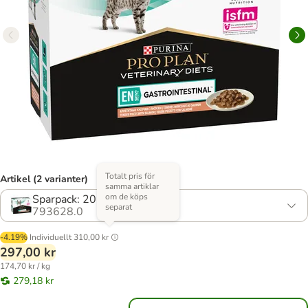
Totalt pris för
Artikel (2 varianter)
samma artiklar
om de köps
Sparpack: 20 x 85 g
separat
793628.0
-4.19%
Individuellt
310,00 kr
297,00 kr
174,70 kr / kg
279,18 kr