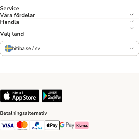
Service
Våra fördelar
Handla
Välj land
bitiba.se / sv
Betalningsalternativ
VISA Payment Method
Mastercard Payment Method
Paypal Payment Method
Apple Pay Payment Method
Google Pay Payment Method
Klarna Payment Method