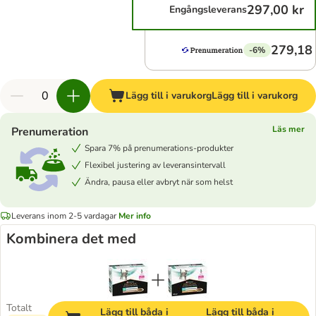
297,00 kr
Engångsleverans
279,18 
-6%
Lägg till i varukorg
Lägg till i varukorg
Läs mer
Prenumeration
Spara 7% på prenumerations-produkter
Flexibel justering av leveransintervall
Ändra, pausa eller avbryt när som helst
Leverans inom 2-5 vardagar
Mer info
Kombinera det med
Totalt
Lägg till båda i
Lägg till båda i