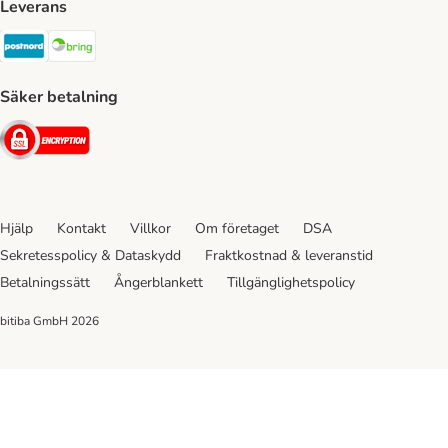
Leverans
Postnord Shipping Method
Bring Shipping Method
Säker betalning
Security
Hjälp
Kontakt
Villkor
Om företaget
DSA
Sekretesspolicy & Dataskydd
Fraktkostnad & leveranstid
Betalningssätt
Ångerblankett
Tillgänglighetspolicy
bitiba GmbH
2026