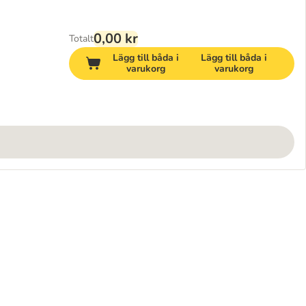
0,00 kr
Totalt
Lägg till båda i
Lägg till båda i
varukorg
varukorg