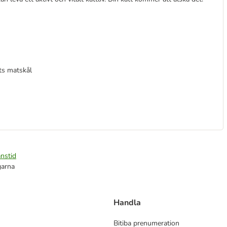
ts matskål
nstid
garna
Handla
Bitiba prenumeration