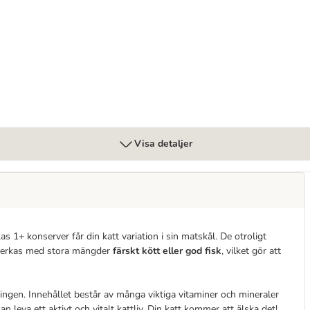
 gelé 24 x 400 g
Visa detaljer
 1+ konserver får din katt variation i sin matskål. De otroligt
llverkas med stora mängder
färskt kött eller god fisk
, vilket gör att
ingen. Innehållet består av många viktiga vitaminer och mineraler
 leva ett aktivt och vitalt kattliv. Din katt kommer att älska det!