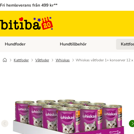
Fri hemleverans från 499 kr**
Hundfoder
Hundtillbehör
Kattfo
Open category menu: Hundfoder
Open cat
Kattfoder
Våtfoder
Whiskas
Whiskas våtfoder 1+ konserver 12 x