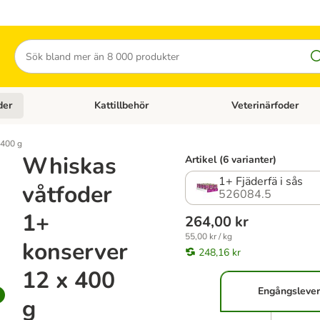
Sök
der
Kattillbehör
Veterinärfoder
egory menu: Hundtillbehör
Open category menu: Kattfoder
Open category menu: K
 400 g
Whiskas
Artikel (6 varianter)
1+ Fjäderfä i sås
våtfoder
526084.5
1+
264,00 kr
55,00 kr / kg
konserver
248,16 kr
12 x 400
Engångsleve
g