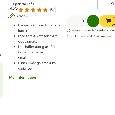
1+ Fjäderfä i sås
: 4.5/5
(
54
)
Skriv nu
L
v
Läckert våtfoder för vuxna
katter
Leverans inom 2-5 vardagar
Mer
Med färskt kött för extra
Allt inkluderat
exkl.
fraktkostnad
goda smaker
Innehåller aldrig artificiella
färgämnen eller
smakämnen
Finns i många smakrika
varianter
Mer information