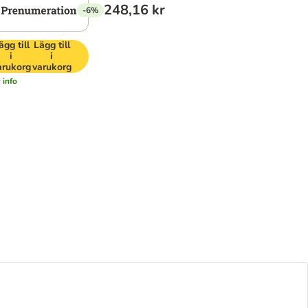
248,16 kr
-6%
ägg till
Lägg till
i
i
arukorg
varukorg
 info