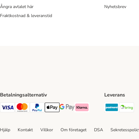
Ångra avtalet här
Nyhetsbrev
Fraktkostnad & leveranstid
Betalningsalternativ
Leverans
Postnord 
Br
VISA Payment Method
Mastercard Payment Method
Paypal Payment Method
Apple Pay Payment Method
Google Pay Payment Method
Klarna Payment Method
Hjälp
Kontakt
Villkor
Om företaget
DSA
Sekretesspoli