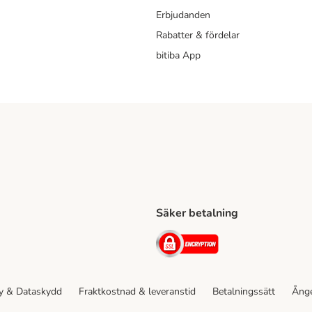
Erbjudanden
Rabatter & fördelar
bitiba App
Säker betalning
Shipping Method
ing Shipping Method
Security
cy & Dataskydd
Fraktkostnad & leveranstid
Betalningssätt
Ånge