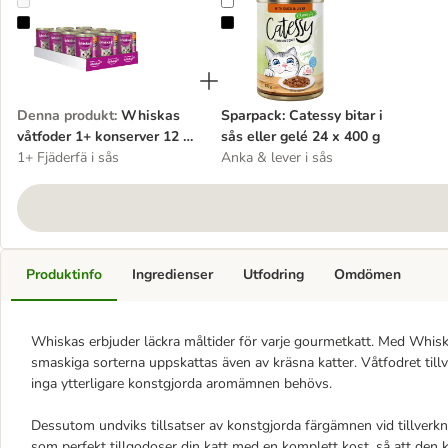
Whiskas våtfoder 1+ konserver 12 x 400 g
Sparpack: Catessy bitar i sås eller
Denna produkt
:
Whiskas
Sparpack: Catessy bitar i
våtfoder 1+ konserver 12 x
sås eller gelé 24 x 400 g
400 g
1+ Fjäderfä i sås
Anka & lever i sås
Produktinfo
Ingredienser
Utfodring
Omdömen
Whiskas erbjuder läckra måltider för varje gourmetkatt. Med Whiskas
smaskiga sorterna uppskattas även av kräsna katter. Våtfodret ti
inga ytterligare konstgjorda aromämnen behövs.
Dessutom undviks tillsatser av konstgjorda färgämnen vid tillverkn
som perfekt tillgodoser din katt med en komplett kost, så att den kan