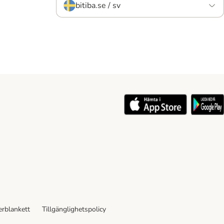
bitiba.se / sv
rblankett
Tillgänglighetspolicy