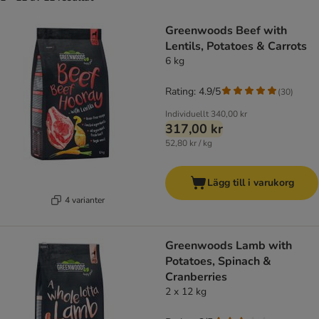
Greenwoods Beef with
Lentils, Potatoes & Carrots
6 kg
Rating: 4.9/5
(
30
)
Individuellt
340,00 kr
317,00 kr
52,80 kr / kg
Lägg till i varukorg
4 varianter
Greenwoods Lamb with
Potatoes, Spinach &
Cranberries
2 x 12 kg