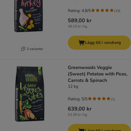
Rating: 4.8/5
(
18
)
589,00 kr
49,10 kr / kg
Lägg till i varukorg
3 varianter
Greenwoods Veggie
(Sweet) Potatoe with Peas,
Carrots & Spinach
12 kg
Rating: 5/5
(
1
)
639,00 kr
53,30 kr / kg
Lägg till i varukorg