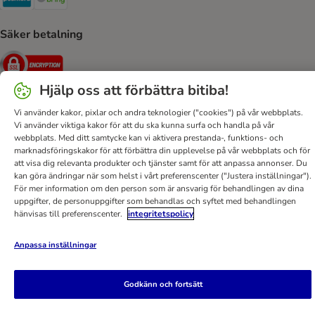
Säker betalning
Security
Hjälp oss att förbättra bitiba!
Vi använder kakor, pixlar och andra teknologier ("cookies") på vår webbplats.
Vi använder viktiga kakor för att du ska kunna surfa och handla på vår
Hjälp
Kontakt
Villkor
Om företaget
DSA
webbplats. Med ditt samtycke kan vi aktivera prestanda-, funktions- och
Sekretesspolicy & Dataskydd
Fraktkostnad & leveranstid
marknadsföringskakor för att förbättra din upplevelse på vår webbplats och för
att visa dig relevanta produkter och tjänster samt för att anpassa annonser. Du
Betalningssätt
Ångerblankett
Tillgänglighetspolicy
kan göra ändringar när som helst i vårt preferenscenter ("Justera inställningar").
För mer information om den person som är ansvarig för behandlingen av dina
bitiba GmbH
2026
uppgifter, de personuppgifter som behandlas och syftet med behandlingen
hänvisas till preferenscenter.
integritetspolicy
Anpassa inställningar
Godkänn och fortsätt