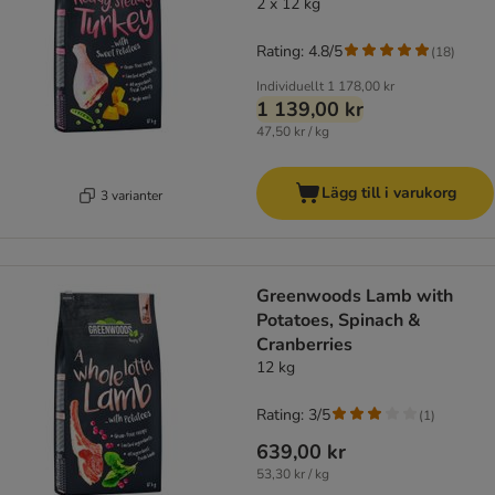
2 x 12 kg
Rating: 4.8/5
(
18
)
Individuellt
1 178,00 kr
1 139,00 kr
47,50 kr / kg
Lägg till i varukorg
3 varianter
Greenwoods Lamb with
Potatoes, Spinach &
Cranberries
12 kg
Rating: 3/5
(
1
)
639,00 kr
53,30 kr / kg