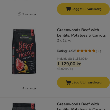
Lägg till i varukorg
2 varianter
Greenwoods Beef with
Lentils, Potatoes & Carrots
2 x 12 kg
Rating: 4.9/5
(
30
)
Individuellt
1 158,00 kr
1 129,00 kr
47,00 kr / kg
Lägg till i varukorg
4 varianter
Greenwoods Beef with
Lentils, Potatoes & Carrots