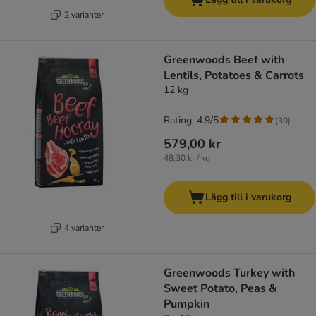
2 varianter
Greenwoods Beef with
Lentils, Potatoes & Carrots
12 kg
Rating: 4.9/5
(
30
)
579,00 kr
48,30 kr / kg
Lägg till i varukorg
4 varianter
Greenwoods Turkey with
Sweet Potato, Peas &
Pumpkin