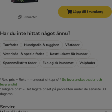
Lägg till i varukorg
3 varianter
Har du inte hittat något ännu?
Torrfoder
Hundgodis & tuggben
Våtfoder
Veterinär- & specialfoder
Kosttillskott för hundar
Spannmålsfritt foder
Ekologisk hundmat
Valpfoder
*Rek. pris = Rekommenderat cirkapris**
Se leveranskostnader och
leveranstid
"Tidigare pris" = Det lägsta priset på produkten under de senaste 30
dagarna
Service