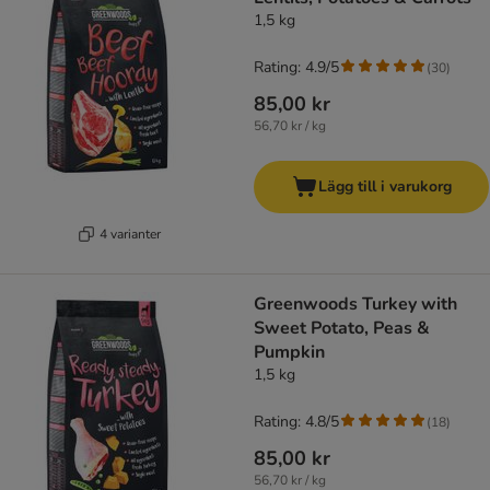
1,5 kg
Rating: 4.9/5
(
30
)
85,00 kr
56,70 kr / kg
Lägg till i varukorg
4 varianter
Greenwoods Turkey with
Sweet Potato, Peas &
Pumpkin
1,5 kg
Rating: 4.8/5
(
18
)
85,00 kr
56,70 kr / kg