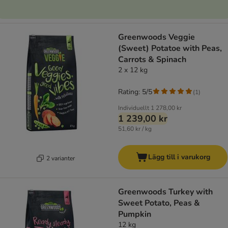
Greenwoods Veggie
(Sweet) Potatoe with Peas,
Carrots & Spinach
2 x 12 kg
Rating: 5/5
(
1
)
Individuellt
1 278,00 kr
1 239,00 kr
51,60 kr / kg
Lägg till i varukorg
2 varianter
Greenwoods Turkey with
Sweet Potato, Peas &
Pumpkin
12 kg