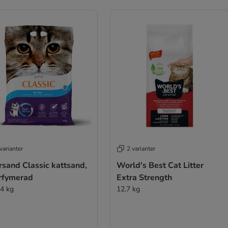
varianter
2 varianter
rsand Classic kattsand,
World's Best Cat Litter
rfymerad
Extra Strength
14 kg
12,7 kg