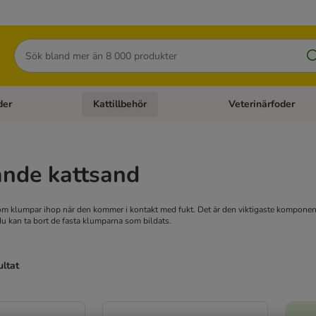
Sök
der
Kattillbehör
Veterinärfoder
egory menu: Hundtillbehör
Open category menu: Kattfoder
Open category menu: K
nde kattsand
som klumpar ihop när den kommer i kontakt med fukt. Det är den viktigaste komponen
du kan ta bort de fasta klumparna som bildats.
ultat