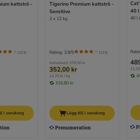
Cat'
ium kattströ -
Tigerino Premium kattströ -
40 l
Sensitive
40 l 
2 x 12 kg
Ratin
Rating: 3.9/5
(
223
)
(
223
)
489
Individuellt
378,00 kr
352,00 kr
12,20 
4
14,70 kr / kg
316,80 kr
ll i varukorg
Lägg till i varukorg