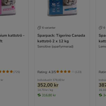
6 varianter
6 
ium kattströ -
Sparpack: Tigerino Canada
Spa
ft
kattströ 2 x 12 kg
katt
Sensitive (oparfyrmerad)
Lemo
Rating: 4.3/5
Ratin
(
725
)
(
123
)
 kr
Individuellt
378,00 kr
Indivi
352,00 kr
387
14,70 kr / kg
16,10 
316,80 kr
3