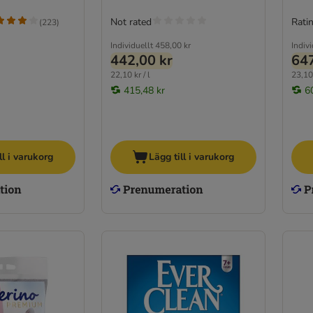
Not rated
Ratin
(
223
)
Individuellt
458,00 kr
Indivi
442,00 kr
647
22,10 kr / l
23,10 
415,48 kr
6
ll i varukorg
Lägg till i varukorg