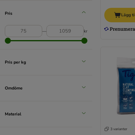
Pris
Lägg ti
―
kr
Pris per kg
Omdöme
Material
3 varianter