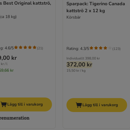
s Best Original kattströ,
Sparpack: Tigerino Canada
kattströ 2 x 12 kg
(ca 18 kg)
Körsbär
g: 4.6/5
(
21
)
Rating: 4.3/5
(
123
)
,00 kr
Individuellt
398,00 kr
372,00 kr
kr / l
59,66 kr
15,50 kr / kg
Lägg till i varukorg
Lägg till i varukorg