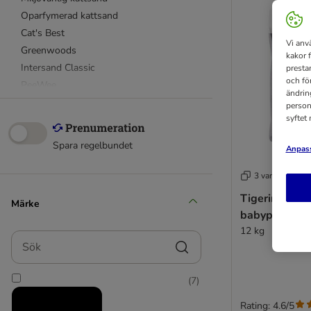
Oparfymerad kattsand
Cat's Best
Vi anv
Greenwoods
kakor 
Intersand Classic
presta
och fö
PeeWee
ändrin
Tigerino
person
syftet
World's Best Cat Litter
Provpack
Spara regelbundet
Anpass
Sparpack
Advance
3 varianter
Agros
Tigerino Prem
Märke
Almo Nature
babypuderdo
Benek
12 kg
Sök
Best Nature
Biokat's
Catsan
(
7
)
Croci
Rating: 4.6/5
Eco Cat