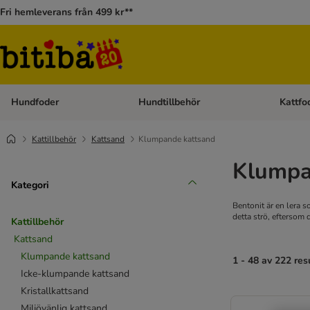
Fri hemleverans från 499 kr**
Hundfoder
Hundtillbehör
Kattfo
Open category menu: Hundfoder
Open cat
Kattillbehör
Kattsand
Klumpande kattsand
Klumpa
Kategori
Bentonit är en lera 
detta strö, eftersom 
Kattillbehör
Kattsand
Klumpande kattsand
1 - 48 av 222 res
Icke-klumpande kattsand
Kristallkattsand
Miljövänlig kattsand