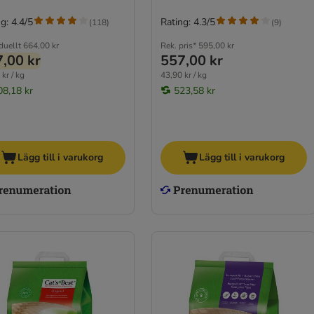
g: 4.4/5
Rating: 4.3/5
(
118
)
(
9
)
duellt
664,00 kr
Rek. pris*
595,00 kr
,00 kr
557,00 kr
kr / kg
43,90 kr / kg
08,18 kr
523,58 kr
Lägg till i varukorg
Lägg till i varukorg