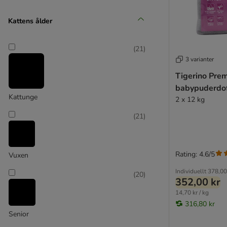
Kattens ålder
Biokat's
(
2
)
(
21
)
3 varianter
Tigerino Prem
babypuderdo
Kattunge
2 x 12 kg
(
21
)
CANCAT excellent
(
13
)
Rating: 4.6/5
Vuxen
Individuellt
378,00
(
20
)
352,00 kr
Cat's Best
14,70 kr / kg
316,80 kr
Senior