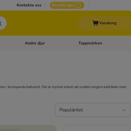
Kontakta oss
Beställ igen
Varukorg
Andra djur
Toppmärken
attillbehör
Open category menu: Veterinärfoder
Open category menu: Andra dj
ten i klumpande kattsand. Det är mycket enkelt att snabbt rengöra kattlådan med
Populäritet