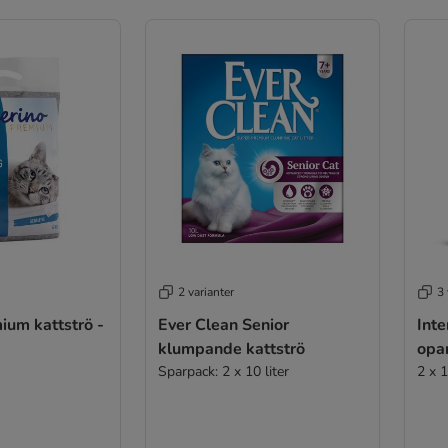
2 varianter
3 
ium kattströ -
Ever Clean Senior
Inte
klumpande kattströ
opa
Sparpack: 2 x 10 liter
2 x 