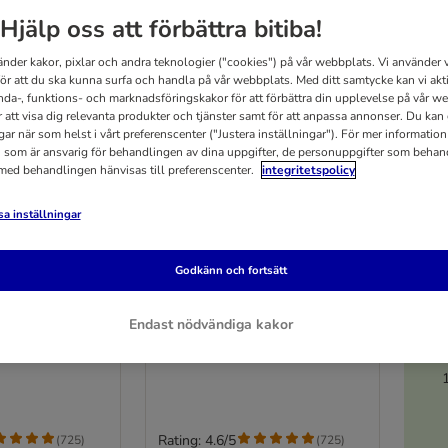
Hjälp oss att förbättra bitiba!
änder kakor, pixlar och andra teknologier ("cookies") på vår webbplats. Vi använder v
för att du ska kunna surfa och handla på vår webbplats. Med ditt samtycke kan vi akt
nda-, funktions- och marknadsföringskakor för att förbättra din upplevelse på vår w
r att visa dig relevanta produkter och tjänster samt för att anpassa annonser. Du kan
gar när som helst i vårt preferenscenter ("Justera inställningar"). För mer informatio
 som är ansvarig för behandlingen av dina uppgifter, de personuppgifter som behan
 med behandlingen hänvisas till preferenscenter.
integritetspolicy
a inställningar
3 varianter
5
Godkänn och fortsätt
ium kattströ -
Tigerino Premium kattströ -
ft
babypuderdoft
Endast nödvändiga kakor
6 kg
Rating: 4.6/5
(
725
)
(
725
)