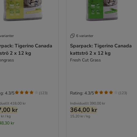
varianter
6 varianter
rpack: Tigerino Canada
Sparpack: Tigerino Canada
strö 2 x 12 kg
kattströ 2 x 12 kg
ngrass
Fresh Cut Grass
g: 4.3/5
Rating: 4.3/5
(
123
)
(
123
)
duellt
418,00 kr
Individuellt
390,00 kr
,00 kr
364,00 kr
kr / kg
15,20 kr / kg
48,30 kr