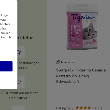
iktiga
ivera
ebbplats
 göra
n om den
Dina fördelar
dlas och
6 varianter
% rabatt på beställningar
över 1000 kr
Sparpack: Tigerino Canada
kattströ 2 x 12 kg
Babypuderdoft
120 kr rabattkod med ditt
stämpelkort
Rating: 4.3/5
(
123
)