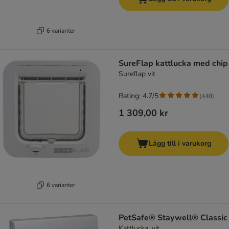
6 varianter
SureFlap kattlucka med chip
Sureflap vit
Rating: 4.7/5
(
448
)
1 309,00 kr
Lägg till i varukorg
6 varianter
PetSafe® Staywell® Classic
Kattlucka, vit