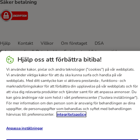
Säker betalning
Security
Hjälp
Kontakt
Villkor
Om företaget
DSA
Sekretesspolicy & Dataskydd
Fraktkostnad & leveranstid
Hjälp oss att förbättra bitiba!
Betalningssätt
Ångerblankett
Tillgänglighetspolicy
Vi använder kakor, pixlar och andra teknologier ("cookies") på vår webbplats.
bitiba GmbH
2026
Vi använder viktiga kakor för att du ska kunna surfa och handla på vår
webbplats. Med ditt samtycke kan vi aktivera prestanda-, funktions- och
marknadsföringskakor för att förbättra din upplevelse på vår webbplats och för
att visa dig relevanta produkter och tjänster samt för att anpassa annonser. Du
kan göra ändringar när som helst i vårt preferenscenter ("Justera inställningar").
För mer information om den person som är ansvarig för behandlingen av dina
uppgifter, de personuppgifter som behandlas och syftet med behandlingen
hänvisas till preferenscenter.
integritetspolicy
Anpassa inställningar