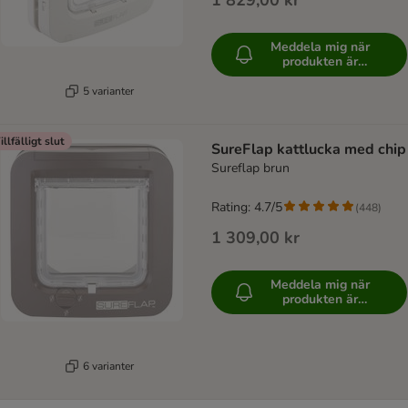
1 829,00 kr
Meddela mig när
produkten är
tillgänglig
5 varianter
illfälligt slut
SureFlap kattlucka med chip
Sureflap brun
Rating: 4.7/5
(
448
)
1 309,00 kr
Meddela mig när
produkten är
tillgänglig
6 varianter