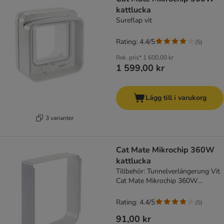
kattlucka
Sureflap vit
Rating: 4.4/5
(
5
)
Rek. pris*
1 600,00 kr
1 599,00 kr
Lägg till i varukorg
3 varianter
Cat Mate Mikrochip 360W
kattlucka
Tillbehör: Tunnelverlängerung Vit
Cat Mate Mikrochip 360W
kattlucka vit
Rating: 4.4/5
(
5
)
91,00 kr