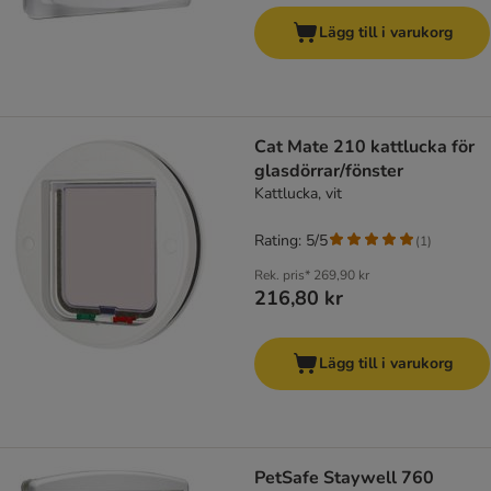
Lägg till i varukorg
Cat Mate 210 kattlucka för
glasdörrar/fönster
Kattlucka, vit
Rating: 5/5
(
1
)
Rek. pris*
269,90 kr
216,80 kr
Lägg till i varukorg
PetSafe Staywell 760