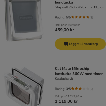
hundlucka
Staywell 760 - 45,6 cm x 38,6 cm
Rating: 5/5
(
1
)
Rek. pris*
569,90 kr
459,00 kr
Lägg till i varukorg
Cat Mate Mikrochip
kattlucka 360W med timer
Kattlucka vit
Rating: 3/5
(
2
)
Rek. pris*
1 249,90 kr
1 119,00 kr