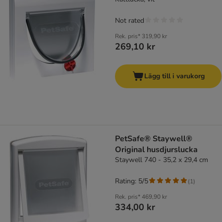
Not rated
Rek. pris*
319,90 kr
269,10 kr
Lägg till i varukorg
PetSafe® Staywell®
Original husdjurslucka
Staywell 740 - 35,2 x 29,4 cm
Rating: 5/5
(
1
)
Rek. pris*
469,90 kr
334,00 kr