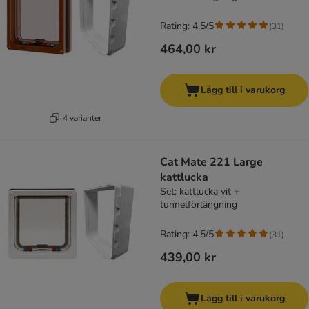
Rating: 4.5/5
(
31
)
464,00 kr
Lägg till i varukorg
4 varianter
Cat Mate 221 Large
kattlucka
Set: kattlucka vit +
tunnelförlängning
Rating: 4.5/5
(
31
)
439,00 kr
Lägg till i varukorg