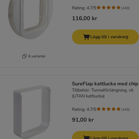
Rating: 4.7/5
(
448
)
116,00 kr
Lägg till i varukorg
6 varianter
SureFlap kattlucka med chip
Tillbehör: Tunnelförlängning, vit
(UTAN kattlucka)
Rating: 4.7/5
(
448
)
91,00 kr
Lägg till i varukorg