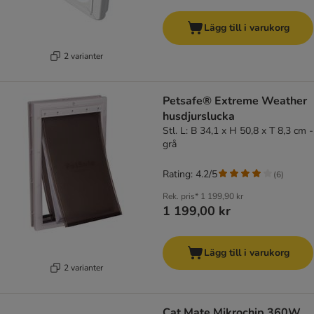
Lägg till i varukorg
2 varianter
Petsafe® Extreme Weather
husdjurslucka
Stl. L: B 34,1 x H 50,8 x T 8,3 cm -
grå
Rating: 4.2/5
(
6
)
Rek. pris*
1 199,90 kr
1 199,00 kr
Lägg till i varukorg
2 varianter
Cat Mate Mikrochip 360W