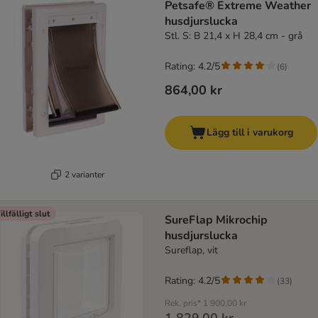
Petsafe® Extreme Weather
husdjurslucka
Stl. S: B 21,4 x H 28,4 cm - grå
Rating: 4.2/5
(
6
)
864,00 kr
Lägg till i varukorg
2 varianter
illfälligt slut
SureFlap Mikrochip
husdjurslucka
Sureflap, vit
Rating: 4.2/5
(
33
)
Rek. pris*
1 900,00 kr