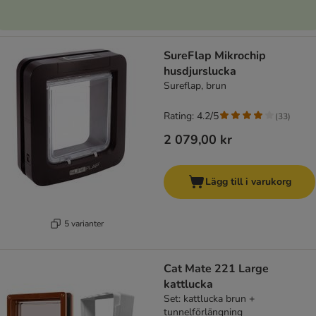
SureFlap Mikrochip
husdjurslucka
Sureflap, brun
Rating: 4.2/5
(
33
)
2 079,00 kr
Lägg till i varukorg
5 varianter
Cat Mate 221 Large
kattlucka
Set: kattlucka brun +
tunnelförlängning