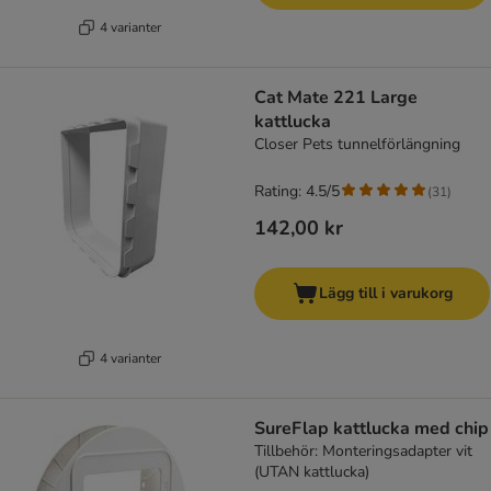
4 varianter
Cat Mate 221 Large
kattlucka
Closer Pets tunnelförlängning
Rating: 4.5/5
(
31
)
142,00 kr
Lägg till i varukorg
4 varianter
SureFlap kattlucka med chip
Tillbehör: Monteringsadapter vit
(UTAN kattlucka)