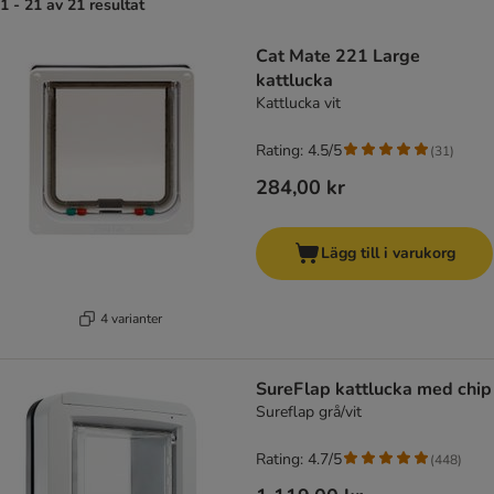
1 - 21 av 21 resultat
Cat Mate 221 Large
kattlucka
Kattlucka vit
Rating: 4.5/5
(
31
)
284,00 kr
Lägg till i varukorg
4 varianter
SureFlap kattlucka med chip
Sureflap grå/vit
Rating: 4.7/5
(
448
)