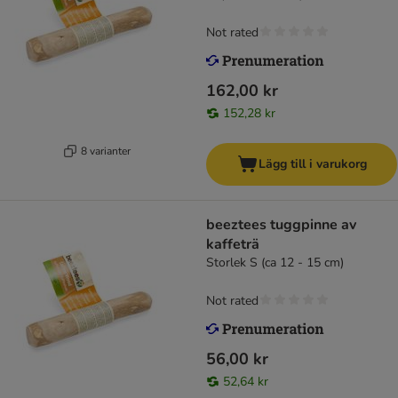
Not rated
162,00 kr
152,28 kr
8 varianter
Lägg till i varukorg
beeztees tuggpinne av
kaffeträ
Storlek S (ca 12 - 15 cm)
Not rated
56,00 kr
52,64 kr