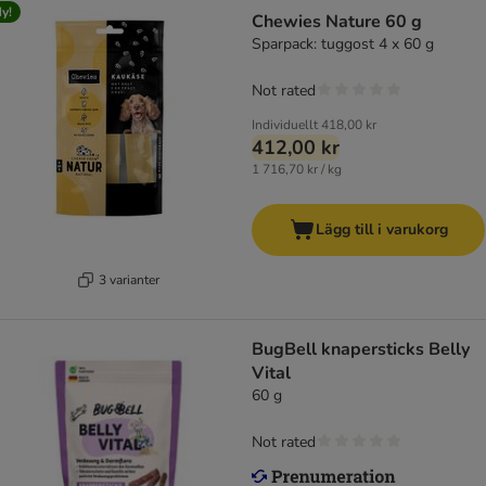
y!
Chewies Nature 60 g
Sparpack: tuggost 4 x 60 g
Not rated
Individuellt
418,00 kr
412,00 kr
1 716,70 kr / kg
Lägg till i varukorg
3 varianter
BugBell knapersticks Belly
Vital
60 g
Not rated