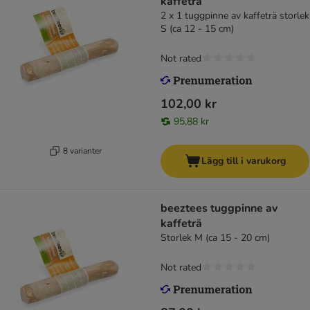
kaffeträ
2 x 1 tuggpinne av kaffeträ storlek
S (ca 12 - 15 cm)
Not rated
102,00 kr
95,88 kr
8 varianter
Lägg till i varukorg
beeztees tuggpinne av
kaffeträ
Storlek M (ca 15 - 20 cm)
Not rated