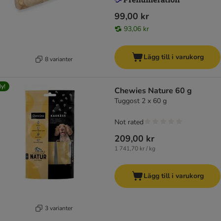
99,00 kr
93,06 kr
Lägg till i varukorg
8 varianter
y!
Chewies Nature 60 g
Tuggost 2 x 60 g
Not rated
209,00 kr
1 741,70 kr / kg
Lägg till i varukorg
3 varianter