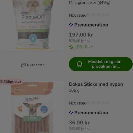
Mini grönsaker (340 g)
Not rated
197,00 kr
579,40 kr / kg
185,18 kr
Meddela mig när
6 varianter
produkten är
tillgänglig
illfälligt slut
Dokas Sticks med nypon
105 g
Not rated
36,00 kr
342,90 kr / kg