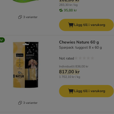
283,30 kr / kg
95,88 kr
3 varianter
Lägg till i varukorg
y!
Chewies Nature 60 g
Sparpack: tuggost 8 x 60 g
Not rated
Individuellt
836,00 kr
817,00 kr
1 702,10 kr / kg
Lägg till i varukorg
3 varianter