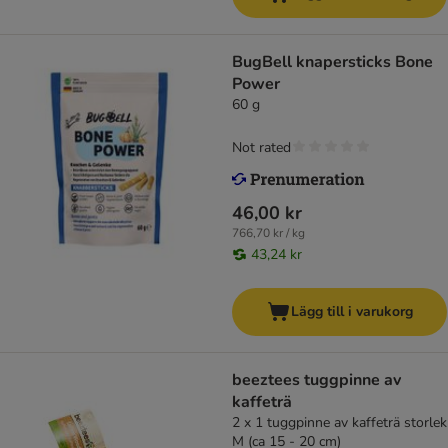
BugBell knapersticks Bone
Power
60 g
Not rated
46,00 kr
766,70 kr / kg
43,24 kr
Lägg till i varukorg
beeztees tuggpinne av
kaffeträ
2 x 1 tuggpinne av kaffeträ storlek
M (ca 15 - 20 cm)