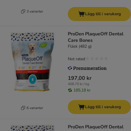
3 varianter
Lägg till i varukorg
ProDen PlaqueOff Dental
Care Bones
Fläsk (482 g)
Not rated
197,00 kr
408,70 kr / kg
185,18 kr
Lägg till i varukorg
6 varianter
ProDen PlaqueOff Dental