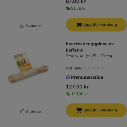
87,00 kr
81,78 kr
Lägg till i varukorg
8 varianter
beeztees tuggpinne av
kaffeträ
Storlek XL (ca 25 - 30 cm)
Not rated
127,00 kr
119,38 kr
Lägg till i varukorg
8 varianter