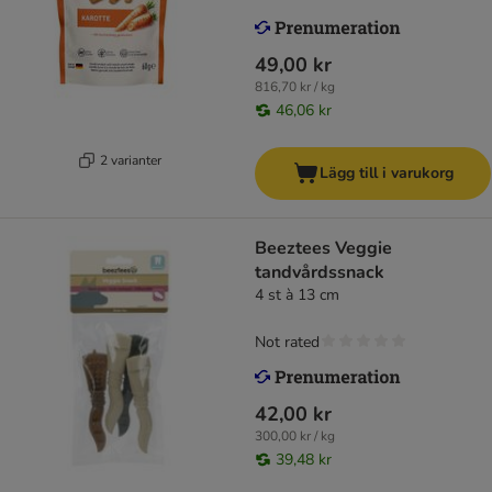
49,00 kr
816,70 kr / kg
46,06 kr
2 varianter
Lägg till i varukorg
Beeztees Veggie
tandvårdssnack
4 st à 13 cm
Not rated
42,00 kr
300,00 kr / kg
39,48 kr