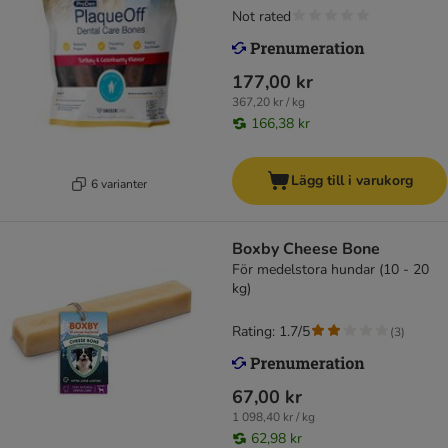
Not rated
177,00 kr
367,20 kr / kg
166,38 kr
Lägg till i varukorg
6 varianter
Boxby Cheese Bone
För medelstora hundar (10 - 20
kg)
Rating: 1.7/5
(
3
)
67,00 kr
1 098,40 kr / kg
62,98 kr