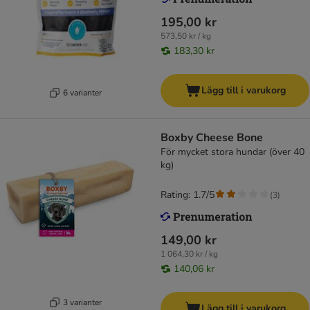
195,00 kr
573,50 kr / kg
183,30 kr
Lägg till i varukorg
6 varianter
Boxby Cheese Bone
För mycket stora hundar (över 40
kg)
Rating: 1.7/5
(
3
)
149,00 kr
1 064,30 kr / kg
140,06 kr
3 varianter
Lägg till i varukorg