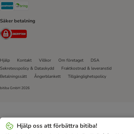
Postnord Shipping Method
Bring Shipping Method
Säker betalning
Security
Hjälp
Kontakt
Villkor
Om företaget
DSA
Sekretesspolicy & Dataskydd
Fraktkostnad & leveranstid
Betalningssätt
Ångerblankett
Tillgänglighetspolicy
bitiba GmbH
2026
Hjälp oss att förbättra bitiba!