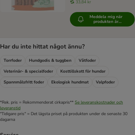
33,84 kr
Meddela mig när
produkten är
tillgänglig
Har du inte hittat något ännu?
Torrfoder
Hundgodis & tuggben
Våtfoder
Veterinär- & specialfoder
Kosttillskott för hundar
Spannmålsfritt foder
Ekologisk hundmat
Valpfoder
*Rek. pris = Rekommenderat cirkapris**
Se leveranskostnader och
leveranstid
"Tidigare pris" = Det lägsta priset på produkten under de senaste 30
dagarna