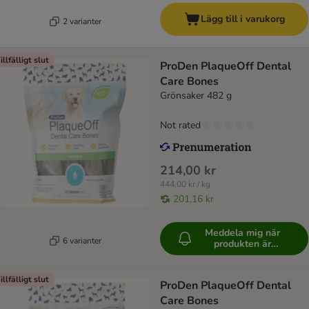
Lägg till i varukorg
2 varianter
illfälligt slut
ProDen PlaqueOff Dental
Care Bones
Grönsaker 482 g
Not rated
214,00 kr
444,00 kr / kg
201,16 kr
Meddela mig när
6 varianter
produkten är
tillgänglig
illfälligt slut
ProDen PlaqueOff Dental
Care Bones