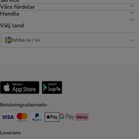
Service
Våra fördelar
Handla
Välj land
bitiba.se / sv
Betalningsalternativ
VISA Payment Method
Mastercard Payment Method
Paypal Payment Method
Apple Pay Payment Method
Google Pay Payment Method
Klarna Payment Method
Leverans