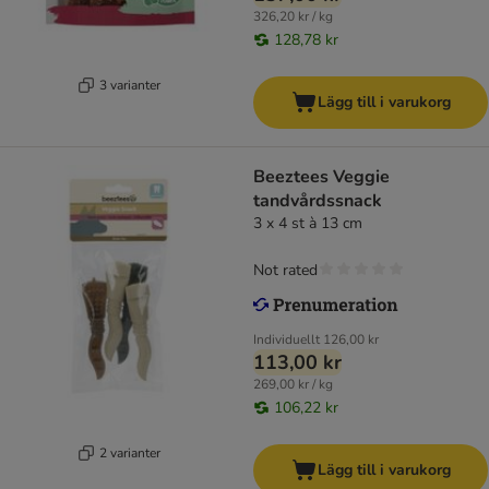
326,20 kr / kg
128,78 kr
3 varianter
Lägg till i varukorg
Beeztees Veggie
tandvårdssnack
3 x 4 st à 13 cm
Not rated
Individuellt
126,00 kr
113,00 kr
269,00 kr / kg
106,22 kr
2 varianter
Lägg till i varukorg