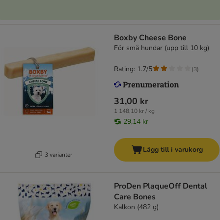
Boxby Cheese Bone
För små hundar (upp till 10 kg)
Rating: 1.7/5
(
3
)
31,00 kr
1 148,10 kr / kg
29,14 kr
Lägg till i varukorg
3 varianter
ProDen PlaqueOff Dental
Care Bones
Kalkon (482 g)