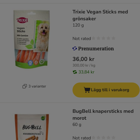
Trixie Vegan Sticks med
grönsaker
120 g
Not rated
36,00 kr
300,00 kr / kg
33,84 kr
3 varianter
Lägg till i varukorg
BugBell knapersticks med
morot
60 g
Not rated