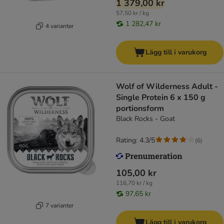
1 379,00 kr
57,50 kr / kg
1 282,47 kr
4 varianter
Lägg till i varukorg
Wolf of Wilderness Adult -
Single Protein 6 x 150 g
portionsform
Black Rocks - Goat
Rating: 4.3/5
(
6
)
105,00 kr
116,70 kr / kg
97,65 kr
7 varianter
Lägg till i varukorg