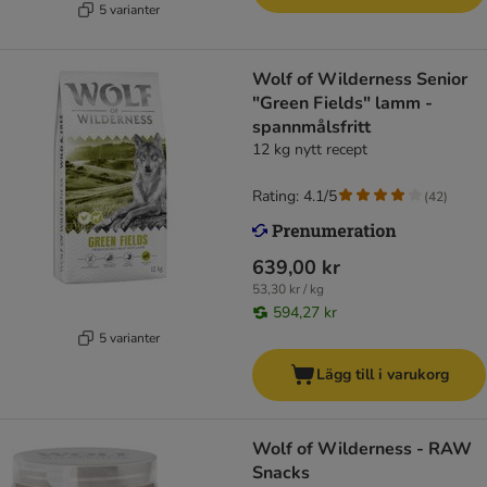
5 varianter
Wolf of Wilderness Senior
"Green Fields" lamm -
spannmålsfritt
12 kg nytt recept
Rating: 4.1/5
(
42
)
639,00 kr
53,30 kr / kg
594,27 kr
5 varianter
Lägg till i varukorg
Wolf of Wilderness - RAW
Snacks