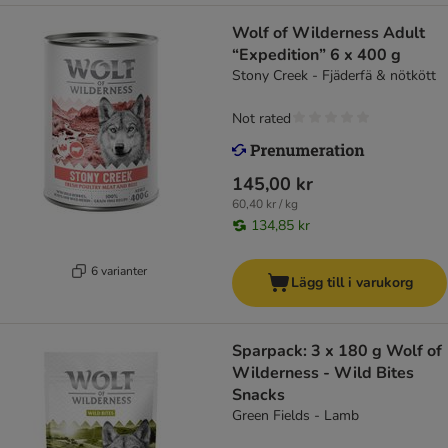
Wolf of Wilderness Adult
“Expedition” 6 x 400 g
Stony Creek - Fjäderfä & nötkött
Not rated
145,00 kr
60,40 kr / kg
134,85 kr
6 varianter
Lägg till i varukorg
Sparpack: 3 x 180 g Wolf of
Wilderness - Wild Bites
Snacks
Green Fields - Lamb