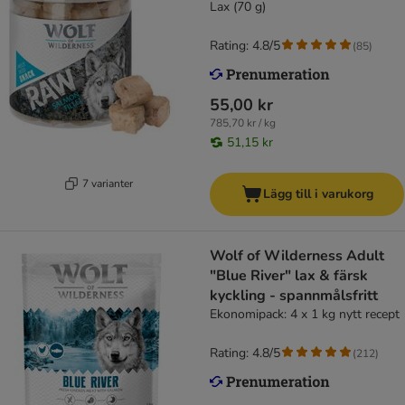
Lax (70 g)
Rating: 4.8/5
(
85
)
55,00 kr
785,70 kr / kg
51,15 kr
7 varianter
Lägg till i varukorg
Wolf of Wilderness Adult
"Blue River" lax & färsk
kyckling - spannmålsfritt
Ekonomipack: 4 x 1 kg nytt recept
Rating: 4.8/5
(
212
)