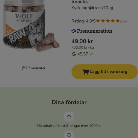
Snacks
Kycklinghjärtan (70 g)
Rating: 4.8/5
(
85
)
49,00 kr
700,00 kr / kg
45,57 kr
7 varianter
Lägg till i varukorg
Dina fördelar
5% rabatt på beställningar över 1000 kr