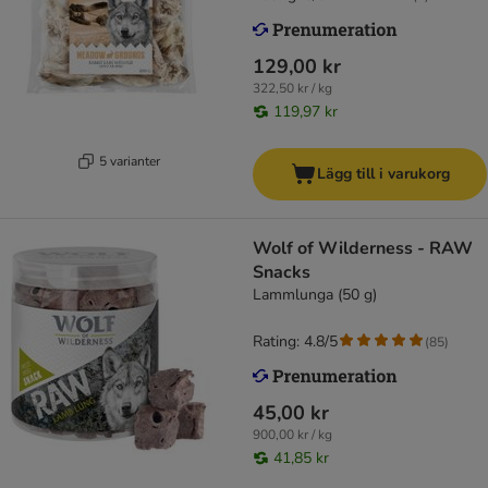
129,00 kr
322,50 kr / kg
119,97 kr
5 varianter
Lägg till i varukorg
Wolf of Wilderness - RAW
Snacks
Lammlunga (50 g)
Rating: 4.8/5
(
85
)
45,00 kr
900,00 kr / kg
41,85 kr