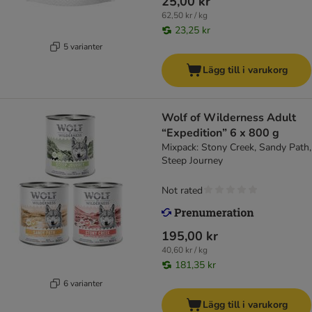
25,00 kr
62,50 kr / kg
23,25 kr
5 varianter
Lägg till i varukorg
Wolf of Wilderness Adult
“Expedition” 6 x 800 g
Mixpack: Stony Creek, Sandy Path,
Steep Journey
Not rated
195,00 kr
40,60 kr / kg
181,35 kr
6 varianter
Lägg till i varukorg