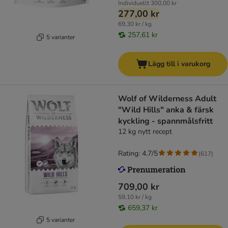
Individuellt
300,00 kr
277,00 kr
69,30 kr / kg
257,61 kr
5 varianter
Lägg till i varukorg
Wolf of Wilderness Adult
"Wild Hills" anka & färsk
kyckling - spannmålsfritt
12 kg nytt recept
Rating: 4.7/5
(
617
)
709,00 kr
59,10 kr / kg
659,37 kr
5 varianter