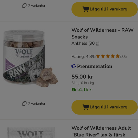
7 varianter
Lägg till i varukorg
Wolf of Wilderness - RAW
Snacks
Ankhals (90 g)
Rating: 4.8/5
(
85
)
55,00 kr
611,10 kr / kg
51,15 kr
7 varianter
Lägg till i varukorg
Wolf of Wilderness Adult
"Blue River" lax & färsk