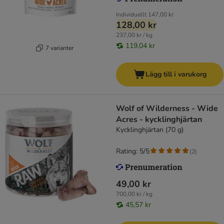
Individuellt
147,00 kr
128,00 kr
237,00 kr / kg
119,04 kr
7 varianter
Lägg till i varukorg
Wolf of Wilderness - Wide
Acres - kycklinghjärtan
Kycklinghjärtan (70 g)
Rating: 5/5
(
2
)
49,00 kr
700,00 kr / kg
45,57 kr