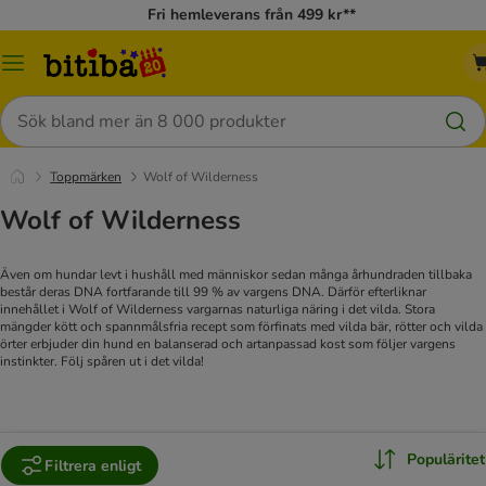
Fri hemleverans från 499 kr**
Meny
Sök
Toppmärken
Wolf of Wilderness
Wolf of Wilderness
Även om hundar levt i hushåll med människor sedan många århundraden tillbaka
består deras DNA fortfarande till 99 % av vargens DNA. Därför efterliknar
innehållet i Wolf of Wilderness vargarnas naturliga näring i det vilda. Stora
mängder kött och spannmålsfria recept som förfinats med vilda bär, rötter och vilda
örter erbjuder din hund en balanserad och artanpassad kost som följer vargens
instinkter. Följ spåren ut i det vilda!
Populäritet
Filtrera enligt