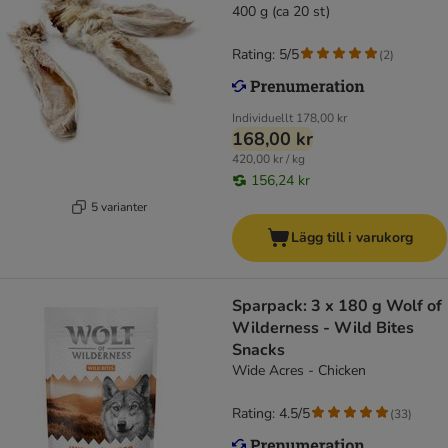
400 g (ca 20 st)
Rating: 5/5
(
2
)
Individuellt
178,00 kr
168,00 kr
420,00 kr / kg
156,24 kr
5 varianter
Lägg till i varukorg
Sparpack: 3 x 180 g Wolf of
Wilderness - Wild Bites
Snacks
Wide Acres - Chicken
Rating: 4.5/5
(
33
)