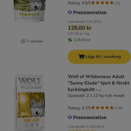
Rating: 4.5/5
(
33
)
Individuellt
147,00 kr
128,00 kr
237,00 kr / kg
119,04 kr
7 varianter
Lägg till i varukorg
Wolf of Wilderness Adult
"Sunny Glade" hjort & färskt
kycklingkött -
spannmålsfritt
Sparpack: 2 x 12 kg nytt recept
Rating: 4.7/5
(
138
)
Individuellt
1 418,00 kr