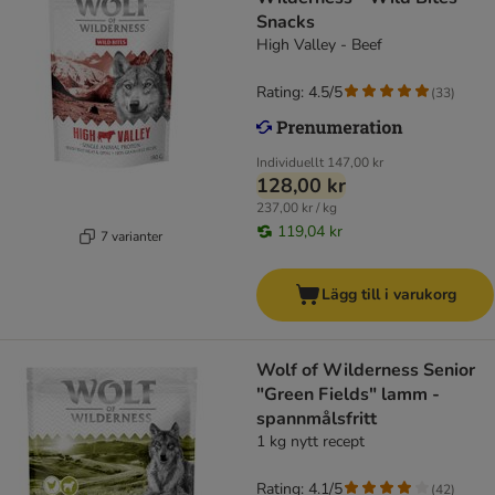
Snacks
High Valley - Beef
Rating: 4.5/5
(
33
)
Individuellt
147,00 kr
128,00 kr
237,00 kr / kg
119,04 kr
7 varianter
Lägg till i varukorg
Wolf of Wilderness Senior
"Green Fields" lamm -
spannmålsfritt
1 kg nytt recept
Rating: 4.1/5
(
42
)