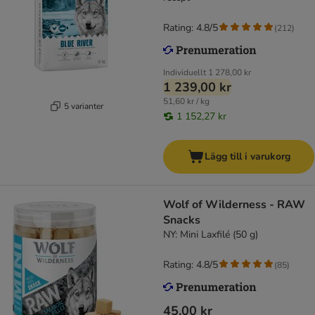
Rating: 4.8/5
(
212
)
Individuellt
1 278,00 kr
1 239,00 kr
51,60 kr / kg
5 varianter
1 152,27 kr
Lägg till i varukorg
Wolf of Wilderness - RAW
Snacks
NY: Mini Laxfilé (50 g)
Rating: 4.8/5
(
85
)
45,00 kr