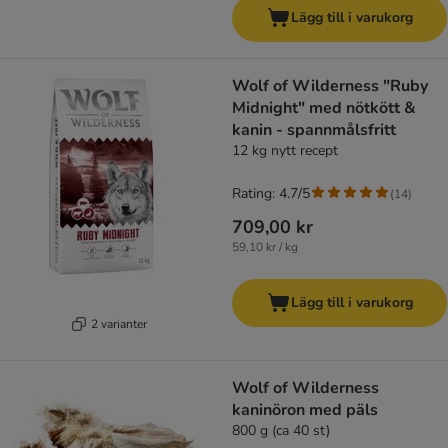
Lägg till i varukorg
Wolf of Wilderness "Ruby
Midnight" med nötkött &
kanin - spannmålsfritt
12 kg nytt recept
Rating: 4.7/5
(
14
)
709,00 kr
59,10 kr / kg
Lägg till i varukorg
2 varianter
Wolf of Wilderness
kaninöron med päls
800 g (ca 40 st)