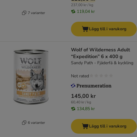
237,00 kr / kg
119,04 kr
7 varianter
Lägg till i varukorg
Wolf of Wilderness Adult
“Expedition” 6 x 400 g
Sandy Path - Fjäderfä & kyckling
Not rated
145,00 kr
60,40 kr / kg
134,85 kr
6 varianter
Lägg till i varukorg