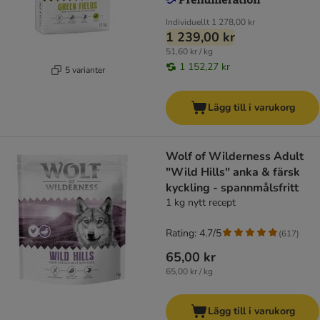
Individuellt
1 278,00 kr
1 239,00 kr
51,60 kr / kg
1 152,27 kr
5 varianter
Lägg till i varukorg
Wolf of Wilderness Adult
"Wild Hills" anka & färsk
kyckling - spannmålsfritt
1 kg nytt recept
Rating: 4.7/5
(
617
)
65,00 kr
65,00 kr / kg
Lägg till i varukorg