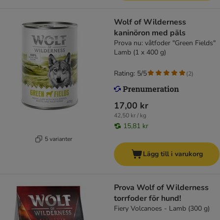
Wolf of Wilderness
kaninöron med päls
Prova nu: våtfoder "Green Fields"
Lamb (1 x 400 g)
Rating: 5/5
(
2
)
17,00 kr
42,50 kr / kg
15,81 kr
5 varianter
Lägg till i varukorg
Prova Wolf of Wilderness
torrfoder för hund!
Fiery Volcanoes - Lamb (300 g)