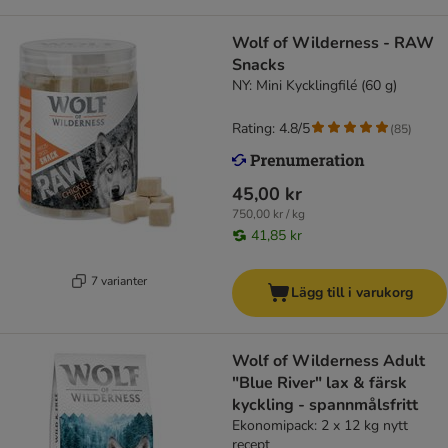
Wolf of Wilderness - RAW
Snacks
NY: Mini Kycklingfilé (60 g)
Rating: 4.8/5
(
85
)
45,00 kr
750,00 kr / kg
41,85 kr
7 varianter
Lägg till i varukorg
Wolf of Wilderness Adult
"Blue River" lax & färsk
kyckling - spannmålsfritt
Ekonomipack: 2 x 12 kg nytt
recept