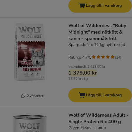
Lägg till i varukorg
Wolf of Wilderness "Ruby
Midnight" med nötkött &
kanin - spannmålsfritt
Sparpack: 2 x 12 kg nytt recept
Rating: 4.7/5
(
14
)
Individuellt
1 418,00 kr
1 379,00 kr
57,50 kr / kg
Lägg till i varukorg
2 varianter
Wolf of Wilderness Adult -
Single Protein 6 x 400 g
Green Fields - Lamb