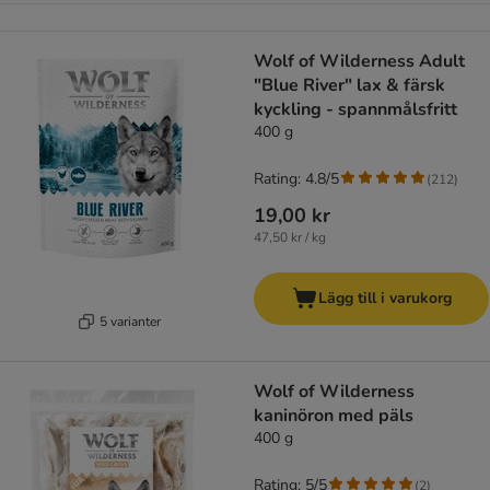
Wolf of Wilderness Adult
"Blue River" lax & färsk
kyckling - spannmålsfritt
400 g
Rating: 4.8/5
(
212
)
19,00 kr
47,50 kr / kg
Lägg till i varukorg
5 varianter
Wolf of Wilderness
kaninöron med päls
400 g
Rating: 5/5
(
2
)