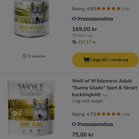
Rating: 4.8/5
(
136
)
169,00 kr
70,40 kr / kg
157,17 kr
8 varianter
Lägg till i varukorg
Wolf of Wilderness Adult
"Sunny Glade" hjort & färskt
kycklingkött -
spannmålsfritt
1 kg nytt recept
Rating: 4.7/5
(
138
)
75,00 kr