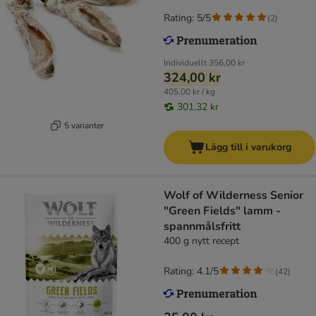
Rating: 5/5
(
2
)
Individuellt
356,00 kr
324,00 kr
405,00 kr / kg
301,32 kr
5 varianter
Lägg till i varukorg
Wolf of Wilderness Senior
"Green Fields" lamm -
spannmålsfritt
400 g nytt recept
Rating: 4.1/5
(
42
)