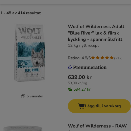
1 - 48 av 414 resultat
Wolf of Wilderness Adult
"Blue River" lax & färsk
kyckling - spannmålsfritt
12 kg nytt recept
Rating: 4.8/5
(
212
)
639,00 kr
53,30 kr / kg
594,27 kr
5 varianter
Lägg till i varukorg
Wolf of Wilderness - RAW