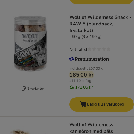
Wolf of Wilderness Snack -
RAW 5 (blandpack,
frystorkat)
450 g (3 x 150 g)
Not rated
Individuellt
207,00 kr
185,00 kr
411,10 kr / kg
172,05 kr
2 varianter
Lägg till i varukorg
Wolf of Wilderness
kaninöron med päls