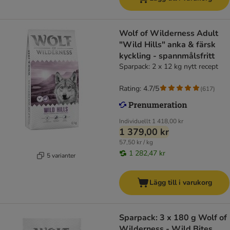
Wolf of Wilderness Adult
"Wild Hills" anka & färsk
kyckling - spannmålsfritt
Sparpack: 2 x 12 kg nytt recept
Rating: 4.7/5
(
617
)
Individuellt
1 418,00 kr
1 379,00 kr
57,50 kr / kg
1 282,47 kr
5 varianter
Lägg till i varukorg
Sparpack: 3 x 180 g Wolf of
Wilderness - Wild Bites