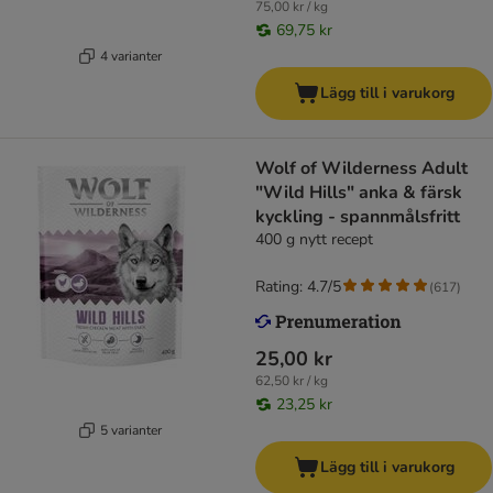
75,00 kr / kg
69,75 kr
4 varianter
Lägg till i varukorg
Wolf of Wilderness Adult
"Wild Hills" anka & färsk
kyckling - spannmålsfritt
400 g nytt recept
Rating: 4.7/5
(
617
)
25,00 kr
62,50 kr / kg
23,25 kr
5 varianter
Lägg till i varukorg