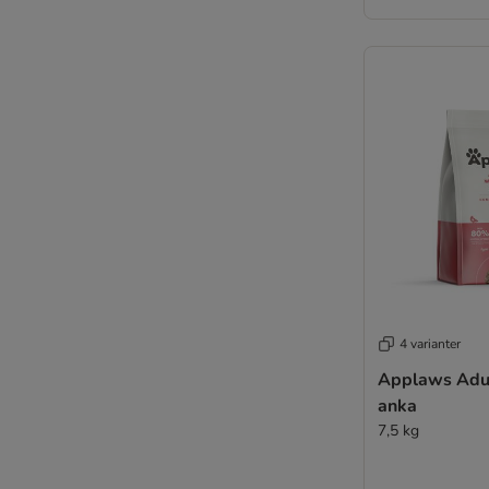
4 varianter
Applaws Adul
anka
7,5 kg