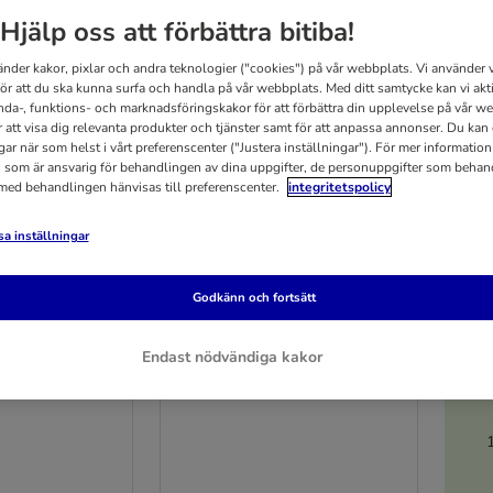
Hjälp oss att förbättra bitiba!
änder kakor, pixlar och andra teknologier ("cookies") på vår webbplats. Vi använder v
för att du ska kunna surfa och handla på vår webbplats. Med ditt samtycke kan vi akt
nda-, funktions- och marknadsföringskakor för att förbättra din upplevelse på vår w
r att visa dig relevanta produkter och tjänster samt för att anpassa annonser. Du kan
gar när som helst i vårt preferenscenter ("Justera inställningar"). För mer informatio
 som är ansvarig för behandlingen av dina uppgifter, de personuppgifter som behan
 med behandlingen hänvisas till preferenscenter.
integritetspolicy
a inställningar
Godkänn och fortsätt
4 varianter
5
t kyckling
Applaws Adult kyckling
Endast nödvändiga kakor
400 g