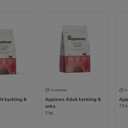
4 varianter
4 
t kyckling &
Applaws Adult kyckling &
App
anka
7,5 
2 kg