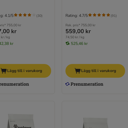
g: 4.1/5
Rating: 4.7/5
(
30
)
(
91
)
ris*
755,00 kr
Rek. pris*
755,00 kr
,00 kr
559,00 kr
kr / kg
74,50 kr / kg
42,38 kr
525,46 kr
Lägg till i varukorg
Lägg till i varukorg