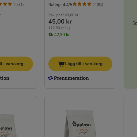
Rating: 4.4/5
(
81
)
(
81
)
r
Rek. pris*
69,00 kr
45,00 kr
Sp
112,50 kr / kg
42,30 kr
ll i varukorg
Lägg till i varukorg