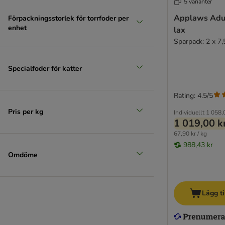
5 varianter
Spannmålsfritt kattfoder
Foder för kattungar
Applaws Adul
Förpackningsstorlek för torrfoder per
enhet
Dubbelpack
lax
Sparpack: 2 x 7,
Specialfoder för katter
Rating: 4.5/5
Pris per kg
Individuellt
1 058,
1 019,00 k
67,90 kr / kg
988,43 kr
Omdöme
Lägg ti