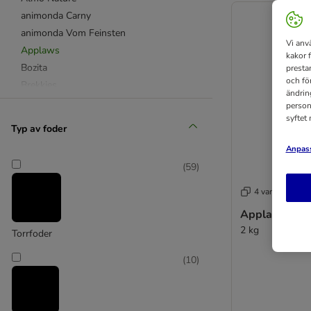
animonda Carny
animonda Vom Feinsten
Vi anv
Applaws
kakor 
Bozita
presta
och fö
Brekkies
ändrin
Brit Premium by Nature
person
syftet
Carnilove
Typ av foder
Concept for Life
Anpass
Concept for Life Veterinary Diet
(
59
)
Cosma
Crave
4 varianter
Dogs'n Tiger Cat
Applaws Adul
Encore
2 kg
Torrfoder
Eukanuba
Feringa
(
10
)
Forza 10
PURINA Friskies
GranataPet