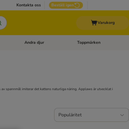
Kontakta oss
Beställ igen
Varukorg
Andra djur
Toppmärken
attillbehör
Open category menu: Veterinärfoder
Open category menu: Andra dj
s av spannmål imiterar det kattens naturliga näring. Applaws är utvecklat i
Populäritet