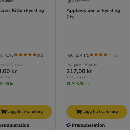
varianter
4 varianter
laws Kitten kyckling
Applaws Senior kyckling
2 kg
g: 4.7/5
Rating: 4.1/5
(
91
)
(
30
)
ris*
275,00 kr
Rek. pris*
275,00 kr
,00 kr
217,00 kr
kr / kg
108,50 kr / kg
63,56 kr
203,98 kr
Lägg till i varukorg
Lägg till i varukorg