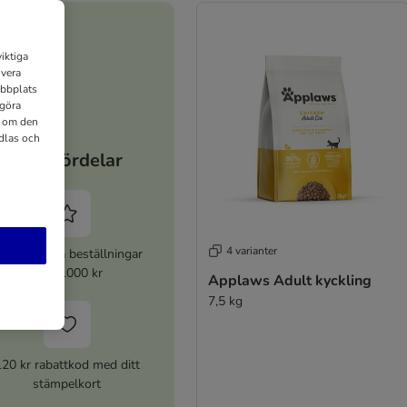
iktiga
ivera
ebbplats
 göra
n om den
dlas och
Dina fördelar
4 varianter
% rabatt på beställningar
över 1000 kr
Applaws Adult kyckling
7,5 kg
120 kr rabattkod med ditt
stämpelkort