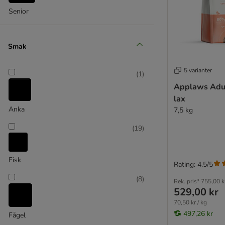
Markus-Mühle Beutenah
Senior
mera Cats
Miamor
Natural Trainer
Smak
Nature's Variety
Nutriplus
5 varianter
(
1
)
Nutrivet Inne
Applaws Adul
Pan Mięsko
lax
Perfect Fit
Anka
7,5 kg
Pitti
Porta 21
(
19
)
PURINA Cat Chow
PURINA ONE
Fisk
PURINA PRO PLAN
Rating: 4.5/5
PURINA PRO PLAN Veterinary Diets
(
8
)
Rek. pris*
755,00 k
Purizon
529,00 kr
Rosie's Farm
70,50 kr / kg
497,26 kr
Royal Canin
Fågel