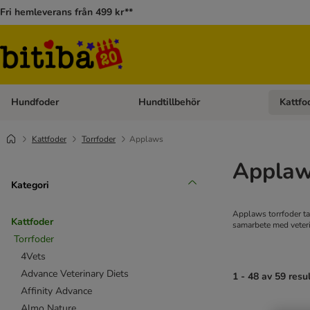
Fri hemleverans från 499 kr**
Hundfoder
Hundtillbehör
Kattfo
Open category menu: Hundfoder
Open cat
Kattfoder
Torrfoder
Applaws
Applaws
Kategori
Applaws torrfoder tar
Kattfoder
samarbete med veteri
Torrfoder
4Vets
Advance Veterinary Diets
1 - 48 av 59 resu
Affinity Advance
Almo Nature