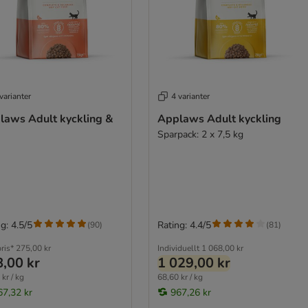
varianter
4 varianter
laws Adult kyckling &
Applaws Adult kyckling
Sparpack: 2 x 7,5 kg
g: 4.5/5
Rating: 4.4/5
(
90
)
(
81
)
ris*
275,00 kr
Individuellt
1 068,00 kr
,00 kr
1 029,00 kr
kr / kg
68,60 kr / kg
67,32 kr
967,26 kr