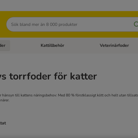
Sök
der
Kattillbehör
Veterinärfoder
egory menu: Hundtillbehör
Open category menu: Kattfoder
Open category menu: K
 torrfoder för katter
 hänsyn till kattens näringsbehov: Med 80 % förstklassigt kött och helt utan tillsat
närer.
ltat