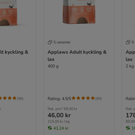
5 varianter
5 
t kyckling &
Applaws Adult kyckling &
App
lax
lax
400 g
2 kg
Rating: 4.5/5
Ratin
(
90
)
(
90
)
r
Rek. pris*
69,00 kr
Rek. p
46,00 kr
178
115,00 kr / kg
89,00 
43,24 kr
1