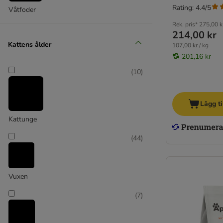
Rating: 4.4/5
Våtfoder
Green Petfood / FairCat
Greenwoods
Rek. pris*
275,00 k
214,00 kr
Happy Cat
Kattens ålder
107,00 kr / kg
Hill's Prescription Diet Feline
201,16 kr
Hill's Science Plan
(
10
)
IAMS
Integra dietfoder
James Wellbeloved
Lägg ti
Josera
Kattunge
Kattovit specialdiet
Kitekat
(
44
)
KITTY Cat
Leonardo
Lucky Lou
Vuxen
Libra Cat
(
7
)
MAC´s
Magnussons kattfoder