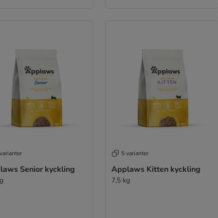
varianter
5 varianter
laws Senior kyckling
Applaws Kitten kyckling
kg
7,5 kg