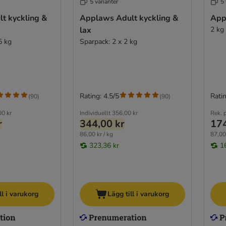
5 varianter
5 
t kyckling &
Applaws Adult kyckling &
App
lax
2 kg
5 kg
Sparpack: 2 x 2 kg
Rating: 4.5/5
Ratin
(
90
)
(
90
)
00 kr
Individuellt
356,00 kr
Rek. p
r
344,00 kr
174
86,00 kr / kg
87,00 
323,36 kr
1
ll i varukorg
Lägg till i varukorg