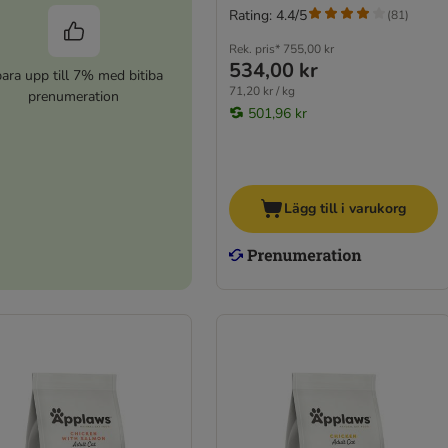
Rating: 4.4/5
(
81
)
Rek. pris*
755,00 kr
534,00 kr
ara upp till 7% med bitiba
71,20 kr / kg
prenumeration
501,96 kr
Lägg till i varukorg