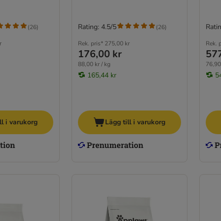
Rating: 4.5/5
Ratin
(
26
)
(
26
)
r
Rek. pris*
275,00 kr
Rek. p
176,00 kr
577
88,00 kr / kg
76,90 
165,44 kr
5
ll i varukorg
Lägg till i varukorg