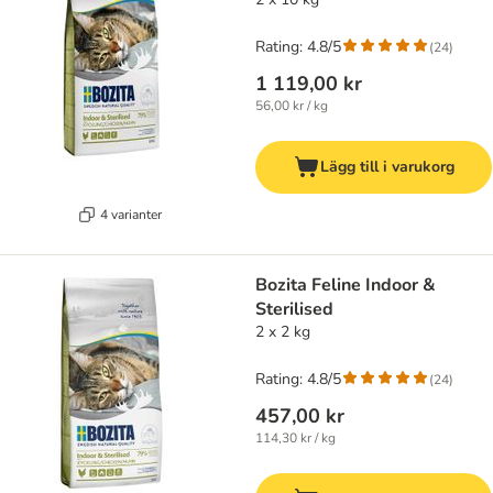
Rating: 4.8/5
(
24
)
1 119,00 kr
56,00 kr / kg
Lägg till i varukorg
4 varianter
Bozita Feline Indoor &
Sterilised
2 x 2 kg
Rating: 4.8/5
(
24
)
457,00 kr
114,30 kr / kg