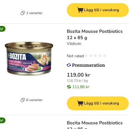
Lägg till i varukorg
2 varianter
y!
Bozita Mousse Postbiotics
12 x 85 g
Vildsvin
Not rated
119,00 kr
116,70 kr / kg
111,86 kr
6 varianter
Lägg till i varukorg
y!
Bozita Mousse Postbiotics