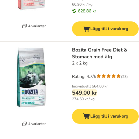
66,90 kr / kg
628,86 kr
4 varianter
Lägg till i varukorg
Bozita Grain Free Diet &
Stomach med älg
2 x 2 kg
Rating: 4.7/5
(
23
)
Individuellt
564,00 kr
549,00 kr
274,50 kr / kg
Lägg till i varukorg
4 varianter