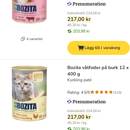
Individuellt
224,00 kr
217,00 kr
45,20 kr / kg
203,98 kr
4 varianter
Lägg till i varukorg
Bozita våtfoder på burk 12 x
400 g
Kyckling paté
Rating: 4.5/5
(
519
)
Individuellt
224,00 kr
217,00 kr
45,20 kr / kg
203,98 kr