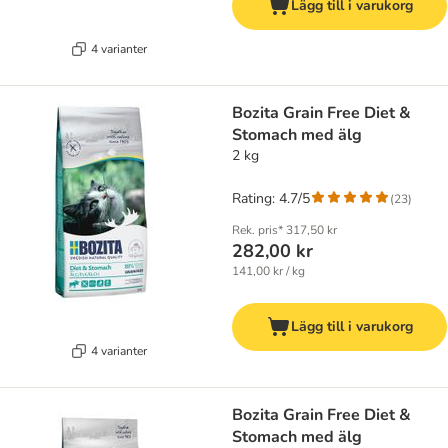
Lägg till i varukorg
4 varianter
Bozita Grain Free Diet &
Stomach med älg
2 kg
Rating: 4.7/5
(
23
)
Rek. pris*
317,50 kr
282,00 kr
141,00 kr / kg
Lägg till i varukorg
4 varianter
Bozita Grain Free Diet &
Stomach med älg