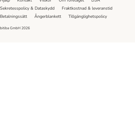
Hjälp
Kontakt
Villkor
Om företaget
DSA
Sekretesspolicy & Dataskydd
Fraktkostnad & leveranstid
Betalningssätt
Ångerblankett
Tillgänglighetspolicy
bitiba GmbH
2026