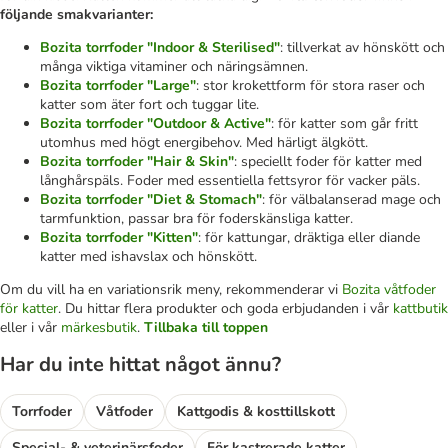
följande smakvarianter:
Bozita torrfoder "Indoor & Sterilised"
: tillverkat av hönskött och
många viktiga vitaminer och näringsämnen.
Bozita torrfoder "Large"
: stor krokettform för stora raser och
katter som äter fort och tuggar lite.
Bozita torrfoder "Outdoor & Active"
: för katter som går fritt
utomhus med högt energibehov. Med härligt älgkött.
Bozita torrfoder "Hair & Skin"
: speciellt foder för katter med
långhårspäls. Foder med essentiella fettsyror för vacker päls.
Bozita torrfoder "Diet & Stomach"
: för välbalanserad mage och
tarmfunktion, passar bra för foderskänsliga katter.
Bozita torrfoder "Kitten"
: för kattungar, dräktiga eller diande
katter med ishavslax och hönskött.
Om du vill ha en variationsrik meny, rekommenderar vi
Bozita våtfoder
för katter
. Du hittar flera produkter och goda erbjudanden i vår
kattbutik
eller i vår
märkesbutik
.
Tillbaka till toppen
Har du inte hittat något ännu?
Torrfoder
Våtfoder
Kattgodis & kosttillskott
Special- & veterinärsfoder
För kastrerade katter