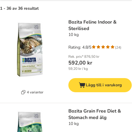
1 - 36 av 36 resultat
Bozita Feline Indoor &
Sterilised
10 kg
Rating: 4.8/5
(
24
)
Rek. pris*
876,50 kr
592,00 kr
59,20 kr / kg
Lägg till i varukorg
4 varianter
Bozita Grain Free Diet &
Stomach med älg
10 kg