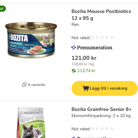
y!
Bozita Mousse Postbiotics
12 x 85 g
Ren
Not rated
121,00 kr
118,60 kr / kg
113,74 kr
6 varianter
Lägg till i varukorg
Bozita Grainfree Senior 8+
Ekonomiförpackning: 2 x 10 kg
Not rated