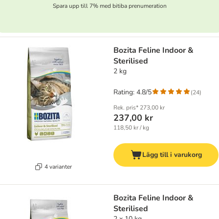
Spara upp till 7% med bitiba prenumeration
Bozita Feline Indoor &
Sterilised
2 kg
Rating: 4.8/5
(
24
)
Rek. pris*
273,00 kr
237,00 kr
118,50 kr / kg
Lägg till i varukorg
4 varianter
Bozita Feline Indoor &
Sterilised
2 x 10 kg