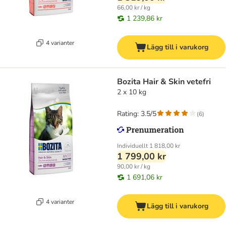
66,00 kr / kg
1 239,86 kr
4 varianter
Lägg till i varukorg
Bozita Hair & Skin vetefri
2 x 10 kg
Rating: 3.5/5
(
6
)
Individuellt
1 818,00 kr
1 799,00 kr
90,00 kr / kg
1 691,06 kr
4 varianter
Lägg till i varukorg