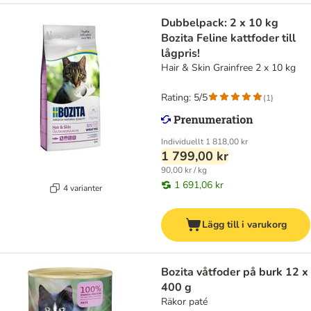
Dubbelpack: 2 x 10 kg
Bozita Feline kattfoder till
lågpris!
Hair & Skin Grainfree 2 x 10 kg
Rating: 5/5
(
1
)
Individuellt
1 818,00 kr
1 799,00 kr
90,00 kr / kg
1 691,06 kr
4 varianter
Lägg till i varukorg
Bozita våtfoder på burk 12 x
400 g
Räkor paté