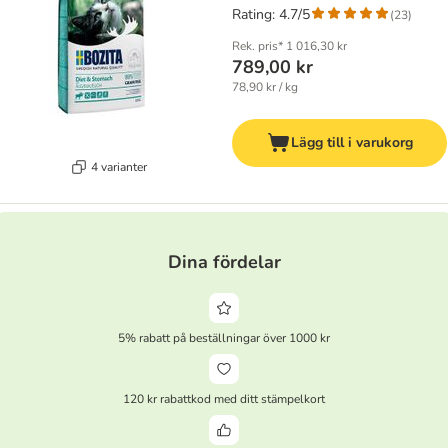
Rating: 4.7/5
(
23
)
Rek. pris*
1 016,30 kr
789,00 kr
78,90 kr / kg
Lägg till i varukorg
4 varianter
Dina fördelar
5% rabatt på beställningar över 1000 kr
120 kr rabattkod med ditt stämpelkort