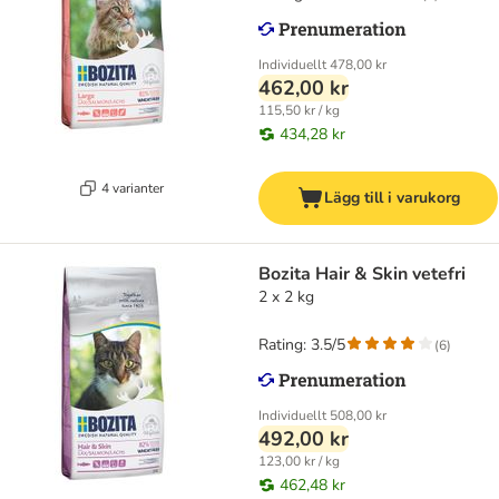
Individuellt
478,00 kr
462,00 kr
115,50 kr / kg
434,28 kr
4 varianter
Lägg till i varukorg
Bozita Hair & Skin vetefri
2 x 2 kg
Rating: 3.5/5
(
6
)
Individuellt
508,00 kr
492,00 kr
123,00 kr / kg
462,48 kr