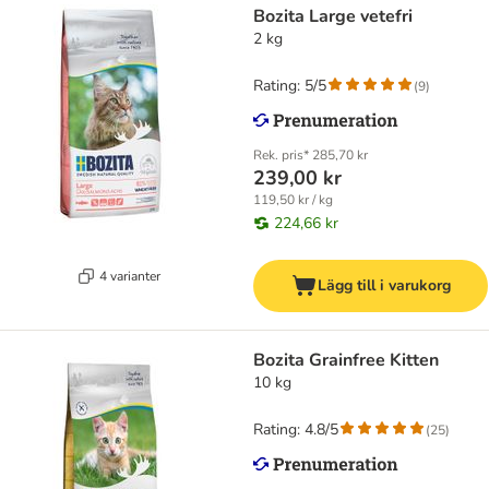
Bozita Large vetefri
2 kg
Rating: 5/5
(
9
)
Rek. pris*
285,70 kr
239,00 kr
119,50 kr / kg
224,66 kr
4 varianter
Lägg till i varukorg
Bozita Grainfree Kitten
10 kg
Rating: 4.8/5
(
25
)