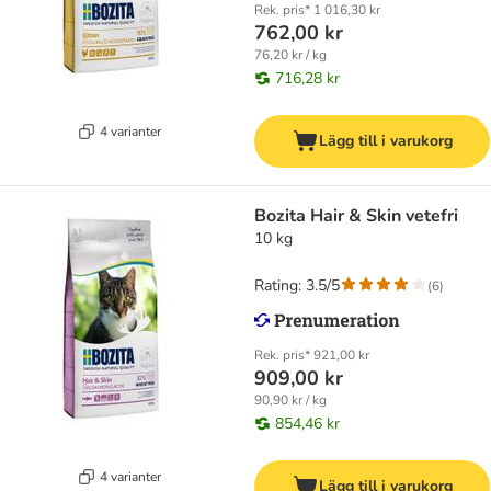
Rek. pris*
1 016,30 kr
762,00 kr
76,20 kr / kg
716,28 kr
4 varianter
Lägg till i varukorg
Bozita Hair & Skin vetefri
10 kg
Rating: 3.5/5
(
6
)
Rek. pris*
921,00 kr
909,00 kr
90,90 kr / kg
854,46 kr
4 varianter
Lägg till i varukorg