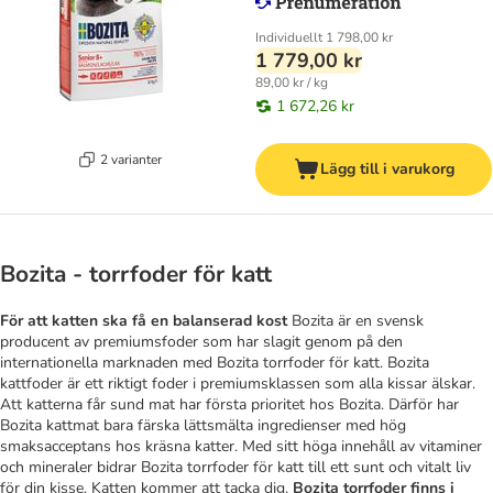
Individuellt
1 798,00 kr
1 779,00 kr
89,00 kr / kg
1 672,26 kr
2 varianter
Lägg till i varukorg
Bozita - torrfoder för katt
För att katten ska få en balanserad kost
Bozita är en svensk
producent av premiumsfoder som har slagit genom på den
internationella marknaden med Bozita torrfoder för katt. Bozita
kattfoder är ett riktigt foder i premiumsklassen som alla kissar älskar.
Att katterna får sund mat har första prioritet hos Bozita. Därför har
Bozita kattmat bara färska lättsmälta ingredienser med hög
smaksacceptans hos kräsna katter. Med sitt höga innehåll av vitaminer
och mineraler bidrar Bozita torrfoder för katt till ett sunt och vitalt liv
för din kisse. Katten kommer att tacka dig.
Bozita torrfoder finns i