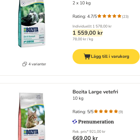
2 x 10 kg
Rating: 4.7/5
(
23
)
Individuellt
1 578,00 kr
1 559,00 kr
78,00 kr / kg
Lägg till i varukorg
4 varianter
Bozita Large vetefri
10 kg
Rating: 5/5
(
9
)
Rek. pris*
921,00 kr
669,00 kr