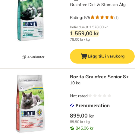
Grainfree Diet & Stomach Älg
Rating: 5/5
(
1
)
Individuellt
1 578,00 kr
1 559,00 kr
78,00 kr / kg
Lägg till i varukorg
4 varianter
Bozita Grainfree Senior 8+
10 kg
Not rated
899,00 kr
89,90 kr / kg
845,06 kr