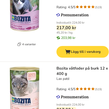
Rating: 4.5/5
(
519
)
Individuellt
224,00 kr
217,00 kr
45,20 kr / kg
203,98 kr
4 varianter
Lägg till i varukorg
Bozita våtfoder på burk 12 x
400 g
Lax paté
Rating: 4.5/5
(
519
)
Individuellt
224,00 kr