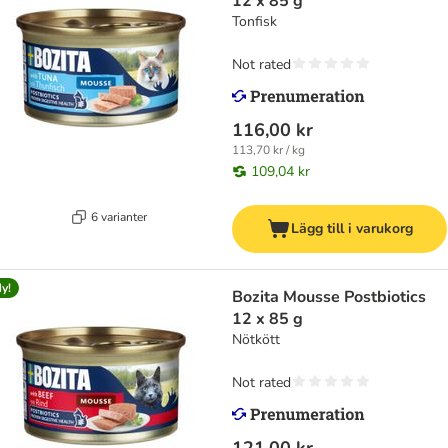
12 x 85 g
Tonfisk
Not rated
116,00 kr
113,70 kr / kg
109,04 kr
6 varianter
Lägg till i varukorg
y!
Bozita Mousse Postbiotics
12 x 85 g
Nötkött
Not rated