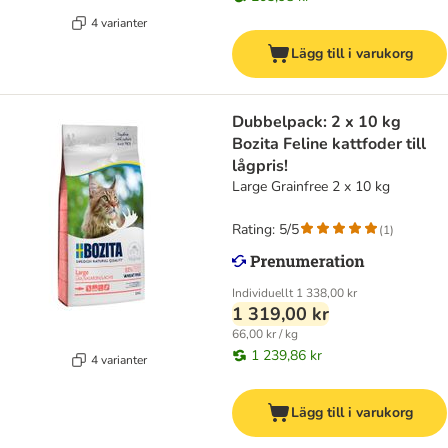
4 varianter
Lägg till i varukorg
Dubbelpack: 2 x 10 kg
Bozita Feline kattfoder till
lågpris!
Large Grainfree 2 x 10 kg
Rating: 5/5
(
1
)
Individuellt
1 338,00 kr
1 319,00 kr
66,00 kr / kg
1 239,86 kr
4 varianter
Lägg till i varukorg