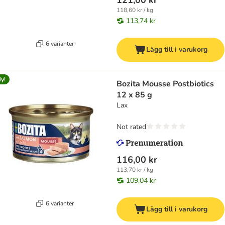
121,00 kr
118,60 kr / kg
113,74 kr
6 varianter
Lägg till i varukorg
y!
Bozita Mousse Postbiotics
12 x 85 g
Lax
Not rated
116,00 kr
113,70 kr / kg
109,04 kr
6 varianter
Lägg till i varukorg