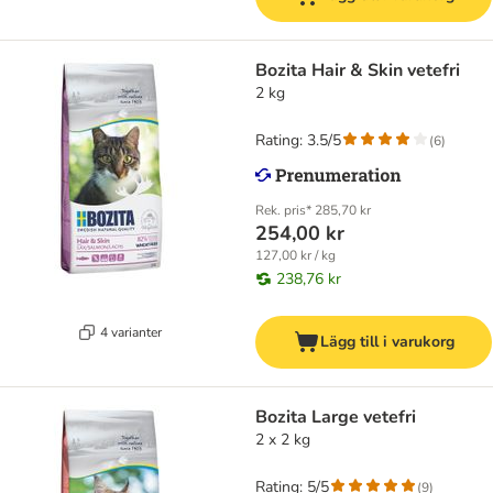
Bozita Hair & Skin vetefri
2 kg
Rating: 3.5/5
(
6
)
Rek. pris*
285,70 kr
254,00 kr
127,00 kr / kg
238,76 kr
4 varianter
Lägg till i varukorg
Bozita Large vetefri
2 x 2 kg
Rating: 5/5
(
9
)