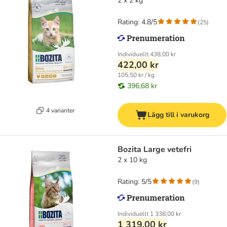
2 x 2 kg
Rating: 4.8/5
(
25
)
Individuellt
438,00 kr
422,00 kr
105,50 kr / kg
396,68 kr
4 varianter
Lägg till i varukorg
Bozita Large vetefri
2 x 10 kg
Rating: 5/5
(
9
)
Individuellt
1 338,00 kr
1 319,00 kr