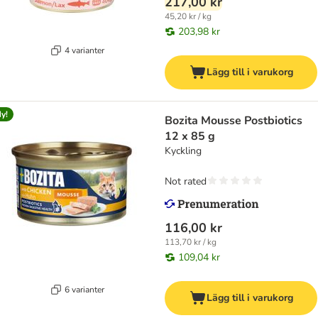
217,00 kr
45,20 kr / kg
203,98 kr
4 varianter
Lägg till i varukorg
y!
Bozita Mousse Postbiotics
12 x 85 g
Kyckling
Not rated
116,00 kr
113,70 kr / kg
109,04 kr
6 varianter
Lägg till i varukorg