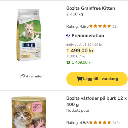
Bozita Grainfree Kitten
2 x 10 kg
Rating: 4.8/5
(
25
)
Individuellt
1 524,00 kr
1 499,00 kr
75,00 kr / kg
1 409,06 kr
4 varianter
Lägg till i varukorg
Bozita våtfoder på burk 12 x
400 g
Nötkött paté
Rating: 4.5/5
(
519
)