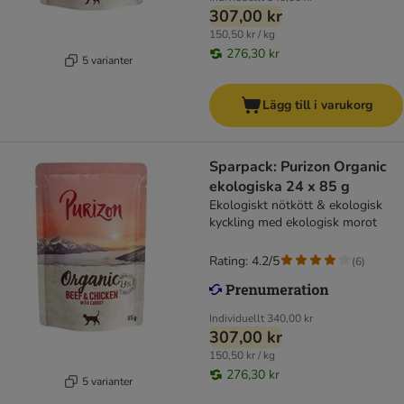
307,00 kr
150,50 kr / kg
276,30 kr
5 varianter
Lägg till i varukorg
Sparpack: Purizon Organic
ekologiska 24 x 85 g
Ekologiskt nötkött & ekologisk
kyckling med ekologisk morot
Rating: 4.2/5
(
6
)
Individuellt
340,00 kr
307,00 kr
150,50 kr / kg
276,30 kr
5 varianter