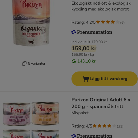
Ekologiskt nötkött & ekologisk
kyckling med ekologisk morot
Rating: 4.2/5
(
6
)
Individuellt
170,00 kr
159,00 kr
155,90 kr / kg
143,10 kr
5 varianter
Lägg till i varukorg
Purizon Original Adult 6 x
200 g - spannmålsfritt
Mixpaket
Rating: 4/5
(
31
)