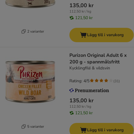
135,00 kr
112,50 kr / kg
121,50 kr
2 varianter
Lägg till i varukorg
Purizon Original Adult 6 x
200 g - spannmålsfritt
Kycklingfilé & vildsvin
Rating: 4/5
(
31
)
135,00 kr
112,50 kr / kg
121,50 kr
5 varianter
Lägg till i varukorg