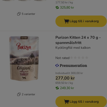
177,50 kr / kg
325,80 kr
5 varianter
Lägg till i varukorg
Purizon Kitten 24 x 70 g -
spannmålsfritt
Kycklingfilé med kalkon
Not rated
Individuellt
300,00 kr
277,00 kr
659,50 kr / kg
249,30 kr
2 varianter
Lägg till i varukorg