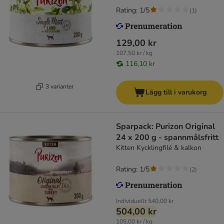
Rating: 1/5
(
1
)
129,00 kr
107,50 kr / kg
116,10 kr
3 varianter
Lägg till i varukorg
Sparpack: Purizon Original
24 x 200 g - spannmålsfritt
Kitten Kycklingfilé & kalkon
Rating: 1/5
(
2
)
Individuellt
540,00 kr
504,00 kr
105,00 kr / kg