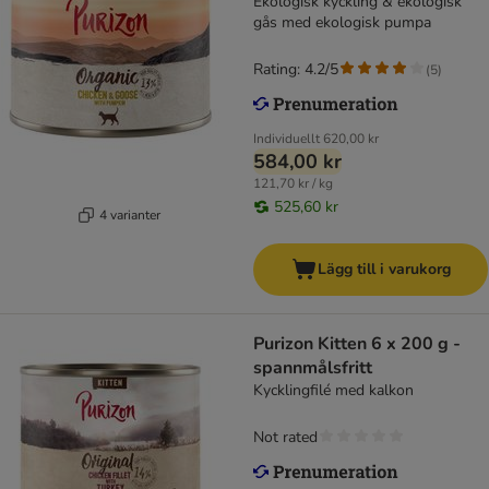
Ekologisk kyckling & ekologisk
gås med ekologisk pumpa
Rating: 4.2/5
(
5
)
Individuellt
620,00 kr
584,00 kr
121,70 kr / kg
525,60 kr
4 varianter
Lägg till i varukorg
Purizon Kitten 6 x 200 g -
spannmålsfritt
Kycklingfilé med kalkon
Not rated