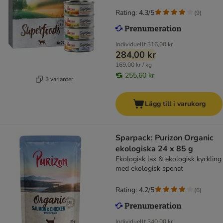
Rating: 4.3/5
(
9
)
Individuellt
316,00 kr
284,00 kr
169,00 kr / kg
255,60 kr
3 varianter
Lägg till i varukorg
Sparpack: Purizon Organic
ekologiska 24 x 85 g
Ekologisk lax & ekologisk kyckling
med ekologisk spenat
Rating: 4.2/5
(
6
)
Individuellt
340,00 kr