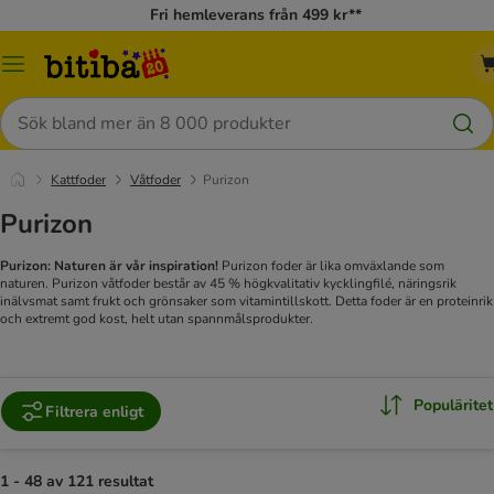
Fri hemleverans från 499 kr**
Meny
Sök
Kattfoder
Våtfoder
Purizon
Purizon
Purizon: Naturen är vår inspiration!
Purizon foder är lika omväxlande som
naturen. Purizon våtfoder består av 45 % högkvalitativ kycklingfilé, näringsrik
inälvsmat samt frukt och grönsaker som vitamintillskott. Detta foder är en proteinrik
och extremt god kost, helt utan spannmålsprodukter.
Populäritet
Filtrera enligt
1 - 48 av 121 resultat