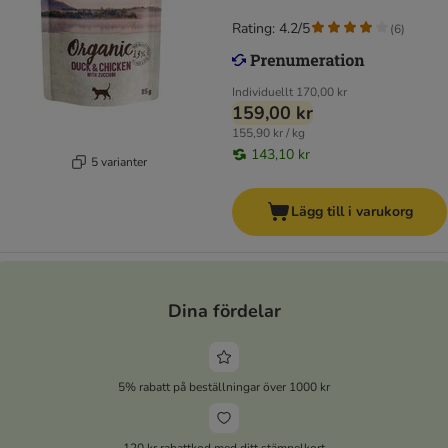
Rating: 4.2/5
(
6
)
Individuellt
170,00 kr
159,00 kr
155,90 kr / kg
143,10 kr
5 varianter
Lägg till i varukorg
Dina fördelar
5% rabatt på beställningar över 1000 kr
120 kr rabattkod med ditt stämpelkort