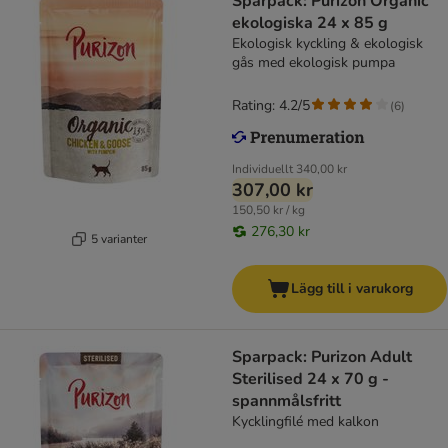
Sparpack: Purizon Organic
ekologiska 24 x 85 g
Ekologisk kyckling & ekologisk
gås med ekologisk pumpa
Rating: 4.2/5
(
6
)
Individuellt
340,00 kr
307,00 kr
150,50 kr / kg
276,30 kr
5 varianter
Lägg till i varukorg
Sparpack: Purizon Adult
Sterilised 24 x 70 g -
spannmålsfritt
Kycklingfilé med kalkon