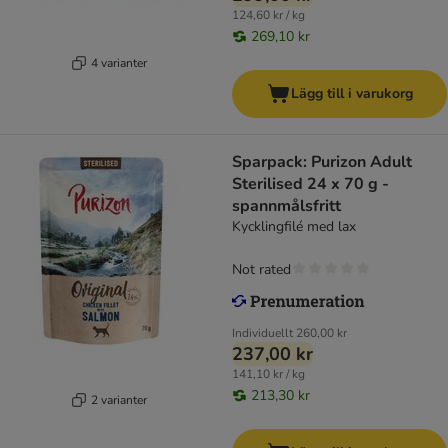
124,60 kr / kg
269,10 kr
4 varianter
Lägg till i varukorg
Sparpack: Purizon Adult
Sterilised 24 x 70 g -
spannmålsfritt
Kycklingfilé med lax
Not rated
Individuellt
260,00 kr
237,00 kr
141,10 kr / kg
213,30 kr
2 varianter