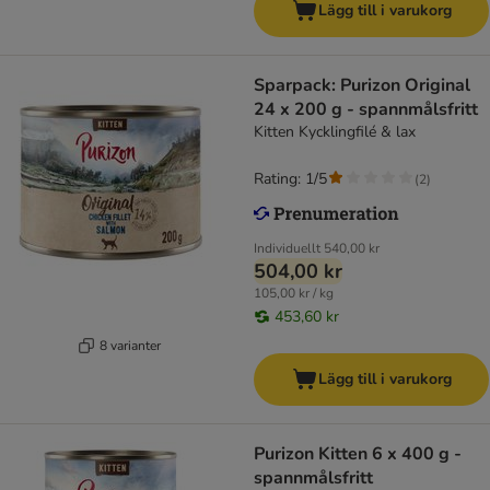
Lägg till i varukorg
Sparpack: Purizon Original
24 x 200 g - spannmålsfritt
Kitten Kycklingfilé & lax
Rating: 1/5
(
2
)
Individuellt
540,00 kr
504,00 kr
105,00 kr / kg
453,60 kr
8 varianter
Lägg till i varukorg
Purizon Kitten 6 x 400 g -
spannmålsfritt