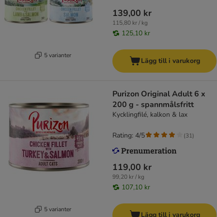
139,00 kr
115,80 kr / kg
125,10 kr
5 varianter
Lägg till i varukorg
Purizon Original Adult 6 x
200 g - spannmålsfritt
Kycklingfilé, kalkon & lax
Rating: 4/5
(
31
)
119,00 kr
99,20 kr / kg
107,10 kr
5 varianter
Lägg till i varukorg