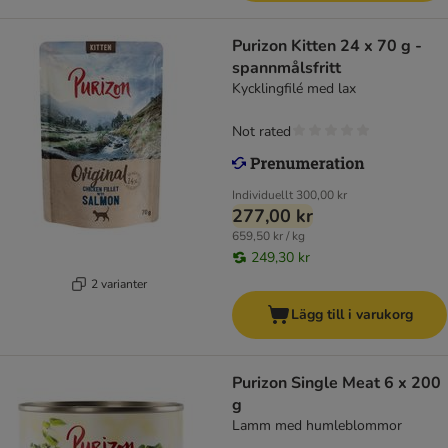
Purizon Kitten 24 x 70 g -
spannmålsfritt
Kycklingfilé med lax
Not rated
Individuellt
300,00 kr
277,00 kr
659,50 kr / kg
249,30 kr
2 varianter
Lägg till i varukorg
Purizon Single Meat 6 x 200
g
Lamm med humleblommor