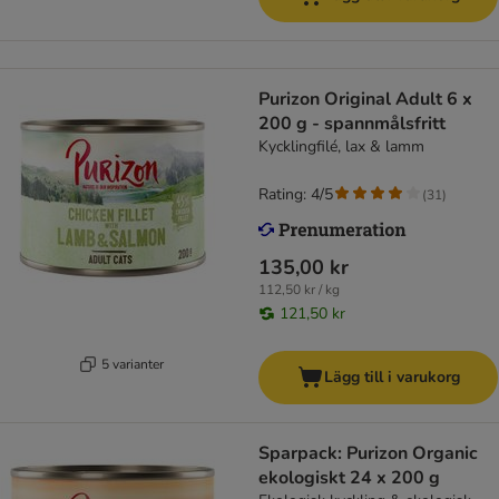
Purizon Original Adult 6 x
200 g - spannmålsfritt
Kycklingfilé, lax & lamm
Rating: 4/5
(
31
)
135,00 kr
112,50 kr / kg
121,50 kr
5 varianter
Lägg till i varukorg
Sparpack: Purizon Organic
ekologiskt 24 x 200 g