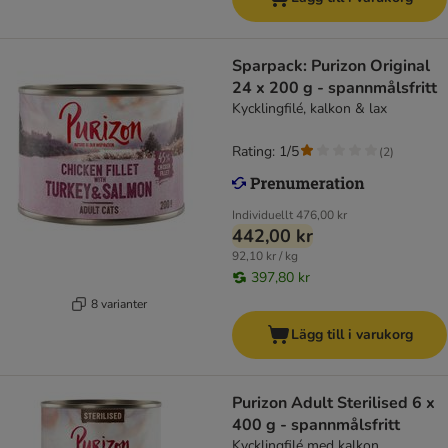
Sparpack: Purizon Original
24 x 200 g - spannmålsfritt
Kycklingfilé, kalkon & lax
Rating: 1/5
(
2
)
Individuellt
476,00 kr
442,00 kr
92,10 kr / kg
397,80 kr
8 varianter
Lägg till i varukorg
Purizon Adult Sterilised 6 x
400 g - spannmålsfritt
Kycklingfilé med kalkon