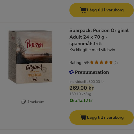
Lägg till i varukorg
Sparpack: Purizon Original
Adult 24 x 70 g -
spannmålsfritt
Kycklingfilé med vildsvin
Rating: 5/5
(
2
)
Individuellt
300,00 kr
269,00 kr
160,10 kr / kg
242,10 kr
4 varianter
Lägg till i varukorg