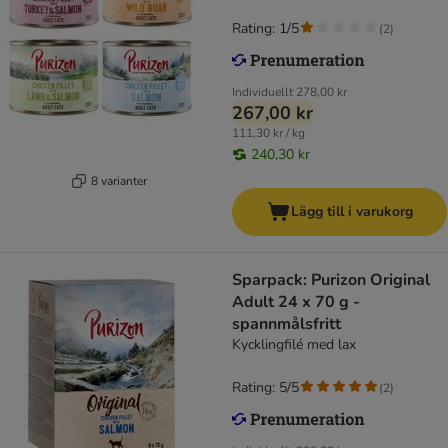
Rating: 1/5
(
2
)
Individuellt
278,00 kr
267,00 kr
111,30 kr / kg
240,30 kr
8 varianter
Lägg till i varukorg
Sparpack: Purizon Original
Adult 24 x 70 g -
spannmålsfritt
Kycklingfilé med lax
Rating: 5/5
(
2
)