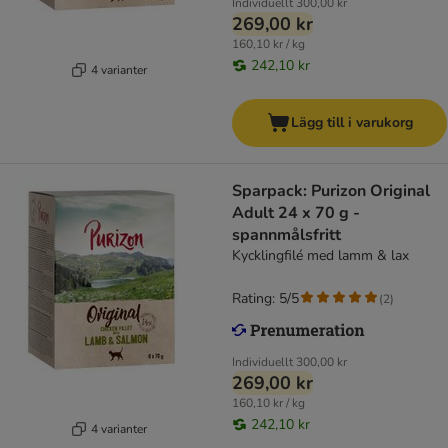
Individuellt
300,00 kr
269,00 kr
160,10 kr / kg
242,10 kr
4 varianter
Lägg till i varukorg
Sparpack: Purizon Original
Adult 24 x 70 g -
spannmålsfritt
Kycklingfilé med lamm & lax
Rating: 5/5
(
2
)
Individuellt
300,00 kr
269,00 kr
160,10 kr / kg
242,10 kr
4 varianter