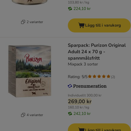
103,80 kr / kg
224,10 kr
2 varianter
Lägg till i varukorg
Sparpack: Purizon Original
Adult 24 x 70 g -
spannmålsfritt
Mixpack 3 sorter
Rating: 5/5
(
2
)
Individuellt
300,00 kr
269,00 kr
160,10 kr / kg
242,10 kr
4 varianter
Lägg till i varukorg