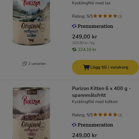
Kycklingfilé med lax
Rating: 5/5
(
3
)
249,00 kr
103,80 kr / kg
224,10 kr
2 varianter
Lägg till i varukorg
Purizon Kitten 6 x 400 g -
spannmålsfritt
Kycklingfilé med kalkon
Rating: 5/5
(
3
)
249,00 kr