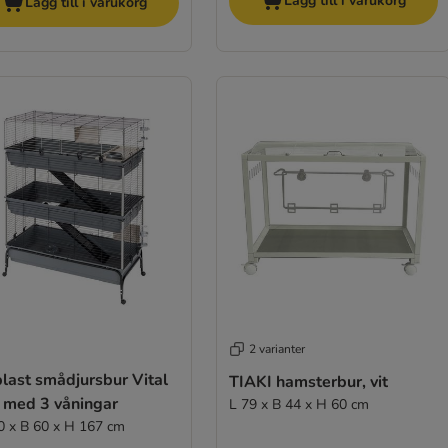
Lägg till i varukorg
Lägg till i varukorg
2 varianter
last smådjursbur Vital
TIAKI hamsterbur, vit
 med 3 våningar
L 79 x B 44 x H 60 cm
0 x B 60 x H 167 cm