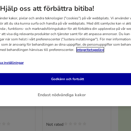
Hjälp oss att förbättra bitiba!
änder kakor, pixlar och andra teknologier ("cookies") på vår webbplats. Vi använder v
för att du ska kunna surfa och handla på vår webbplats. Med ditt samtycke kan vi akt
nda-, funktions- och marknadsföringskakor för att förbättra din upplevelse på vår w
r att visa dig relevanta produkter och tjänster samt för att anpassa annonser. Du kan
gar när som helst i vårt preferenscenter ("Justera inställningar"). För mer informatio
 som är ansvarig för behandlingen av dina uppgifter, de personuppgifter som behan
 med behandlingen hänvisas till preferenscenter.
integritetspolicy
a inställningar
5
2 varianter
ge
Trixie innehage
Godkänn och fortsätt
ill innehage L
B 140 x T 70 x H 35 cm
Endast nödvändiga kakor
Not rated