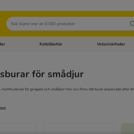
Sök
der
Kattillbehör
Veterinärfoder
egory menu: Hundtillbehör
Open category menu: Kattfoder
Open category menu: K
sburar för smådjur
l inomhusburar för gnagare och smådjur! Hos oss finns rätt burar anpassade efter di
ltat