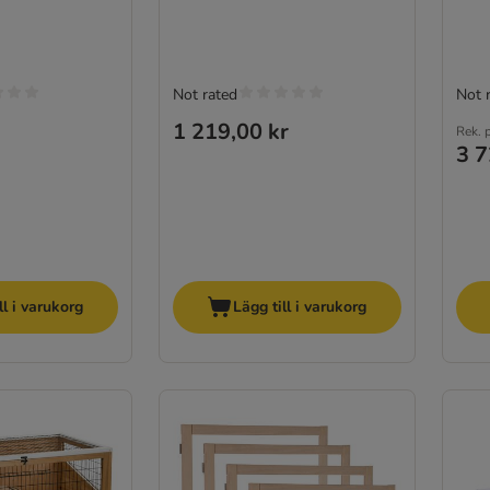
Not rated
Not 
1 219,00 kr
Rek. p
3 7
ll i varukorg
Lägg till i varukorg