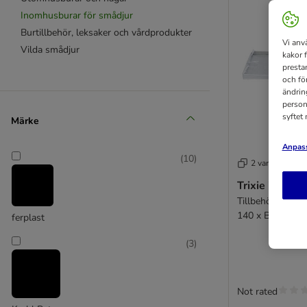
Inomhusburar för smådjur
Burtillbehör, leksaker och vårdprodukter
Vi anv
Vilda smådjur
kakor 
presta
och fö
ändrin
person
syftet
Märke
Anpass
(
10
)
2 varianter
Trixie inneha
Tillbehör: Golv t
140 x B 70 cm
ferplast
(
3
)
Not rated