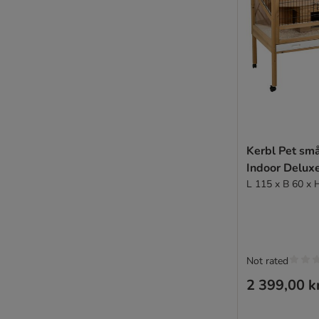
Kerbl Pet sm
Indoor Delux
L 115 x B 60 x 
Not rated
2 399,00 k