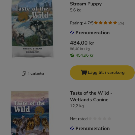
Stream Puppy
5,6 kg
Rating: 4.7/5
(
26
)
484,00 kr
86,40 kr / kg
454,96 kr
Lägg till i varukorg
4 varianter
Taste of the Wild -
Wetlands Canine
12,2 kg
Not rated