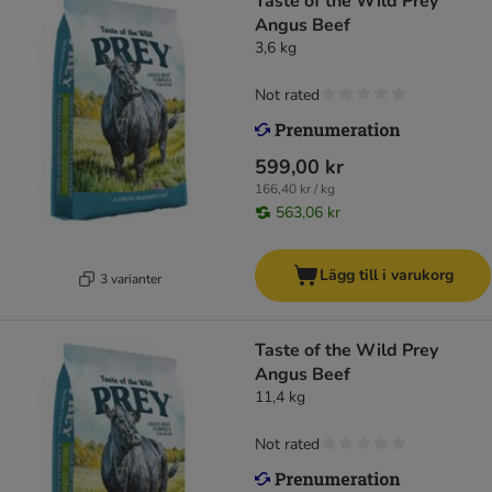
Taste of the Wild Prey
Angus Beef
3,6 kg
Not rated
599,00 kr
166,40 kr / kg
563,06 kr
Lägg till i varukorg
3 varianter
Taste of the Wild Prey
Angus Beef
11,4 kg
Not rated