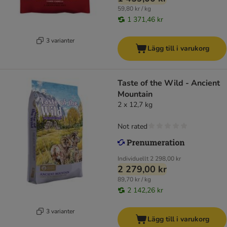
59,80 kr / kg
1 371,46 kr
3 varianter
Lägg till i varukorg
Taste of the Wild - Ancient
Mountain
2 x 12,7 kg
Not rated
Individuellt
2 298,00 kr
2 279,00 kr
89,70 kr / kg
2 142,26 kr
3 varianter
Lägg till i varukorg