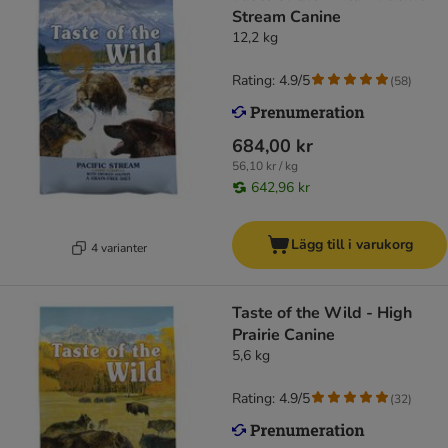
Stream Canine
12,2 kg
Rating: 4.9/5
(
58
)
684,00 kr
56,10 kr / kg
642,96 kr
Lägg till i varukorg
4 varianter
Taste of the Wild - High
Prairie Canine
5,6 kg
Rating: 4.9/5
(
32
)