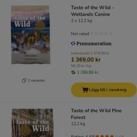
Taste of the Wild -
Wetlands Canine
2 x 12,2 kg
Not rated
Individuellt
1 378,00 kr
1 369,00 kr
56,10 kr / kg
1 286,86 kr
2 varianter
Lägg till i varukorg
Taste of the Wild Pine
Forest
12,2 kg
Rating: 4.4/5
(
7
)