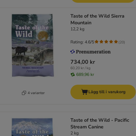
Taste of the Wild Sierra
Mountain
12,2 kg
Rating: 4.6/5
(
20
)
734,00 kr
60,20 kr / kg
689,96 kr
Lägg till i varukorg
4 varianter
Taste of the Wild - Pacific
Stream Canine
2 kg