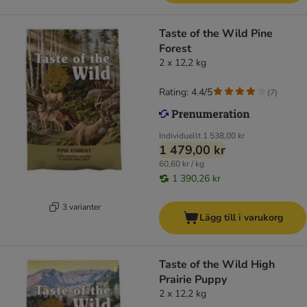
Taste of the Wild Pine
Forest
2 x 12,2 kg
Rating: 4.4/5
(
7
)
Individuellt
1 538,00 kr
1 479,00 kr
60,60 kr / kg
1 390,26 kr
3 varianter
Lägg till i varukorg
Taste of the Wild High
Prairie Puppy
2 x 12,2 kg