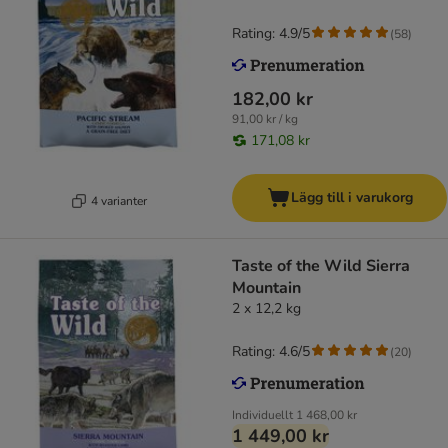
Rating: 4.9/5
(
58
)
182,00 kr
91,00 kr / kg
171,08 kr
Lägg till i varukorg
4 varianter
Taste of the Wild Sierra
Mountain
2 x 12,2 kg
Rating: 4.6/5
(
20
)
Individuellt
1 468,00 kr
1 449,00 kr