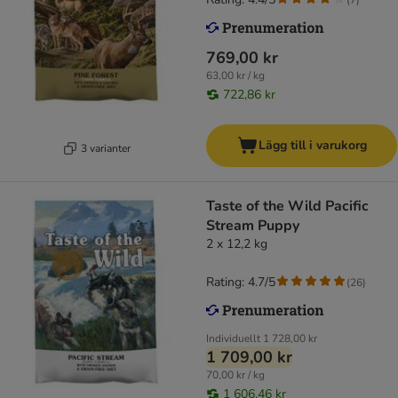
769,00 kr
63,00 kr / kg
722,86 kr
Lägg till i varukorg
3 varianter
Taste of the Wild Pacific
Stream Puppy
2 x 12,2 kg
Rating: 4.7/5
(
26
)
Individuellt
1 728,00 kr
1 709,00 kr
70,00 kr / kg
1 606,46 kr