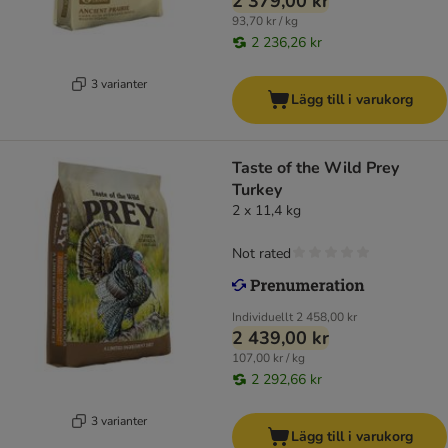
2 379,00 kr
93,70 kr / kg
2 236,26 kr
3 varianter
Lägg till i varukorg
Taste of the Wild Prey
Turkey
2 x 11,4 kg
Not rated
Individuellt
2 458,00 kr
2 439,00 kr
107,00 kr / kg
2 292,66 kr
3 varianter
Lägg till i varukorg