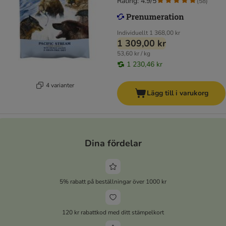
Rating: 4.9/5
(
58
)
Individuellt
1 368,00 kr
1 309,00 kr
53,60 kr / kg
1 230,46 kr
4 varianter
Lägg till i varukorg
Dina fördelar
5% rabatt på beställningar över 1000 kr
120 kr rabattkod med ditt stämpelkort