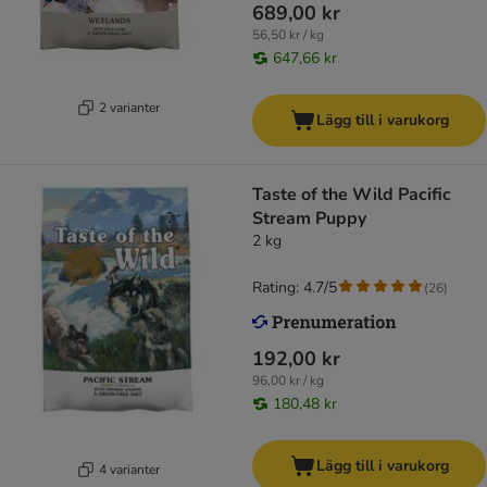
689,00 kr
56,50 kr / kg
647,66 kr
2 varianter
Lägg till i varukorg
Taste of the Wild Pacific
Stream Puppy
2 kg
Rating: 4.7/5
(
26
)
192,00 kr
96,00 kr / kg
180,48 kr
Lägg till i varukorg
4 varianter