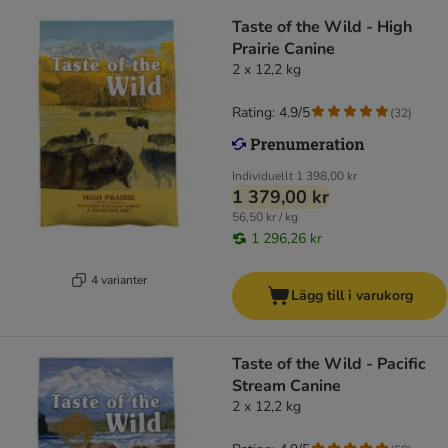
Taste of the Wild - High
Prairie Canine
2 x 12,2 kg
Rating: 4.9/5
(
32
)
Individuellt
1 398,00 kr
1 379,00 kr
56,50 kr / kg
1 296,26 kr
4 varianter
Lägg till i varukorg
Taste of the Wild - Pacific
Stream Canine
2 x 12,2 kg