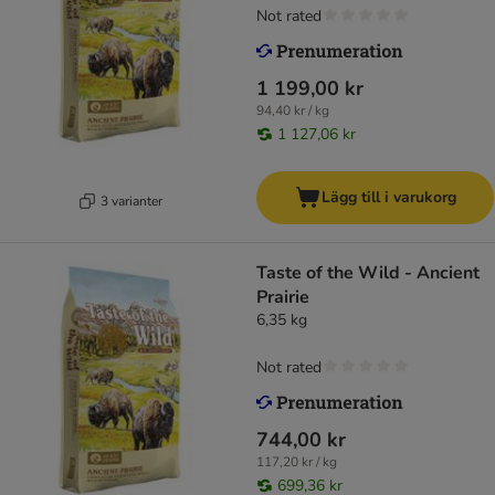
Not rated
1 199,00 kr
94,40 kr / kg
1 127,06 kr
Lägg till i varukorg
3 varianter
Taste of the Wild - Ancient
Prairie
6,35 kg
Not rated
744,00 kr
117,20 kr / kg
699,36 kr