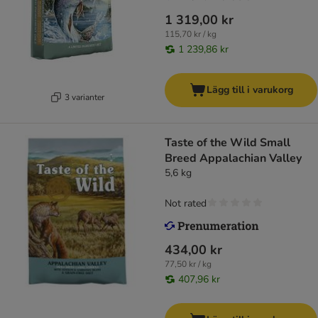
1 319,00 kr
115,70 kr / kg
1 239,86 kr
Lägg till i varukorg
3 varianter
Taste of the Wild Small
Breed Appalachian Valley
5,6 kg
Not rated
434,00 kr
77,50 kr / kg
407,96 kr