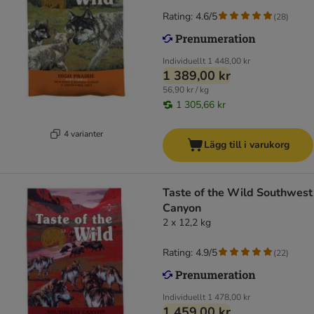
Rating: 4.6/5
(
28
)
Individuellt
1 448,00 kr
1 389,00 kr
56,90 kr / kg
1 305,66 kr
4 varianter
Lägg till i varukorg
Taste of the Wild Southwest
Canyon
2 x 12,2 kg
Rating: 4.9/5
(
22
)
Individuellt
1 478,00 kr
1 459,00 kr