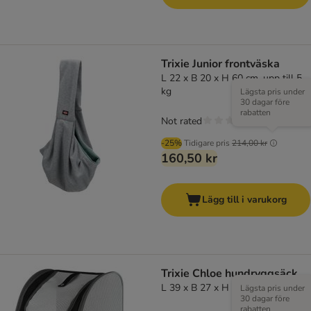
Trixie Junior frontväska
L 22 x B 20 x H 60 cm, upp till 5
kg
Lägsta pris under
30 dagar före
rabatten
Not rated
-25%
Tidigare pris
214,00 kr
160,50 kr
Lägg till i varukorg
Trixie Chloe hundryggsäck
L 39 x B 27 x H 43 cm
Lägsta pris under
30 dagar före
rabatten