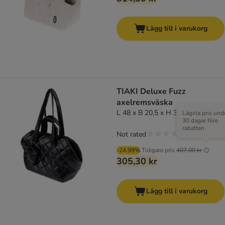
Lägg till i varukorg
TIAKI Deluxe Fuzz
axelremsväska
L 48 x B 20,5 x H 31cm
Lägsta pris und
30 dagar före
rabatten
Not rated
-24.99%
Tidigare pris
407,00 kr
305,30 kr
Lägg till i varukorg