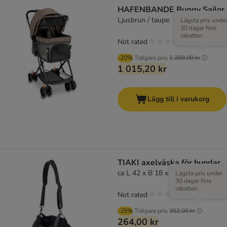
HAFENBANDE Buggy Sailor
Ljusbrun / taupe
Lägsta pris unde
30 dagar före
rabatten
Not rated
-20%
Tidigare pris
1 269,00 kr
1 015,20 kr
Lägg till i varukorg
TIAKI axelväska för hundar
ca L 42 x B 18 x H 25 cm
Lägsta pris under
30 dagar före
rabatten
Not rated
-25%
Tidigare pris
352,00 kr
264,00 kr