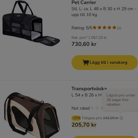
Pet Carrier
Stl. L: ca. L 48 x B 30 x H 29 cm –
upp till 10 kg
Rating: 5/5
(
1
)
Rek. pris*
1 067,20 kr
730,60 kr
Lägg till i varukorg
Transportväska
L 54 x B 26 x H 30 cm
Lägsta pris under
30 dagar före
rabatten
Not rated
-15%
Tidigare pris
242,00 kr
205,70 kr