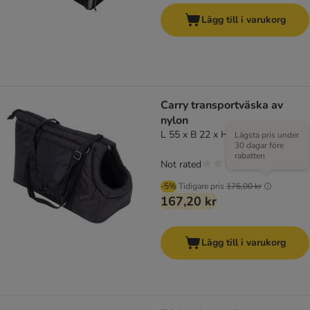
Lägg till i varukorg
Carry transportväska av
nylon
L 55 x B 22 x H 28 cm
Lägsta pris under
30 dagar före
rabatten
Not rated
-5%
Tidigare pris
176,00 kr
167,20 kr
Lägg till i varukorg