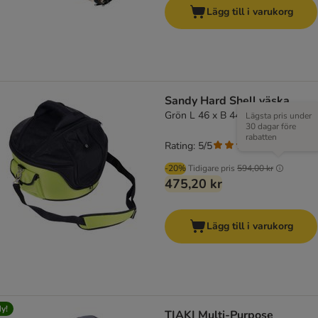
Lägg till i varukorg
Sandy Hard Shell väska
Grön L 46 x B 44 x H 35 cm
Lägsta pris under
30 dagar före
rabatten
Rating: 5/5
(
2
)
-20%
Tidigare pris
594,00 kr
475,20 kr
Lägg till i varukorg
y!
TIAKI Multi-Purpose