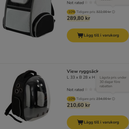
Not rated
-10%
Tidigare pris
322,00 kr
289,80 kr
Lägg till i varukorg
View ryggsäck
L 33 x B 28 x H 42 cm
Lägsta pris under
30 dagar före
rabatten
Not rated
-10%
Tidigare pris
234,00 kr
210,60 kr
Lägg till i varukorg