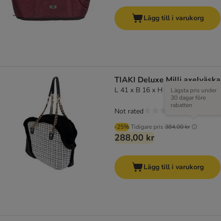
Lägg till i varukorg
TIAKI Deluxe Milli axelväska
L 41 x B 16 x H 29 cm
Lägsta pris under
30 dagar före
rabatten
Not rated
-25%
Tidigare pris
384,00 kr
288,00 kr
Lägg till i varukorg