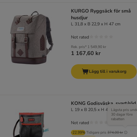
KURGO Ryggsäck för små
husdjur
L 31,8 x B 22,9 x H 47 cm
Not rated
Rek. pris*
1 549,90 kr
1 167,60 kr
Lägg till i varukorg
KONG Godisväska, svart/röd
L 19 x B 20,5 x H 4,5 cm
Lägsta pris und
30 dagar före
rabatten
Not rated
-22.99%
Tidigare pris
374,00 kr