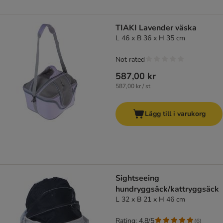
TIAKI Lavender väska
L 46 x B 36 x H 35 cm
Not rated
587,00 kr
587,00 kr / st
Lägg till i varukorg
Sightseeing
hundryggsäck/kattryggsäck
L 32 x B 21 x H 46 cm
Rating: 4.8/5
(
6
)