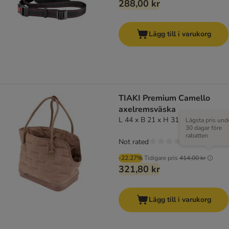
288,00 kr
Lägg till i varukorg
TIAKI Premium Camello
axelremsväska
L 44 x B 21 x H 31 cm
Lägsta pris und
30 dagar före
rabatten
Not rated
-22.27%
Tidigare pris
414,00 kr
321,80 kr
Lägg till i varukorg