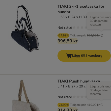
TIAKI 2-i-1 axelväska för
hundar
L 63 x B 24 x H 30 cm
Lägsta pris und
30 dagar före
rabatten
Not rated
-24.99%
Tidigare pris
529,00 kr
396,80 kr
Lägg till i varukorg
TIAKI Plush hundväska
L 41 x B 27 x 29 cm
Lägsta pris und
30 dagar före
rabatten
Not rated
-24.99%
Tidigare pris
419,00 kr
314,30 kr