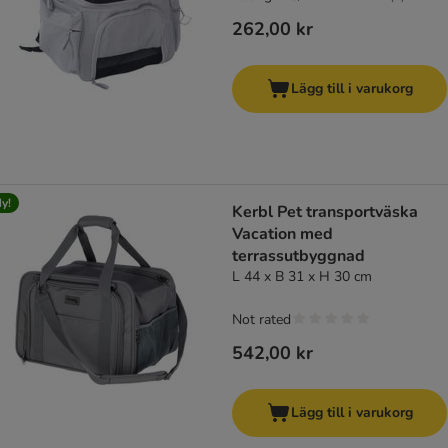
262,00 kr
Lägg till i varukorg
y!
Kerbl Pet transportväska
Vacation med
terrassutbyggnad
L 44 x B 31 x H 30 cm
Not rated
542,00 kr
Lägg till i varukorg