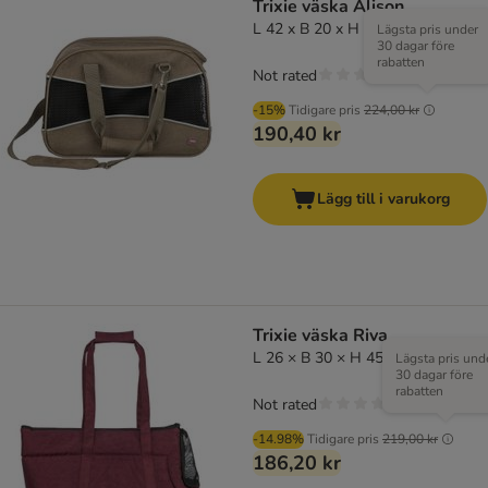
Trixie väska Alison
L 42 x B 20 x H 29 cm
Lägsta pris under
30 dagar före
rabatten
Not rated
-15%
Tidigare pris
224,00 kr
190,40 kr
Lägg till i varukorg
Trixie väska Riva
L 26 × B 30 × H 45 cm
Lägsta pris und
30 dagar före
rabatten
Not rated
-14.98%
Tidigare pris
219,00 kr
186,20 kr