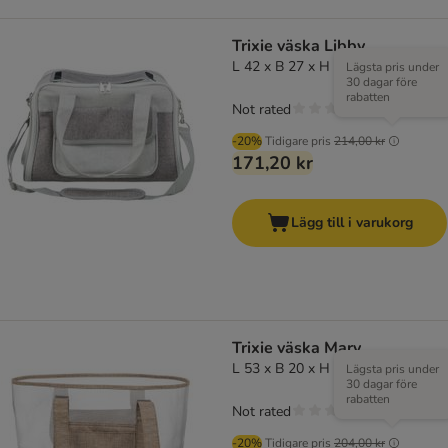
Trixie väska Libby
L 42 x B 27 x H 25 cm
Lägsta pris under
30 dagar före
rabatten
Not rated
-20%
Tidigare pris
214,00 kr
171,20 kr
Lägg till i varukorg
Trixie väska Mary
L 53 x B 20 x H 30 cm
Lägsta pris under
30 dagar före
rabatten
Not rated
-20%
Tidigare pris
204,00 kr