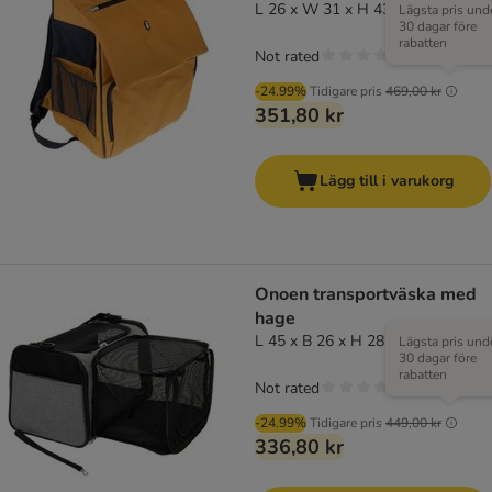
L 26 x W 31 x H 43 cm
Lägsta pris und
30 dagar före
rabatten
Not rated
-24.99%
Tidigare pris
469,00 kr
351,80 kr
Lägg till i varukorg
Onoen transportväska med
hage
L 45 x B 26 x H 28,5 cm - grå
Lägsta pris und
30 dagar före
rabatten
Not rated
-24.99%
Tidigare pris
449,00 kr
336,80 kr