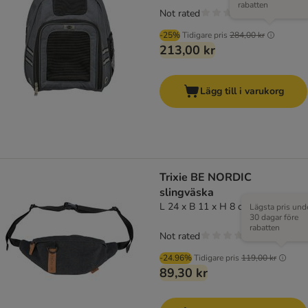
rabatten
Not rated
-25%
Tidigare pris
284,00 kr
213,00 kr
Lägg till i varukorg
Trixie BE NORDIC
slingväska
L 24 x B 11 x H 8 cm
Lägsta pris und
30 dagar före
rabatten
Not rated
-24.96%
Tidigare pris
119,00 kr
89,30 kr