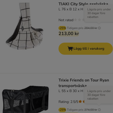
TIAKI City Style axelväska
L 76 x B 12 x H 38 cm
Lägsta pris under
30 dagar före
rabatten
Not rated
-25%
Tidigare pris
284,00 kr
213,00 kr
Lägg till i varukorg
Trixie Friends on Tour Ryan
transportväska
L 55 x B 30 x H 30 cm
Lägsta pris under
30 dagar före
rabatten
Rating: 2.5/5
(
2
)
-25%
Tidigare pris
274,00 kr