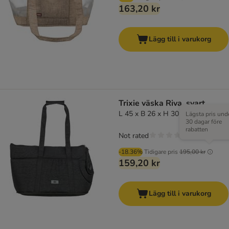
163,20 kr
Lägg till i varukorg
Trixie väska Riva, svart
L 45 x B 26 x H 30 cm
Lägsta pris und
30 dagar före
rabatten
Not rated
-18.36%
Tidigare pris
195,00 kr
159,20 kr
Lägg till i varukorg