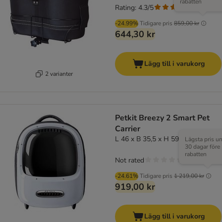
rabatten
Rating: 4.3/5
(
12
)
-24.99%
Tidigare pris
859,00 kr
644,30 kr
Lägg till i varukorg
2 varianter
Petkit Breezy 2 Smart Pet
Carrier
L 46 x B 35,5 x H 59 cm
Lägsta pris u
30 dagar före
rabatten
Not rated
-24.61%
Tidigare pris
1 219,00 kr
919,00 kr
Lägg till i varukorg