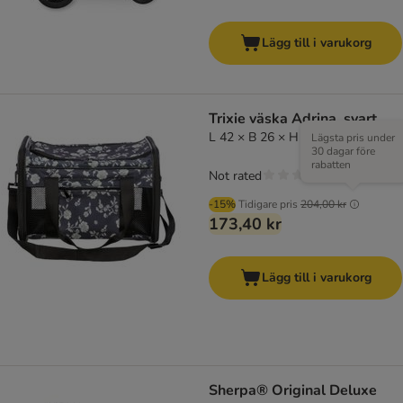
Lägg till i varukorg
Trixie väska Adrina, svart
L 42 × B 26 × H 27 cm
Lägsta pris under
30 dagar före
rabatten
Not rated
-15%
Tidigare pris
204,00 kr
173,40 kr
Lägg till i varukorg
Sherpa® Original Deluxe