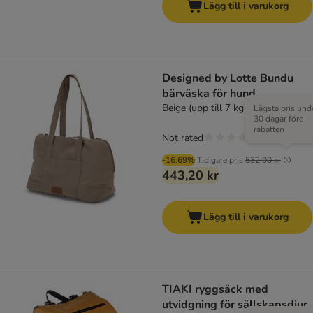
Lägg till i varukorg
Designed by Lotte Bundu
bärväska för hund
Beige (upp till 7 kg)
Lägsta pris und
30 dagar före
rabatten
Not rated
-16.69%
Tidigare pris
532,00 kr
443,20 kr
Lägg till i varukorg
TIAKI ryggsäck med
utvidgning för sällskapsdjur