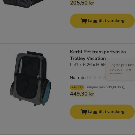
205,50 kr
Lägg till i varukorg
Kerbl Pet transportväska
Trolley Vacation
L 41 x B 26 x H 55 cm
Lägsta pris und
30 dagar före
rabatten
Not rated
-24.99%
Tidigare pris
599,00 kr
449,30 kr
Lägg till i varukorg