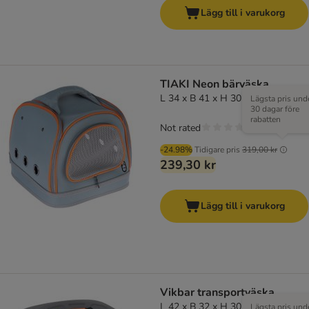
Lägg till i varukorg
TIAKI Neon bärväska
L 34 x B 41 x H 30 cm
Lägsta pris und
30 dagar före
rabatten
Not rated
-24.98%
Tidigare pris
319,00 kr
239,30 kr
Lägg till i varukorg
Vikbar transportväska
L 42 x B 32 x H 30 cm
Lägsta pris und