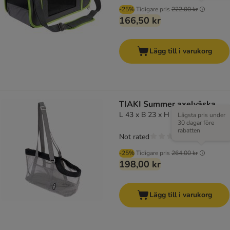
-25%
Tidigare pris
222,00 kr
166,50 kr
Lägg till i varukorg
TIAKI Summer axelväska
L 43 x B 23 x H 25 cm
Lägsta pris under
30 dagar före
rabatten
Not rated
-25%
Tidigare pris
264,00 kr
198,00 kr
Lägg till i varukorg