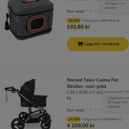
30 dagar före
rabatten
Not rated
-24.98%
Tidigare pris
257,00 kr
192,80 kr
Lägg till i varukorg
Nomad Tales Calma Pet
Stroller, rosé-gold
L 82 x B 65 x H 102 cm/upp till 15
kg
Lägsta pris u
30 dagar före
rabatten
Not rated
-24.56%
Tidigare pris
5 579,00 kr
4 209,00 kr