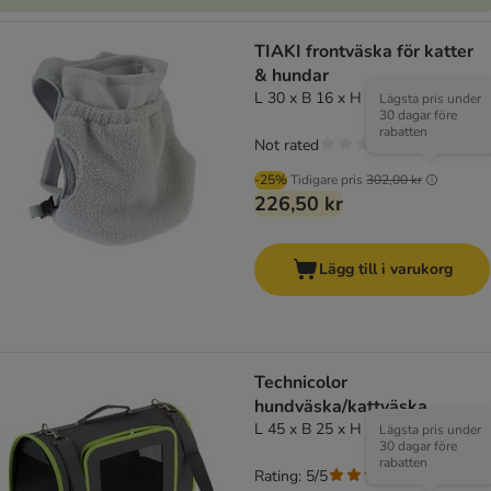
TIAKI frontväska för katter
& hundar
L 30 x B 16 x H 30 cm
Lägsta pris under
30 dagar före
rabatten
Not rated
-25%
Tidigare pris
302,00 kr
226,50 kr
Lägg till i varukorg
Technicolor
hundväska/kattväska
L 45 x B 25 x H 28 cm
Lägsta pris under
30 dagar före
rabatten
Rating: 5/5
(
1
)