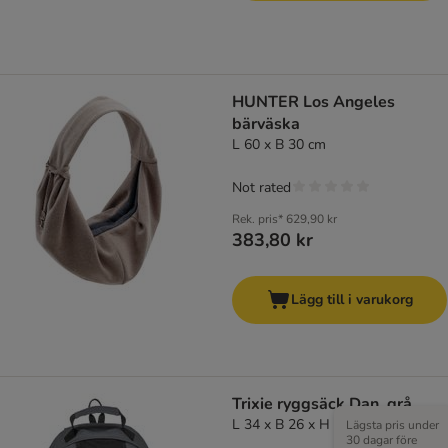
HUNTER Los Angeles
bärväska
L 60 x B 30 cm
Not rated
Rek. pris*
629,90 kr
383,80 kr
Lägg till i varukorg
Trixie ryggsäck Dan, grå
L 34 x B 26 x H 44 cm
Lägsta pris under
30 dagar före