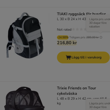
TIAKI ryggsäck för husdjur
L 30 x B 24 x H 43 cm
Lägsta pris und
30 dagar före
rabatten
Not rated
-24.98%
Tidigare pris
289,00 kr
216,80 kr
Lägg till i varukorg
Trixie Friends on Tour
cykelväska
L 48 x B 29 x H 42 cm, upp till 6
kg
Lägsta pris und
30 dagar före