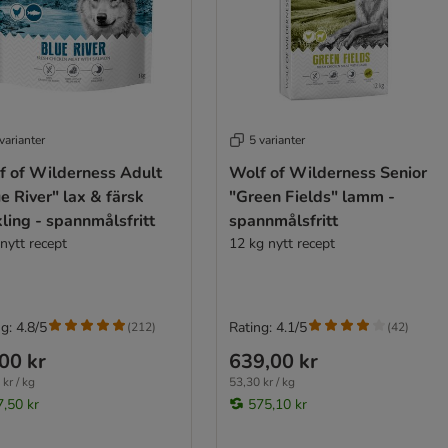
varianter
5 varianter
f of Wilderness Adult
Wolf of Wilderness Senior
e River" lax & färsk
"Green Fields" lamm -
ling - spannmålsfritt
spannmålsfritt
nytt recept
12 kg nytt recept
g: 4.8/5
Rating: 4.1/5
(
212
)
(
42
)
00 kr
639,00 kr
kr / kg
53,30 kr / kg
7,50 kr
575,10 kr