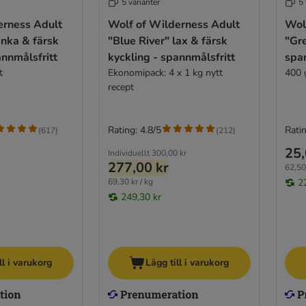
5 varianter
5 
erness Adult
Wolf of Wilderness Adult
Wol
anka & färsk
"Blue River" lax & färsk
"Gr
annmålsfritt
kyckling - spannmålsfritt
spa
t
Ekonomipack: 4 x 1 kg nytt
400 
recept
Rating: 4.8/5
Ratin
(
617
)
(
212
)
25,
Individuellt
300,00 kr
277,00 kr
62,50 
69,30 kr / kg
2
249,30 kr
ll i varukorg
Lägg till i varukorg