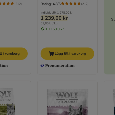
Rating: 4.8/5
(
212
)
(
212
)
Individuellt
1 278,00 kr
1 239,00 kr
Sp
51,60 kr / kg
1 115,10 kr
ll i varukorg
Lägg till i varukorg