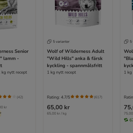
5 varianter
5 
erness Senior
Wolf of Wilderness Adult
Wol
s" lamm -
"Wild Hills" anka & färsk
"Blu
t
kyckling - spannmålsfritt
kyck
 kg nytt recept
1 kg nytt recept
1 kg 
Rating: 4.7/5
Ratin
(
42
)
(
617
)
65,00 kr
75,
00 kr
r
65,00 kr / kg
75,00 
6