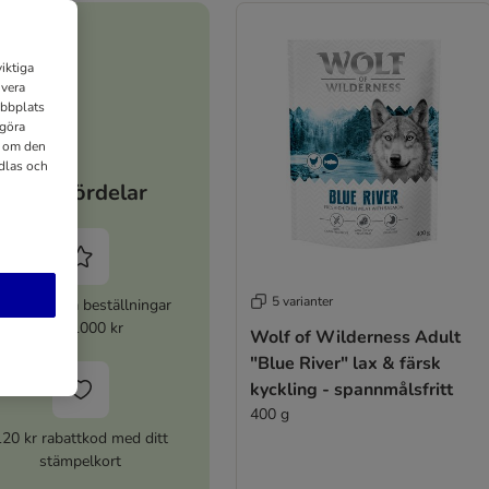
iktiga
ivera
ebbplats
 göra
n om den
dlas och
Dina fördelar
5 varianter
% rabatt på beställningar
över 1000 kr
Wolf of Wilderness Adult
"Blue River" lax & färsk
kyckling - spannmålsfritt
400 g
120 kr rabattkod med ditt
stämpelkort