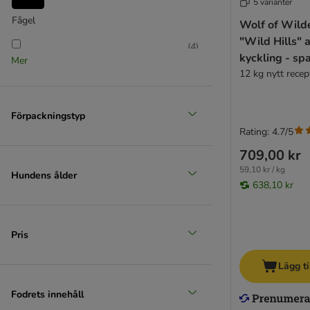
5 varianter
PURINA Friskies
Fågel
PURINA ONE
Wolf of Wild
PURINA PRO PLAN
"Wild Hills" 
(
4
)
PURINA PRO PLAN Veterinary Diets
kyckling - sp
Mer
Purizon
12 kg nytt recep
RINTI
Getkött
Rocco
Förpackningstyp
Rocco Diet Care
(
6
)
Rating: 4.7/5
Rosie's Farm
709,00 kr
Royal Canin Breed
59,10 kr / kg
Hundens ålder
Gris
Royal Canin Care Nutrition
638,10 kr
Royal Canin Club / Selection
Royal Canin Size
Royal Canin Veterinary
Pris
Royal Canin Vet Care Nutrition
Schesir
Lägg ti
Simpsons Premium
Fodrets innehåll
SPECIFIC Veterinary Diet