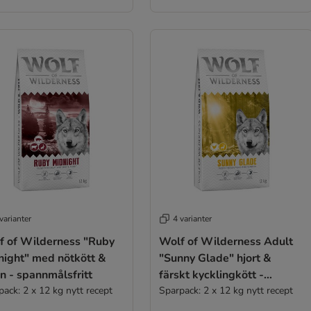
varianter
4 varianter
f of Wilderness "Ruby
Wolf of Wilderness Adult
night" med nötkött &
"Sunny Glade" hjort &
n - spannmålsfritt
färskt kycklingkött -
pack: 2 x 12 kg nytt recept
spannmålsfritt
Sparpack: 2 x 12 kg nytt recept