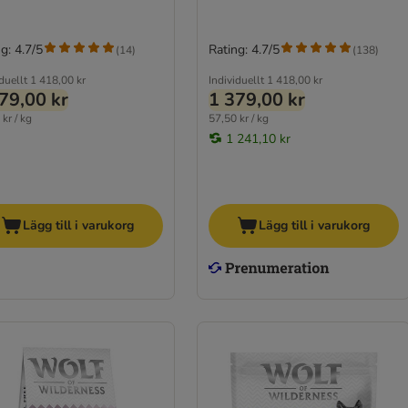
g: 4.7/5
Rating: 4.7/5
(
14
)
(
138
)
duellt
1 418,00 kr
Individuellt
1 418,00 kr
79,00 kr
1 379,00 kr
kr / kg
57,50 kr / kg
1 241,10 kr
Lägg till i varukorg
Lägg till i varukorg