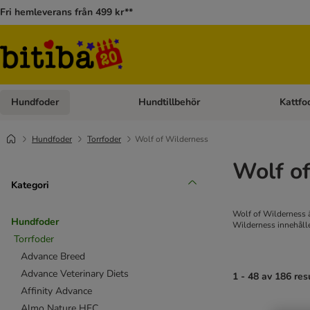
Fri hemleverans från 499 kr**
Hundfoder
Hundtillbehör
Kattfo
Open category menu: Hundfoder
Open cat
Hundfoder
Torrfoder
Wolf of Wilderness
Wolf o
Kategori
Wolf of Wilderness ä
Hundfoder
Wilderness innehålle
Torrfoder
Advance Breed
Advance Veterinary Diets
1 - 48 av 186 res
Affinity Advance
Almo Nature HFC