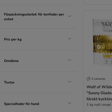
Taste of the Wild
Tropidog
Förpackningsstorlek för torrfoder per
Trovet
enhet
Ultima
Virbac Veterinary HPM
Virbac Veterinary HPM dietfoder
Pris per kg
Wolf of Wilderness
Wiejska Zagroda
Yarrah Ekologiskt
ZIWI® Peak
Omdöme
Valpfoder
Ekologiskt torrfoder
Vegetariskt hundfoder
4 varianter
Textur
Dubbelpack
Wolf of Wild
"Sunny Glade"
färskt kycklin
Specialfoder för hund
spannmålsfrit
1 kg nytt recept