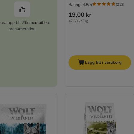
Rating: 4.8/5
(
212
)
19,00 kr
47,50 kr / kg
ara upp till 7% med bitiba
prenumeration
Lägg till i varukorg