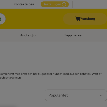
Kontakta oss
Beställ igen
Varukorg
Andra djur
Toppmärken
attillbehör
Open category menu: Veterinärfoder
Open category menu: Andra dj
t kombinerat med örter och bär tillgodoser hunden med allt den behöver. Wolf of
g- och smakämnen!
Populäritet