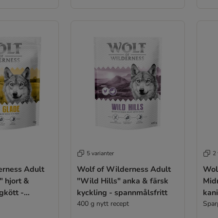
5 varianter
2 
erness Adult
Wolf of Wilderness Adult
Wol
 hjort &
"Wild Hills" anka & färsk
Mid
gkött -
kyckling - spannmålsfritt
kani
t
400 g nytt recept
Spar