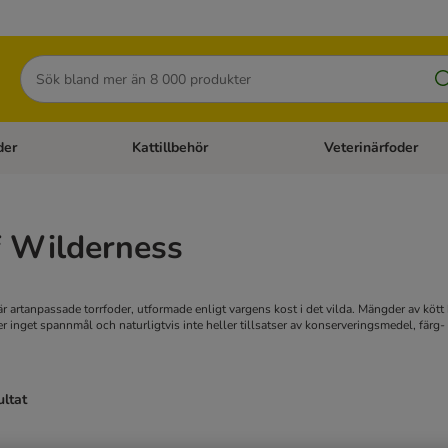
Sök
der
Kattillbehör
Veterinärfoder
egory menu: Hundtillbehör
Open category menu: Kattfoder
Open category menu: K
f Wilderness
r artanpassade torrfoder, utformade enligt vargens kost i det vilda. Mängder av köt
r inget spannmål och naturligtvis inte heller tillsatser av konserveringsmedel, fär
ultat