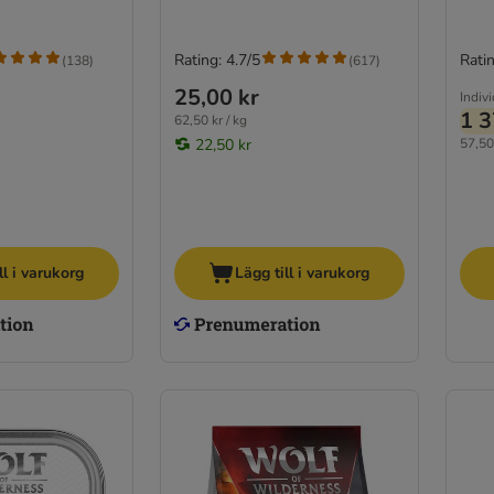
Rating: 4.7/5
Ratin
(
138
)
(
617
)
25,00 kr
Indivi
1 3
62,50 kr / kg
22,50 kr
57,50 
ll i varukorg
Lägg till i varukorg