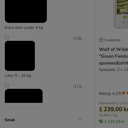
Golden Eagle - Nyhet!
GranataPet
Green Petfood
Greenwoods
Extra liten under 4 kg
Happy Dog NaturCroq
Happy Dog Supreme
(
108
)
5 varianter
Hill's Prescription Diet
Wolf of Wild
Hill's Science Plan
"Green Field
IAMS
spannmålsfrit
James Wellbeloved
Sparpack: 2 x 12
Josera
Liten 5 - 10 kg
JULIUS K-9
Libra
(
113
)
Lukullus
Rating: 4.1/5
Lukullus A Casa
Individuellt
1 278,
Lupo Natural
1 239,00 k
Lupo Sensitiv (Luposan)
51,60 kr / kg
Smak
1 115,10 kr
MAC's