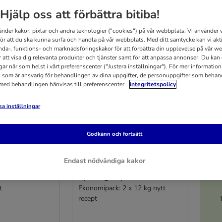
Hjälp oss att förbättra bitiba!
änder kakor, pixlar och andra teknologier ("cookies") på vår webbplats. Vi använder v
för att du ska kunna surfa och handla på vår webbplats. Med ditt samtycke kan vi akt
nda-, funktions- och marknadsföringskakor för att förbättra din upplevelse på vår w
r att visa dig relevanta produkter och tjänster samt för att anpassa annonser. Du kan
gar när som helst i vårt preferenscenter ("Justera inställningar"). För mer informatio
 som är ansvarig för behandlingen av dina uppgifter, de personuppgifter som behan
 med behandlingen hänvisas till preferenscenter.
integritetspolicy
a inställningar
Godkänn och fortsätt
5 varianter
5
erness Adult
Wolf of Wilderness Adult
Endast nödvändiga kakor
lax & färsk
"Blue River" lax & färsk
annmålsfritt
kyckling - spannmålsfritt
t
Ekonomipack: 2 x 12 kg nytt
recept