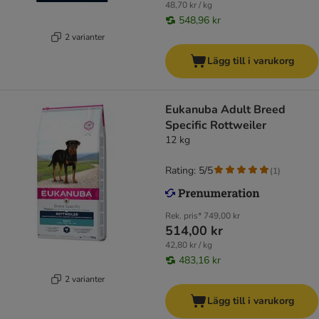
48,70 kr / kg
548,96 kr
2 varianter
Lägg till i varukorg
Eukanuba Adult Breed
Specific Rottweiler
12 kg
Rating: 5/5
(
1
)
Rek. pris*
749,00 kr
514,00 kr
42,80 kr / kg
483,16 kr
2 varianter
Lägg till i varukorg