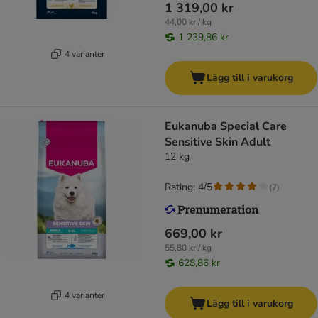
1 319,00 kr
44,00 kr / kg
1 239,86 kr
4 varianter
Lägg till i varukorg
Eukanuba Special Care
Sensitive Skin Adult
12 kg
Rating: 4/5
(
7
)
669,00 kr
55,80 kr / kg
628,86 kr
4 varianter
Lägg till i varukorg