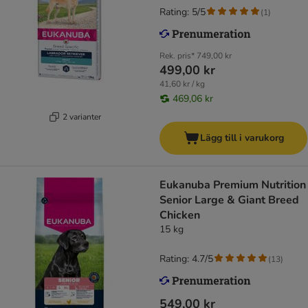
Rating: 5/5
(
1
)
Rek. pris*
749,00 kr
499,00 kr
41,60 kr / kg
469,06 kr
2 varianter
Lägg till i varukorg
Eukanuba Premium Nutrition
Senior Large & Giant Breed
Chicken
15 kg
Rating: 4.7/5
(
13
)
549,00 kr