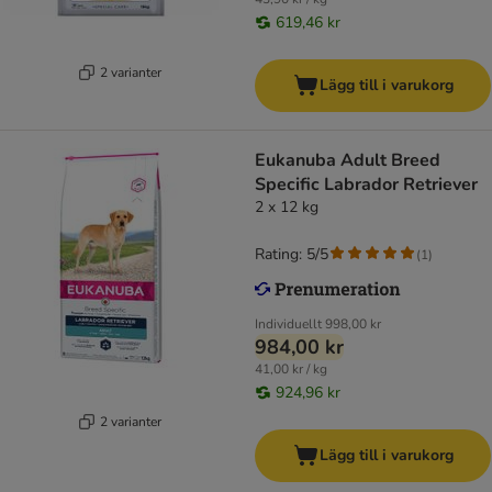
619,46 kr
2 varianter
Lägg till i varukorg
Eukanuba Adult Breed
Specific Labrador Retriever
2 x 12 kg
Rating: 5/5
(
1
)
Individuellt
998,00 kr
984,00 kr
41,00 kr / kg
924,96 kr
2 varianter
Lägg till i varukorg