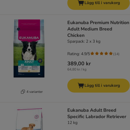
Lägg till i varukorg
Eukanuba Premium Nutrition
Adult Medium Breed
Chicken
Sparpack: 2 x 3 kg
Rating: 4.9/5
(
14
)
389,00 kr
64,80 kr / kg
Lägg till i varukorg
4 varianter
Eukanuba Adult Breed
Specific Labrador Retriever
12 kg