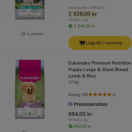
Individuellt
1 448,00 kr
1 329,00 kr
55,40 kr / kg
1 249,26 kr
4 varianter
Lägg till i varukorg
Eukanuba Premium Nutrition
Puppy Large & Giant Breed
Lamb & Rice
12 kg
Rating: 5/5
(
3
)
684,00 kr
57,00 kr / kg
642,96 kr