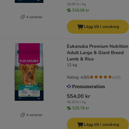
36,60 kr / kg
516,06 kr
4 varianter
Lägg till i varukorg
Eukanuba Premium Nutrition
Adult Large & Giant Breed
Lamb & Rice
12 kg
Rating: 4.8/5
(
107
)
554,00 kr
46,20 kr / kg
520,76 kr
4 varianter
Lägg till i varukorg