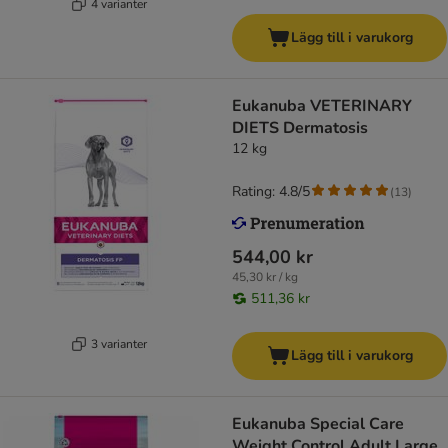
4 varianter
Lägg till i varukorg
Eukanuba VETERINARY
DIETS Dermatosis
12 kg
Rating: 4.8/5
(
13
)
544,00 kr
45,30 kr / kg
511,36 kr
3 varianter
Lägg till i varukorg
Eukanuba Special Care
Weight Control Adult Large