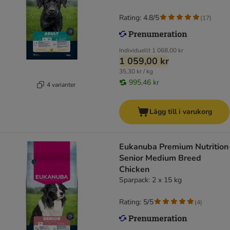
Rating: 4.8/5
(
17
)
Individuellt
1 068,00 kr
1 059,00 kr
35,30 kr / kg
995,46 kr
4 varianter
Lägg till i varukorg
Eukanuba Premium Nutrition
Senior Medium Breed
Chicken
Sparpack: 2 x 15 kg
Rating: 5/5
(
4
)