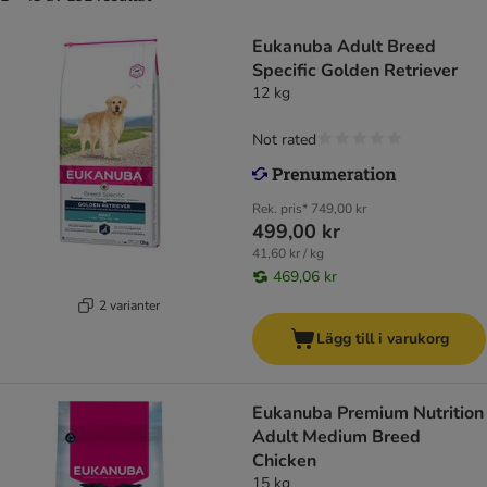
Eukanuba Adult Breed
Specific Golden Retriever
12 kg
Not rated
Rek. pris*
749,00 kr
499,00 kr
41,60 kr / kg
469,06 kr
2 varianter
Lägg till i varukorg
Eukanuba Premium Nutrition
Adult Medium Breed
Chicken
15 kg