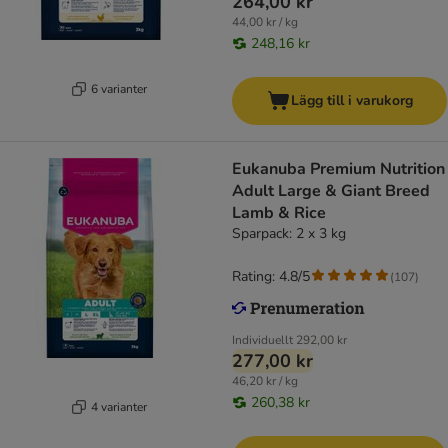
264,00 kr
44,00 kr / kg
248,16 kr
6 varianter
Lägg till i varukorg
Eukanuba Premium Nutrition
Adult Large & Giant Breed
Lamb & Rice
Sparpack: 2 x 3 kg
Rating: 4.8/5
(
107
)
Individuellt
292,00 kr
277,00 kr
46,20 kr / kg
260,38 kr
4 varianter