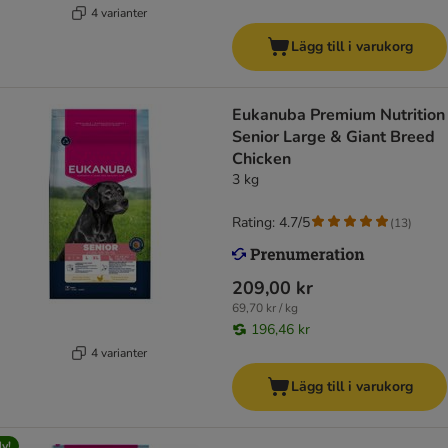
4 varianter
Lägg till i varukorg
Eukanuba Premium Nutrition
Senior Large & Giant Breed
Chicken
3 kg
Rating: 4.7/5
(
13
)
209,00 kr
69,70 kr / kg
196,46 kr
4 varianter
Lägg till i varukorg
y!