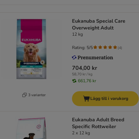
Eukanuba Special Care
Overweight Adult
12 kg
Rating: 5/5
(
4
)
704,00 kr
58,70 kr / kg
661,76 kr
3 varianter
Lägg till i varukorg
Eukanuba Adult Breed
Specific Rottweiler
2 x 12 kg