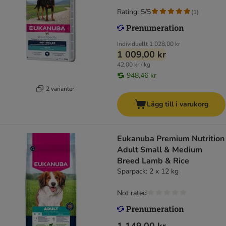
Rating: 5/5
(
1
)
Individuellt
1 028,00 kr
1 009,00 kr
42,00 kr / kg
948,46 kr
2 varianter
Lägg till i varukorg
Eukanuba Premium Nutrition
Adult Small & Medium
Breed Lamb & Rice
Sparpack: 2 x 12 kg
Not rated