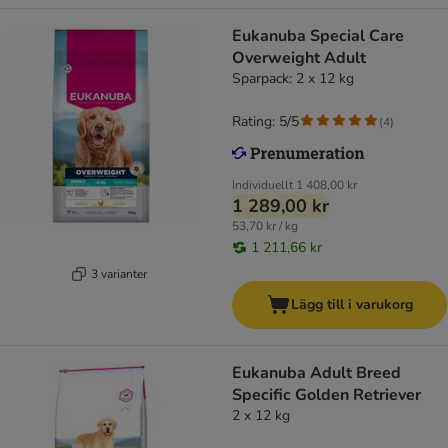
Eukanuba Special Care
Overweight Adult
Sparpack: 2 x 12 kg
Rating: 5/5
(
4
)
Individuellt
1 408,00 kr
1 289,00 kr
53,70 kr / kg
1 211,66 kr
3 varianter
Lägg till i varukorg
Eukanuba Adult Breed
Specific Golden Retriever
2 x 12 kg