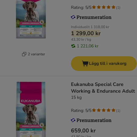
Rating: 5/5
(
1
)
Individuellt
1 318,00 kr
1 299,00 kr
43,30 kr / kg
1 221,06 kr
2 varianter
Lägg till i varukorg
Eukanuba Special Care
Working & Endurance Adult
15 kg
Rating: 5/5
(
1
)
659,00 kr
43,90 kr / kg