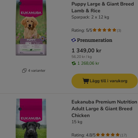
Puppy Large & Giant Breed
Lamb & Rice
Sparpack: 2 x 12 kg
Rating: 5/5
(
3
)
1 349,00 kr
56,20 kr / kg
1 268,06 kr
4 varianter
Lägg till i varukorg
Eukanuba Premium Nutrition
Adult Large & Giant Breed
Chicken
15 kg
Rating: 4.8/5
(
17
)