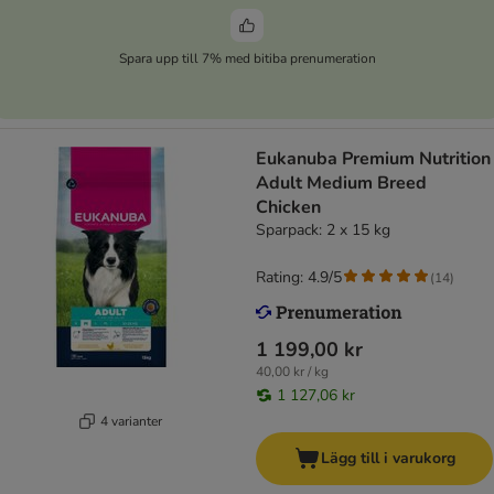
Spara upp till 7% med bitiba prenumeration
Eukanuba Premium Nutrition
Adult Medium Breed
Chicken
Sparpack: 2 x 15 kg
Rating: 4.9/5
(
14
)
1 199,00 kr
40,00 kr / kg
1 127,06 kr
4 varianter
Lägg till i varukorg