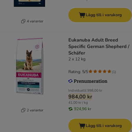
Lägg till i varukorg
4 varianter
Eukanuba Adult Breed
Specific German Shepherd /
Schäfer
2 x 12 kg
Rating: 5/5
(
1
)
Individuellt
998,00 kr
984,00 kr
41,00 kr / kg
924,96 kr
2 varianter
Lägg till i varukorg