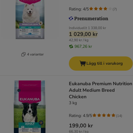
Rating: 4/5
(
7
)
Individuellt
1 338,00 kr
1 029,00 kr
42,90 kr / kg
967,26 kr
4 varianter
Lägg till i varukorg
Eukanuba Premium Nutrition
Adult Medium Breed
Chicken
3 kg
Rating: 4.9/5
(
14
)
199,00 kr
66,30 kr / kg