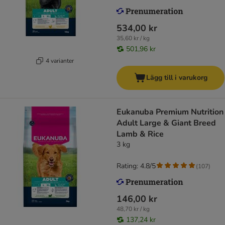
534,00 kr
35,60 kr / kg
501,96 kr
4 varianter
Lägg till i varukorg
Eukanuba Premium Nutrition
Adult Large & Giant Breed
Lamb & Rice
3 kg
Rating: 4.8/5
(
107
)
146,00 kr
48,70 kr / kg
137,24 kr