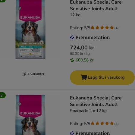
Eukanuba Special Care
Sensitive Joints Adult
12 kg
Rating: 5/5
(
4
)
724,00 kr
60,30 kr / kg
680,56 kr
4 varianter
Lägg till i varukorg
y!
Eukanuba Special Care
Sensitive Joints Adult
Sparpack: 2 x 12 kg
Rating: 5/5
(
4
)