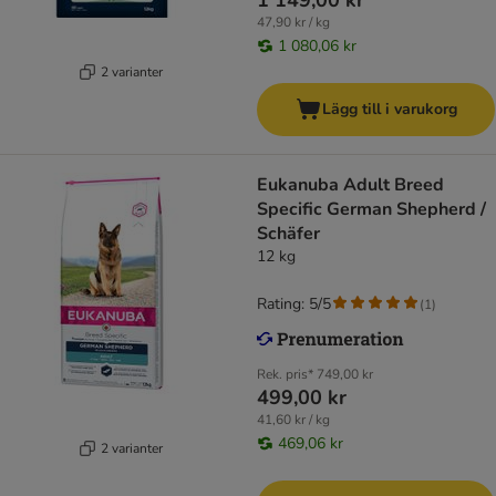
1 149,00 kr
47,90 kr / kg
1 080,06 kr
2 varianter
Lägg till i varukorg
Eukanuba Adult Breed
Specific German Shepherd /
Schäfer
12 kg
Rating: 5/5
(
1
)
Rek. pris*
749,00 kr
499,00 kr
41,60 kr / kg
469,06 kr
2 varianter