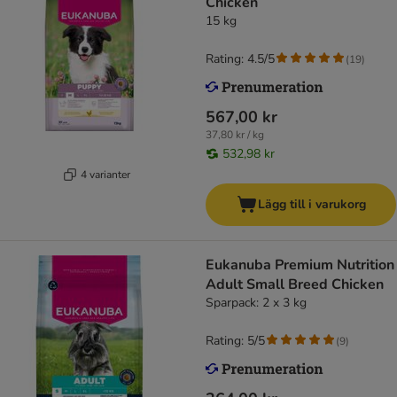
Chicken
15 kg
Rating: 4.5/5
(
19
)
567,00 kr
37,80 kr / kg
532,98 kr
4 varianter
Lägg till i varukorg
Eukanuba Premium Nutrition
Adult Small Breed Chicken
Sparpack: 2 x 3 kg
Rating: 5/5
(
9
)