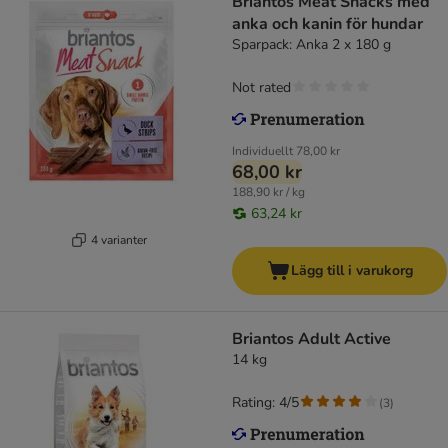
Briantos Meat Snacks med
anka och kanin för hundar
Sparpack: Anka 2 x 180 g
Not rated
Individuellt
78,00 kr
68,00 kr
188,90 kr / kg
63,24 kr
4 varianter
Lägg till i varukorg
Briantos Adult Active
14 kg
Rating: 4/5
(
3
)