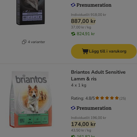
Individuellt
918,00 kr
887,00 kr
37,00 kr / kg
824,91 kr
4 varianter
Lägg till i varukorg
Briantos Adult Sensitive
Lamm & ris
4 x 1 kg
Rating: 4.8/5
(
25
)
Individuellt
196,00 kr
174,00 kr
43,50 kr / kg
161,82 kr