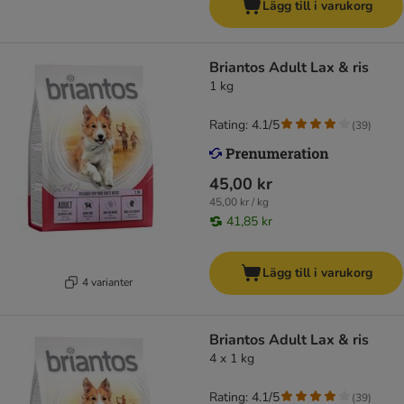
Lägg till i varukorg
Briantos Adult Lax & ris
1 kg
Rating: 4.1/5
(
39
)
45,00 kr
45,00 kr / kg
41,85 kr
Lägg till i varukorg
4 varianter
Briantos Adult Lax & ris
4 x 1 kg
Rating: 4.1/5
(
39
)