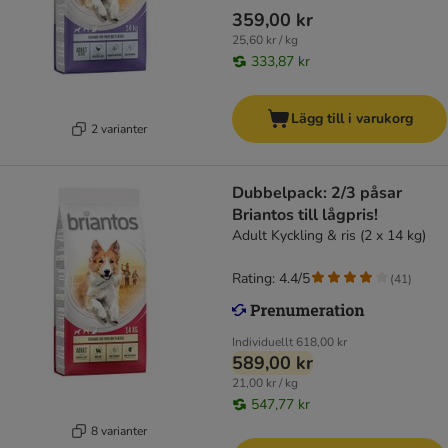
359,00 kr
25,60 kr / kg
333,87 kr
Lägg till i varukorg
2 varianter
Dubbelpack: 2/3 påsar
Briantos till lågpris!
Adult Kyckling & ris (2 x 14 kg)
Rating: 4.4/5
(
41
)
Individuellt
618,00 kr
589,00 kr
21,00 kr / kg
547,77 kr
8 varianter