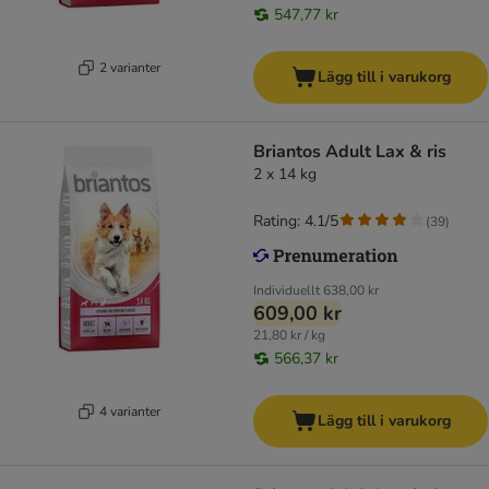
547,77 kr
2 varianter
Lägg till i varukorg
Briantos Adult Lax & ris
2 x 14 kg
Rating: 4.1/5
(
39
)
Individuellt
638,00 kr
609,00 kr
21,80 kr / kg
566,37 kr
4 varianter
Lägg till i varukorg