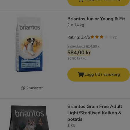
Briantos Junior Young & Fit
2 x 14 kg
Rating: 3.4/5
(
5
)
Individuellt
614,00 kr
584,00 kr
20,90 kr / kg
Lägg till i varukorg
2 varianter
Briantos Grain Free Adult
Light/Sterilised Kalkon &
potatis
1 kg