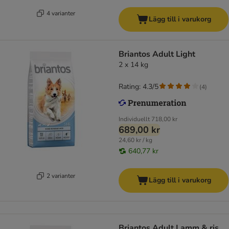
4 varianter
Lägg till i varukorg
Briantos Adult Light
2 x 14 kg
Rating: 4.3/5
(
4
)
Individuellt
718,00 kr
689,00 kr
24,60 kr / kg
640,77 kr
2 varianter
Lägg till i varukorg
Briantos Adult Lamm & ris