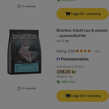
4 varianter
Lägg till i varukorg
Briantos Adult Lax & potatis
- spannmålsfritt
4 x 1 kg
Rating: 3.9/5
(
61
)
Individuellt
220,00 kr
198,00 kr
49,50 kr / kg
184,14 kr
4 varianter
Lägg till i varukorg