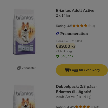
Briantos Adult Active
2 x 14 kg
Rating: 4/5
(
3
)
Individuellt
718,00 kr
689,00 kr
24,60 kr / kg
640,77 kr
2 varianter
Lägg till i varukorg
Dubbelpack: 2/3 påsar
Briantos till lågpris!
Adult Active (2 x 14 kg)
Rating: 4.4/5
(
41
)