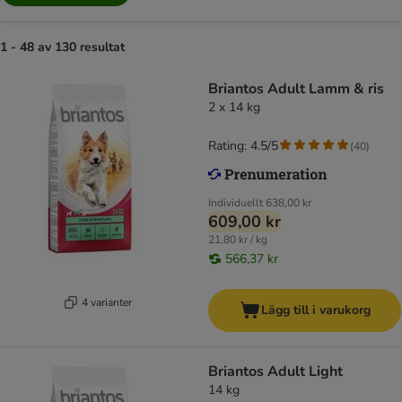
1 - 48 av 130 resultat
Briantos Adult Lamm & ris
2 x 14 kg
Rating: 4.5/5
(
40
)
Individuellt
638,00 kr
609,00 kr
21,80 kr / kg
566,37 kr
4 varianter
Lägg till i varukorg
Briantos Adult Light
14 kg