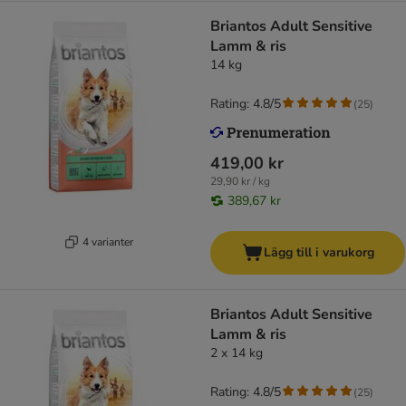
Briantos Adult Sensitive
Lamm & ris
14 kg
Rating: 4.8/5
(
25
)
419,00 kr
29,90 kr / kg
389,67 kr
4 varianter
Lägg till i varukorg
Briantos Adult Sensitive
Lamm & ris
2 x 14 kg
Rating: 4.8/5
(
25
)