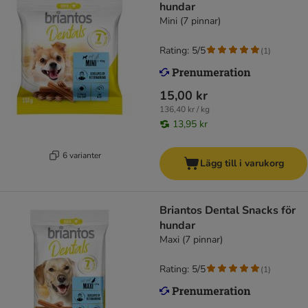
hundar
Mini (7 pinnar)
Rating: 5/5
(
1
)
15,00 kr
136,40 kr / kg
13,95 kr
6 varianter
Lägg till i varukorg
Briantos Dental Snacks för
hundar
Maxi (7 pinnar)
Rating: 5/5
(
1
)