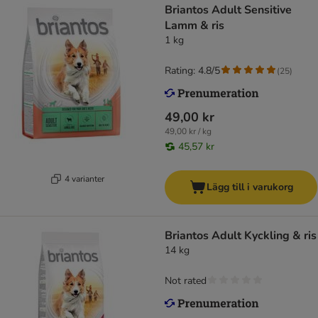
Briantos Adult Sensitive
Lamm & ris
1 kg
Rating: 4.8/5
(
25
)
49,00 kr
49,00 kr / kg
45,57 kr
4 varianter
Lägg till i varukorg
Briantos Adult Kyckling & ris
14 kg
Not rated