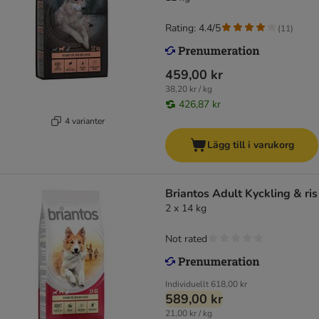
Rating: 4.4/5
(
11
)
459,00 kr
38,20 kr / kg
426,87 kr
4 varianter
Lägg till i varukorg
Briantos Adult Kyckling & ris
2 x 14 kg
Not rated
Individuellt
618,00 kr
589,00 kr
21,00 kr / kg