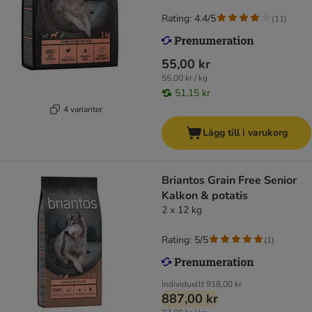
Rating: 4.4/5
(
11
)
55,00 kr
55,00 kr / kg
51,15 kr
4 varianter
Lägg till i varukorg
Briantos Grain Free Senior
Kalkon & potatis
2 x 12 kg
Rating: 5/5
(
1
)
Individuellt
918,00 kr
887,00 kr