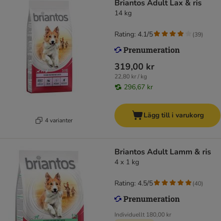
Briantos Adult Lax & ris
14 kg
Rating: 4.1/5
(
39
)
319,00 kr
22,80 kr / kg
296,67 kr
Lägg till i varukorg
4 varianter
Briantos Adult Lamm & ris
4 x 1 kg
Rating: 4.5/5
(
40
)
Individuellt
180,00 kr