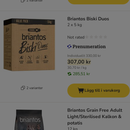
2 varianter
Briantos Biski Duos
2 x 5 kg
Not rated
Individuellt
330,00 kr
307,00 kr
30,70 kr / kg
285,51 kr
2 varianter
Lägg till i varukorg
Briantos Grain Free Adult
Light/Sterilised Kalkon &
potatis
12 kg