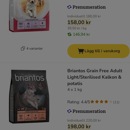
Individuellt
180,00 kr
158,00 kr
39,50 kr / kg
146,94 kr
4 varianter
Lägg till i varukorg
Briantos Grain Free Adult
Light/Sterilised Kalkon &
potatis
4 x 1 kg
Rating: 4.4/5
(
11
)
Individuellt
220,00 kr
198,00 kr