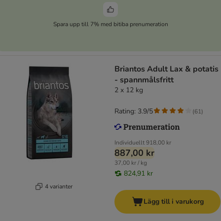
Spara upp till 7% med bitiba prenumeration
Briantos Adult Lax & potatis
- spannmålsfritt
2 x 12 kg
Rating: 3.9/5
(
61
)
Individuellt
918,00 kr
887,00 kr
37,00 kr / kg
824,91 kr
4 varianter
Lägg till i varukorg