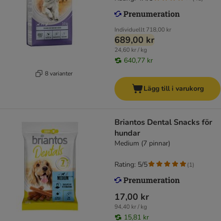
Individuellt
718,00 kr
689,00 kr
24,60 kr / kg
640,77 kr
8 varianter
Lägg till i varukorg
Briantos Dental Snacks för
hundar
Medium (7 pinnar)
Rating: 5/5
(
1
)
17,00 kr
94,40 kr / kg
15,81 kr