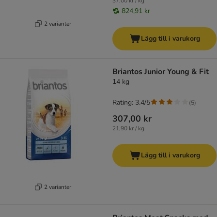
37,00 kr / kg
824,91 kr
2 varianter
Lägg till i varukorg
Briantos Junior Young & Fit
14 kg
Rating: 3.4/5
(
5
)
307,00 kr
21,90 kr / kg
Lägg till i varukorg
2 varianter