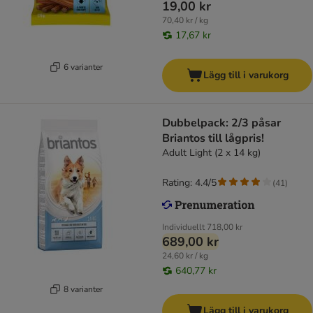
19,00 kr
70,40 kr / kg
17,67 kr
6 varianter
Lägg till i varukorg
Dubbelpack: 2/3 påsar
Briantos till lågpris!
Adult Light (2 x 14 kg)
Rating: 4.4/5
(
41
)
Individuellt
718,00 kr
689,00 kr
24,60 kr / kg
640,77 kr
8 varianter
Lägg till i varukorg