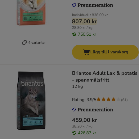
Individuellt
838,00 kr
807,00 kr
28,80 kr / kg
750,51 kr
4 varianter
Lägg till i varukorg
Briantos Adult Lax & potatis
- spannmålsfritt
12 kg
Rating: 3.9/5
(
61
)
459,00 kr
38,20 kr / kg
426,87 kr