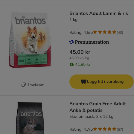
Briantos Adult Lamm & ris
1 kg
Rating: 4.5/5
(
40
)
45,00 kr
45,00 kr / kg
41,85 kr
Lägg till i varukorg
4 varianter
Briantos Grain Free Adult
Anka & potatis
Ekonomipack: 2 x 12 kg
Rating: 4.7/5
(
57
)