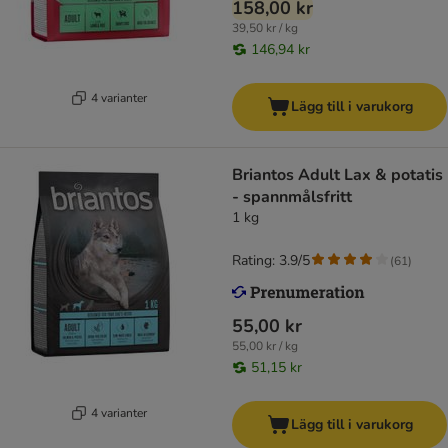
158,00 kr
39,50 kr / kg
146,94 kr
4 varianter
Lägg till i varukorg
Briantos Adult Lax & potatis
- spannmålsfritt
1 kg
Rating: 3.9/5
(
61
)
55,00 kr
55,00 kr / kg
51,15 kr
4 varianter
Lägg till i varukorg