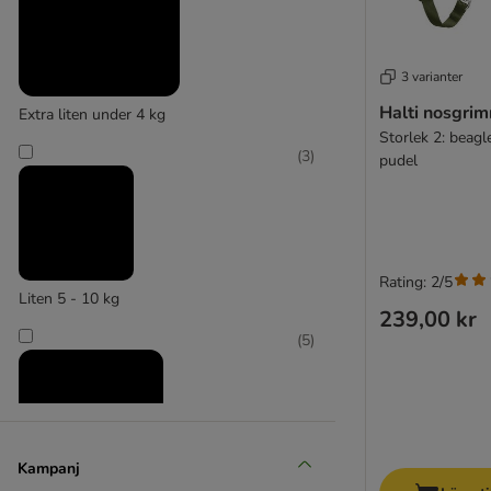
Ruffwear
3 varianter
Halti nosgri
Extra liten under 4 kg
Storlek 2: beagle
(
3
)
pudel
Rating: 2/5
Liten 5 - 10 kg
239,00 kr
(
5
)
Kampanj