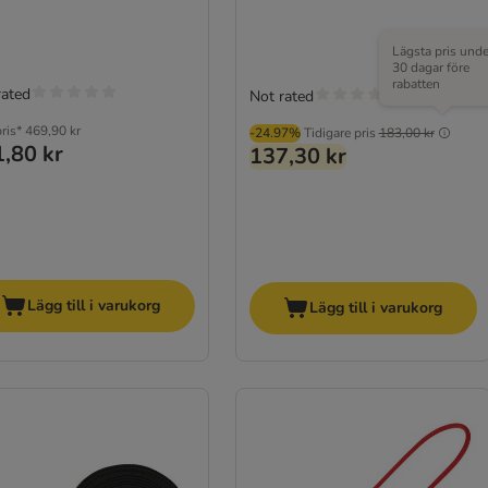
Lägsta pris unde
30 dagar före
rabatten
rated
Not rated
ris*
469,90 kr
-24.97%
Tidigare pris
183,00 kr
,80 kr
137,30 kr
Lägg till i varukorg
Lägg till i varukorg