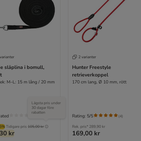
varianter
2 varianter
ie släplina i bomull,
Hunter Freestyle
t
retrieverkoppel
lek: M–L: 15 m lång / 20 mm
170 cm lang, Ø 10 mm, rött
Lägsta pris under
30 dagar före
rabatten
rated
Rating: 5/5
(
4
)
95%
Tidigare pris
105,00 kr
Rek. pris*
289,90 kr
30 kr
169,00 kr