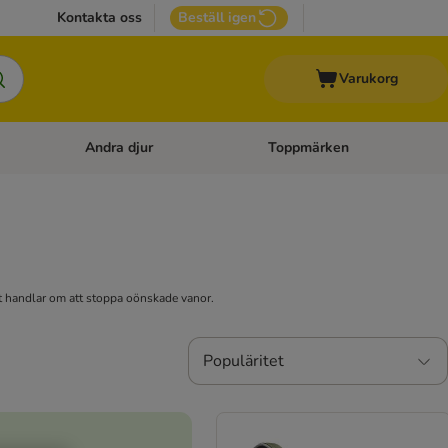
Kontakta oss
Beställ igen
Varukorg
Andra djur
Toppmärken
attillbehör
Open category menu: Veterinärfoder
Open category menu: Andra dj
et handlar om att stoppa oönskade vanor.
Populäritet