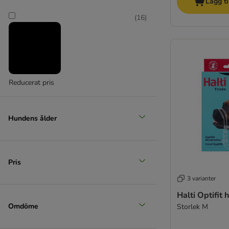
Lägg ti
Medium 11 - 25 kg
(
16
)
(
8
)
Reducerat pris
Stor 26 - 44 kg
(
1
)
Hundens ålder
Pris
3 varianter
Halti Optifit
Extra stor över 45 kg
Omdöme
Storlek M