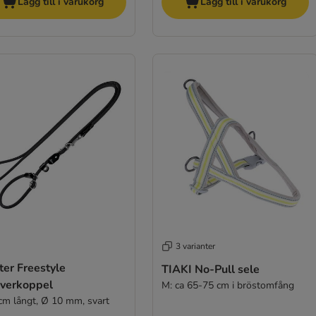
Lägg till i varukorg
Lägg till i varukorg
3 varianter
er Freestyle
TIAKI No-Pull sele
iverkoppel
M: ca 65-75 cm i bröstomfång
cm långt, Ø 10 mm, svart