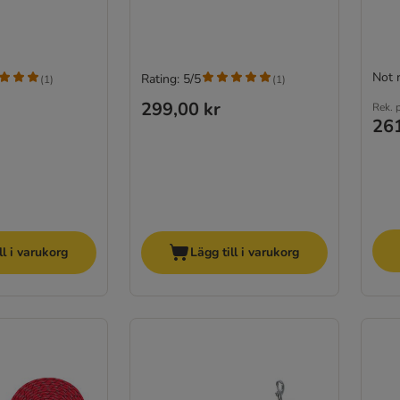
Not 
Rating: 5/5
(
1
)
(
1
)
299,00 kr
Rek. p
261
ll i varukorg
Lägg till i varukorg