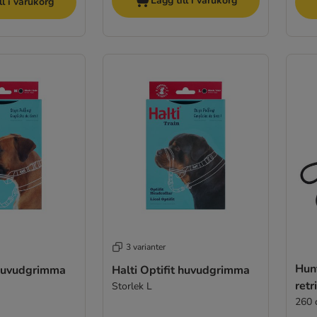
Lägg till i varukorg
ll i varukorg
3 varianter
Hunt
 huvudgrimma
Halti Optifit huvudgrimma
retr
Storlek L
260 