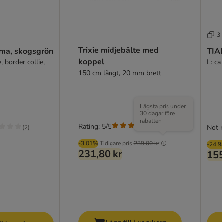
3 
Trixie midjebälte med
mma, skogsgrön
TIAK
koppel
, border collie,
L: c
150 cm långt, 20 mm brett
Lägsta pris under
30 dagar före
rabatten
Rating: 5/5
(
1
)
Not 
(
2
)
-3.01%
Tidigare pris
239,00 kr
-24.
231,80 kr
155