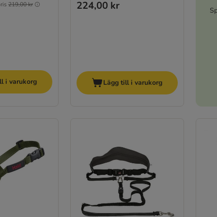
224,00 kr
ris
219,00 kr
Sp
ll i varukorg
Lägg till i varukorg