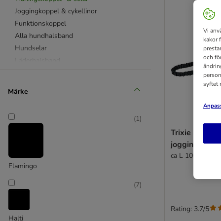
Joggingkoppel & cykellinor
Funktionskoppel
Vi anv
Alla hundhalsband
kakor 
Hundselar
presta
och fö
Läderhalsband
ändrin
Nithalsband
person
syftet
Nylonhalsband
Märke
Reflexer & säkerhet
Anpass
Bajspåsar
(
1
)
Halsbandshängen
Trixie Hands 
Hundkamera & tillbehör
jogginglina
GPS-tracker
ca L 100 - 135 
flexi
Flamingo
GOLEYGO
Heim
(
7
)
HUNTER
Hurtta
Rating: 3.7/5
Halti
JULIUS K9