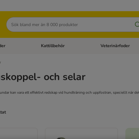
Sök
der
Kattillbehör
Veterinärfoder
egory menu: Hundtillbehör
Open category menu: Kattfoder
Open category menu: K
r
skoppel- och selar
undar kan vara ett effektivt redskap vid hundträning och uppfostran, speciellt när d
ltat