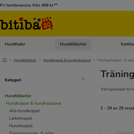
Fri hemleverans från 499 kr**
Hundfoder
Hundtillbehör
Kattfo
Open category menu: Hundfoder
Open cat
Hundtillbehör
Hundkoppel & hundhalsband
Träningskoppel- & sela
Träning
Kategori
Träningskoppel för h
Hundtillbehör
Hundkoppel & hundhalsband
1 - 29 av 29 resu
Alla hundkoppel
Läderkoppel
Nylonkoppel
Träningskoppel- & selar