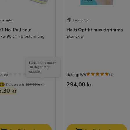
varianter
3 varianter
I No-Pull sele
Halti Optifit huvudgrimma
a 75-95 cm i bröstomfång
Storlek S
Lägsta pris under
30 dagar före
rabatten
rated
Rating: 5/5
(
1
)
294,00 kr
98%
Tidigare pris
207,00 kr
,30 kr