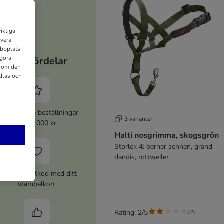
iktiga
ivera
ebbplats
 göra
Dina fördelar
n om den
dlas och
% rabatt på beställningar
3 varianter
över 1000 kr
Halti nosgrimma, skogsgrön
Storlek 4: berner sennen, grand
danois, rottweiler
120 kr rabattkod med ditt
stämpelkort
Rating: 2/5
(
2
)