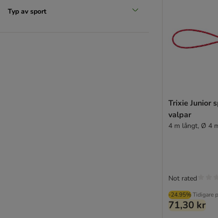
Typ av sport
Trixie Junior 
valpar
4 m långt, Ø 4
Not rated
-24.95%
Tidigare p
71,30 kr