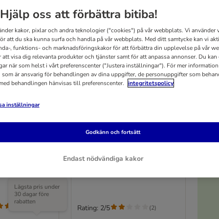
Hjälp oss att förbättra bitiba!
änder kakor, pixlar och andra teknologier ("cookies") på vår webbplats. Vi använder v
för att du ska kunna surfa och handla på vår webbplats. Med ditt samtycke kan vi akt
nda-, funktions- och marknadsföringskakor för att förbättra din upplevelse på vår w
r att visa dig relevanta produkter och tjänster samt för att anpassa annonser. Du kan
gar när som helst i vårt preferenscenter ("Justera inställningar"). För mer informatio
 som är ansvarig för behandlingen av dina uppgifter, de personuppgifter som behan
 med behandlingen hänvisas till preferenscenter.
integritetspolicy
a inställningar
5
3 varianter
Free
Halti nosgrimma, skogsgrön
Godkänn och fortsätt
Storlek 3: dobermann, labrador,
setter
cm
Endast nödvändiga kakor
Lägsta pris under
30 dagar före
rabatten
(
3
)
Rating: 2/5
(
2
)