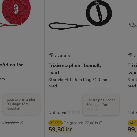
3 varianter
3 
spårlina för
Trixie släplina i bomull,
Trix
svart
svar
 mm
Storlek: M–L: 5 m lång / 20 mm
Stor
bred
bred
Lägsta pris under
Lägsta pris under
30 dagar före
30 dagar före
rabatten
rabatten
Not rated
Not 
ris
95,00 kr
-22.99%
Tidigare pris
77,00 kr
-14.
59,30 kr
89,