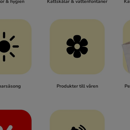
or & hygien
Kattskålar & vattenfontäner
Ka
arsäsong
Produkter till våren
Pe