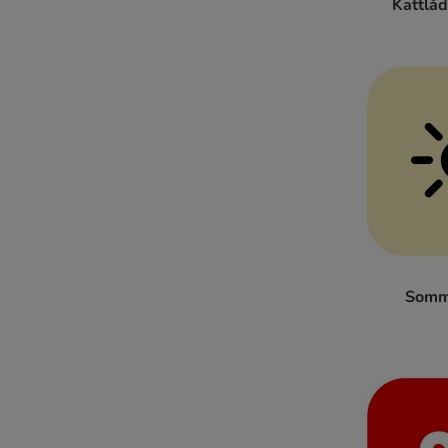
Kattlåd
Somm