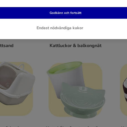
Godkänn och fortsätt
Endast nödvändiga kakor
ttsand
Kattluckor & balkongnät