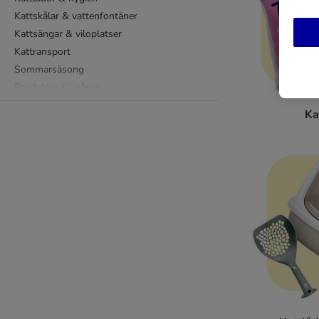
Kattskålar & vattenfontäner
Kattsängar & viloplatser
Kattransport
Sommarsäsong
Produkter till våren
Pet Parents - allt för dig
Ka
WARNER BROS COLLECTION