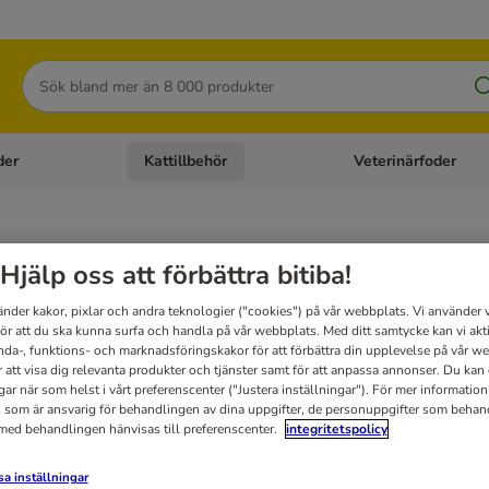
Sök
der
Kattillbehör
Veterinärfoder
egory menu: Hundtillbehör
Open category menu: Kattfoder
Open category menu: K
er & kattillbehör
Hjälp oss att förbättra bitiba!
änder kakor, pixlar och andra teknologier ("cookies") på vår webbplats. Vi använder v
för att du ska kunna surfa och handla på vår webbplats. Med ditt samtycke kan vi akt
iba.se hittar du alla kattsaker och kattillbehör du behöver: Klösbrädor, kattsängar, k
nda-, funktions- och marknadsföringskakor för att förbättra din upplevelse på vår w
r att visa dig relevanta produkter och tjänster samt för att anpassa annonser. Du kan
gar när som helst i vårt preferenscenter ("Justera inställningar"). För mer informatio
 som är ansvarig för behandlingen av dina uppgifter, de personuppgifter som behan
 med behandlingen hänvisas till preferenscenter.
integritetspolicy
a inställningar