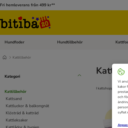
Fri hemleverans från 499 kr**
Hundfoder
Hundtillbehör
Kattfo
Open category menu: Hundfoder
Open cat
Kattillbehör
Kattsak
Kategori
Vi anv
kakor 
I kattshoppen hos bit
Kattillbehör
presta
och fö
Kattsand
ändrin
Kattluckor & balkongnät
person
syftet
Klösträd & katträd
Kattleksaker
Anpass
Kattlådor & hygien