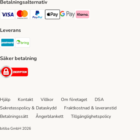
Betalningsalternativ
VISA Payment Method
Mastercard Payment Method
Paypal Payment Method
Apple Pay Payment Method
Google Pay Payment Method
Klarna Payment Method
Leverans
Postnord Shipping Method
Bring Shipping Method
Säker betalning
Security
Hjälp
Kontakt
Villkor
Om företaget
DSA
Sekretesspolicy & Dataskydd
Fraktkostnad & leveranstid
Betalningssätt
Ångerblankett
Tillgänglighetspolicy
bitiba GmbH
2026