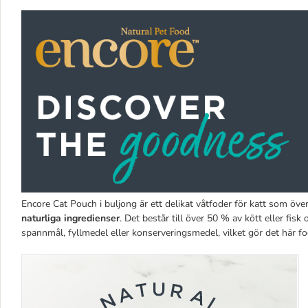
Encore Cat Pouch i buljong är ett delikat våtfoder för katt som ö
naturliga ingredienser
. Det består till över 50 % av kött eller fisk 
spannmål, fyllmedel eller konserveringsmedel, vilket gör det här fodr