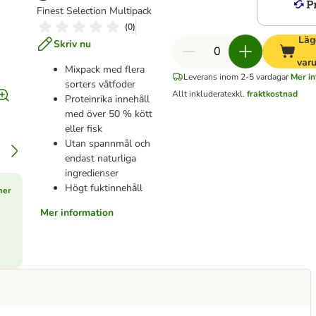
Finest Selection Multipack
(
0
)
Lägg
Skriv nu
var
Mixpack med flera
Leverans inom 2-5 vardagar
Mer in
sorters våtfoder
Allt inkluderat
exkl.
fraktkostnad
Proteinrika innehåll
med över 50 % kött
eller fisk
Utan spannmål och
endast naturliga
ingredienser
Högt fuktinnehåll
mer
Mer information