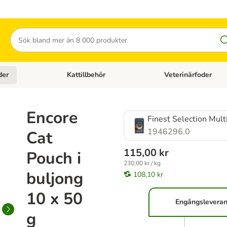
Sök
der
Kattillbehör
Veterinärfoder
egory menu: Hundtillbehör
Open category menu: Kattfoder
Open category menu: K
Encore
Finest Selection Mult
1946296.0
Cat
115,00 kr
Pouch i
230,00 kr / kg
buljong
108,10 kr
10 x 50
Engångslevera
g