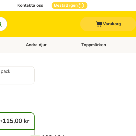
Kontakta oss
Beställ igen
Varukorg
Andra djur
Toppmärken
attillbehör
Open category menu: Veterinärfoder
Open category menu: Andra dj
ipack
115,00 kr
ns