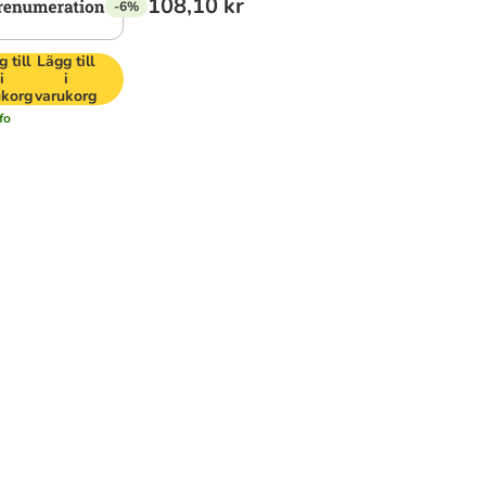
108,10 kr
-6%
 till
Lägg till
i
i
ukorg
varukorg
fo