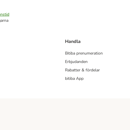
nstid
garna
Handla
Bitiba prenumeration
Erbjudanden
Rabatter & fördelar
bitiba App