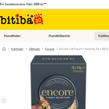
Fri hemleverans från 499 kr**
Hundfoder
Hundtillbehör
Kattfo
Open category menu: Hundfoder
Open cat
Kattfoder
Våtfoder
Encore
Encore Cat Pouch i buljong 10 x 50 g