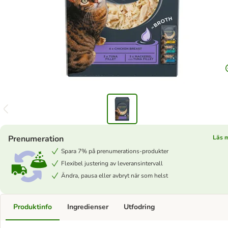
Prenumeration
Läs 
Spara 7% på prenumerations-produkter
Flexibel justering av leveransintervall
Ändra, pausa eller avbryt när som helst
Produktinfo
Ingredienser
Utfodring