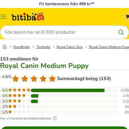
Fri hemleverans från 499 kr**
Meny
Sök
Hundfoder
Torrfoder
Royal Canin Size
Royal Canin Medium Pup
153 omdömen för
Royal Canin Medium Puppy
: 4.8/5
Sammanlagt betyg (153)
: 5/5
(
128
)
: 4/5
(
13
)
: 3/5
(
12
)
: 2/5
(
0
)
: 1/5
(
0
)
Hur vi hanterar produktomdömen