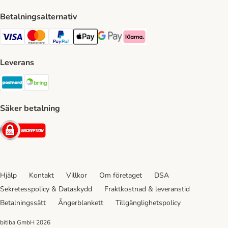
Betalningsalternativ
VISA Payment Method
Mastercard Payment Method
Paypal Payment Method
Apple Pay Payment Method
Google Pay Payment Method
Klarna Payment Method
Leverans
Postnord Shipping Method
Bring Shipping Method
Säker betalning
Security
Hjälp
Kontakt
Villkor
Om företaget
DSA
Sekretesspolicy & Dataskydd
Fraktkostnad & leveranstid
Betalningssätt
Ångerblankett
Tillgänglighetspolicy
bitiba GmbH
2026