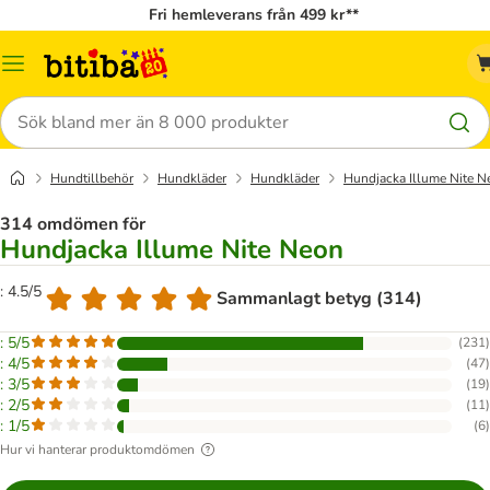
Fri hemleverans från 499 kr**
Meny
Sök
Hundtillbehör
Hundkläder
Hundkläder
Hundjacka Illume Nite N
314 omdömen för
Hundjacka Illume Nite Neon
: 4.5/5
Sammanlagt betyg (314)
: 5/5
(
231
)
: 4/5
(
47
)
: 3/5
(
19
)
: 2/5
(
11
)
: 1/5
(
6
)
Hur vi hanterar produktomdömen