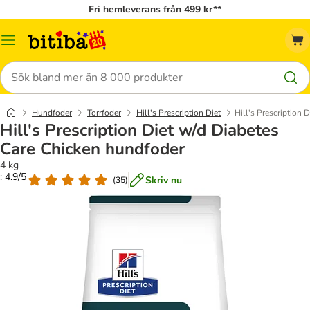
Fri hemleverans från 499 kr**
Meny
Sök
Hundfoder
Torrfoder
Hill's Prescription Diet
Hill's Prescription 
Hill's Prescription Diet w/d Diabetes
Care Chicken hundfoder
4 kg
: 4.9/5
Skriv nu
(
35
)