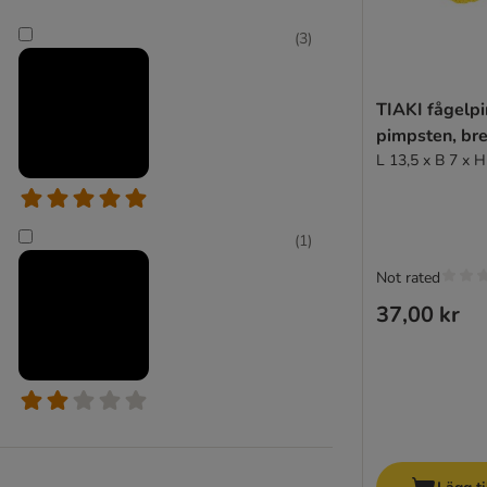
TIAKI
(
3
)
TIAKI fågelpi
pimpsten, br
L 13,5 x B 7 x H
(
1
)
Not rated
37,00 kr