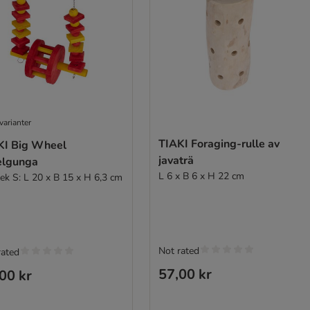
varianter
TIAKI Foraging-rulle av
KI Big Wheel
javaträ
elgunga
L 6 x B 6 x H 22 cm
lek S: L 20 x B 15 x H 6,3 cm
Not rated
rated
57,00 kr
00 kr