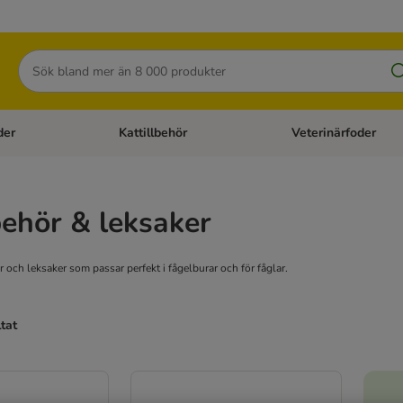
Sök
der
Kattillbehör
Veterinärfoder
egory menu: Hundtillbehör
Open category menu: Kattfoder
Open category menu: K
behör & leksaker
ör och leksaker som passar perfekt i fågelburar och för fåglar.
ltat