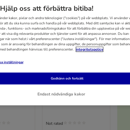
Hjälp oss att förbättra bitiba!
änder kakor, pixlar och andra teknologier ("cookies") på vår webbplats. Vi använder v
för att du ska kunna surfa och handla på vår webbplats. Med ditt samtycke kan vi akt
nda-, funktions- och marknadsföringskakor för att förbättra din upplevelse på vår w
r att visa dig relevanta produkter och tjänster samt för att anpassa annonser. Du kan
gar när som helst i vårt preferenscenter ("Justera inställningar"). För mer informatio
 som är ansvarig för behandlingen av dina uppgifter, de personuppgifter som behan
 med behandlingen hänvisas till preferenscenter.
integritetspolicy
a inställningar
5
3 varianter
i rostfritt stål
TIAKI matskål i rostfritt stål
Godkänn och fortsätt
ing
för upphängning
 cm
140 ml / Ø 7,5 cm
Endast nödvändiga kakor
Not rated