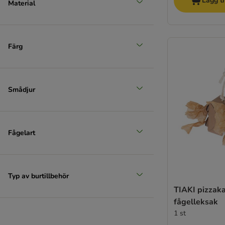
Lägg ti
Material
Färg
Smådjur
Fågelart
Typ av burtillbehör
TIAKI pizzak
fågelleksak
1 st