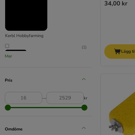
34,00 kr
Kerbl Hobbyfarming
(
1
)
Lägg ti
Mer
Kerbl Pet
Pris
(
1
)
―
kr
savic
(
21
)
Omdöme