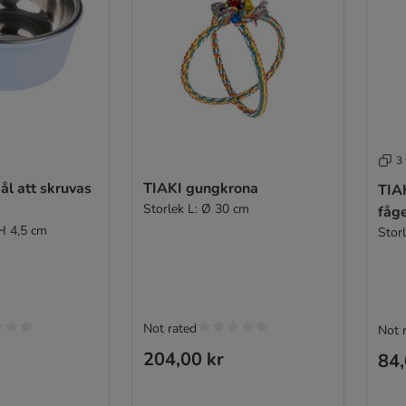
3 
ål att skruvas
TIAKI gungkrona
TIA
Storlek L: Ø 30 cm
fåg
 H 4,5 cm
Stor
Not rated
Not 
204,00 kr
84,