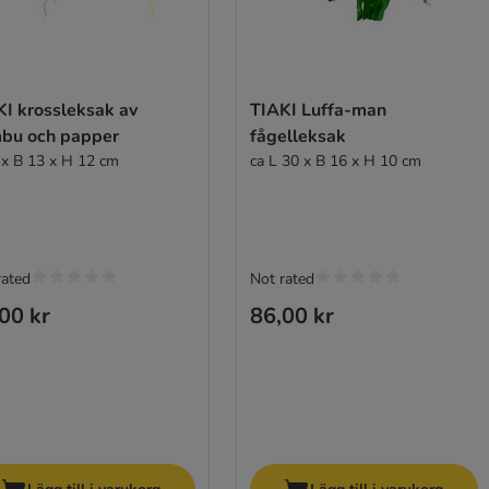
KI krossleksak av
TIAKI Luffa-man
bu och papper
fågelleksak
 x B 13 x H 12 cm
ca L 30 x B 16 x H 10 cm
rated
Not rated
00 kr
86,00 kr