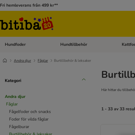
Fri hemleverans från 499 kr**
Hundfoder
Hundtillbehör
Kattfo
Open category menu: Hundfoder
Open cat
Andra djur
Fåglar
Burtillbehör & leksaker
Burtill
Kategori
Här hittar du tillbeh
Andra djur
Fåglar
1 - 33 av 33 resu
Fågelfoder och snacks
Foder för vilda fåglar
Fågelburar
Burtillbehör & leksaker