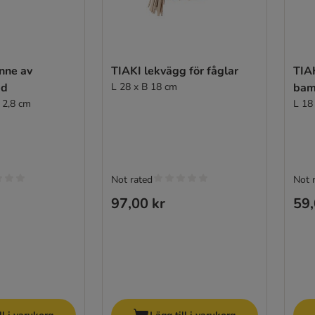
nne av
TIAKI lekvägg för fåglar
TIA
ed
L 28 x B 18 cm
bam
 2,8 cm
L 18
Not rated
Not 
97,00 kr
59,