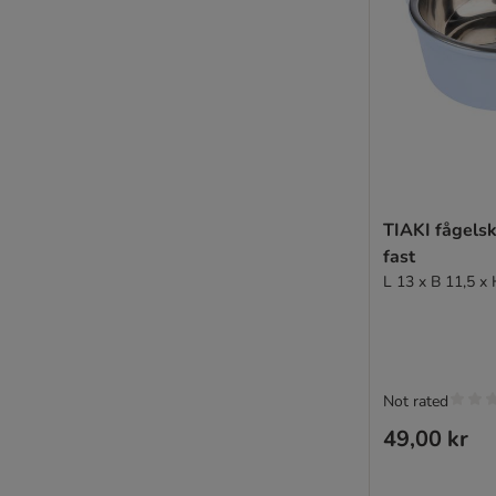
TIAKI fågelsk
fast
L 13 x B 11,5 x
Not rated
49,00 kr