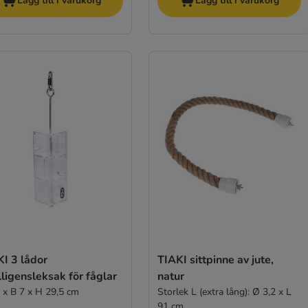
Lägg till i varukorg
Lägg till i varukorg
I 3 lådor
TIAKI sittpinne av jute,
lligensleksak för fåglar
natur
5 x B 7 x H 29,5 cm
Storlek L (extra lång): Ø 3,2 x L
91 cm