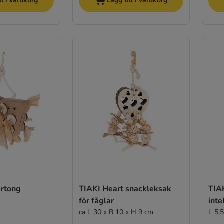
ll i varukorg
Lägg till i varukorg
artong
TIAKI Heart snackleksak
TIAK
för fåglar
inte
ca L 30 x B 10 x H 9 cm
L 5,