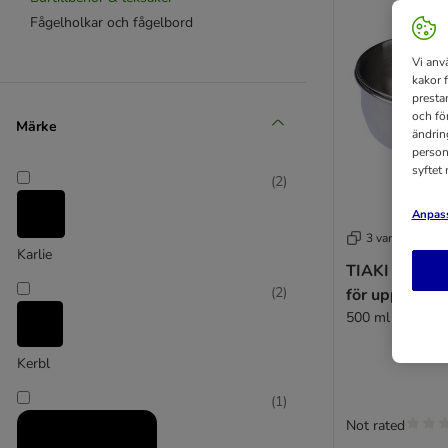
Fågelholkar och fågelbord
Vi anv
kakor 
presta
och fö
Märke
ändrin
person
syftet
(
2
)
Anpass
3 varianter
Karlie
TIAKI matskål 
(
2
)
för upphängn
500 ml / Ø 12,2
Kerbl
(
1
)
Not rated