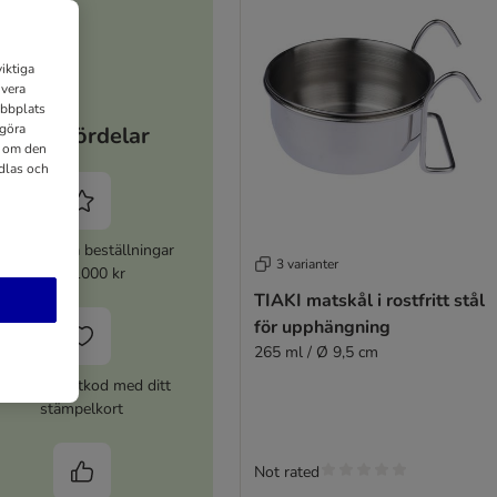
iktiga
ivera
ebbplats
 göra
Dina fördelar
n om den
dlas och
% rabatt på beställningar
3 varianter
över 1000 kr
TIAKI matskål i rostfritt stål
för upphängning
265 ml / Ø 9,5 cm
120 kr rabattkod med ditt
stämpelkort
Not rated