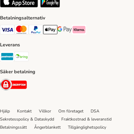
Betalningsalternativ
VISA Payment Method
Mastercard Payment Method
Paypal Payment Method
Apple Pay Payment Method
Google Pay Payment Method
Klarna Payment Method
Leverans
Postnord Shipping Method
Bring Shipping Method
Säker betalning
Security
Hjälp
Kontakt
Villkor
Om företaget
DSA
Sekretesspolicy & Dataskydd
Fraktkostnad & leveranstid
Betalningssätt
Ångerblankett
Tillgänglighetspolicy