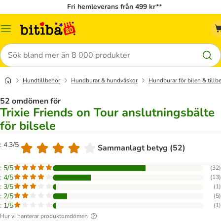
Fri hemleverans från 499 kr**
Meny
Sök
Hundtillbehör
Hundburar & hundväskor
Hundburar för bilen & tillb
52 omdömen för
Trixie Friends on Tour anslutningsbälte
för bilsele
: 4.3/5
Sammanlagt betyg (52)
: 5/5
(
32
)
: 4/5
(
13
)
: 3/5
(
1
)
: 2/5
(
5
)
: 1/5
(
1
)
Hur vi hanterar produktomdömen