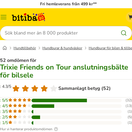
Fri hemleverans från 499 kr**
Meny
Sök
Hundtillbehör
Hundburar & hundväskor
Hundburar för bilen & tillb
52 omdömen för
Trixie Friends on Tour anslutningsbälte
för bilsele
: 4.3/5
Sammanlagt betyg (52)
: 5/5
(
32
)
: 4/5
(
13
)
: 3/5
(
1
)
: 2/5
(
5
)
: 1/5
(
1
)
Hur vi hanterar produktomdömen