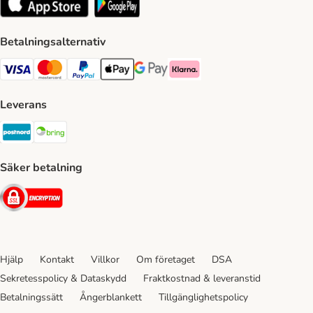
Betalningsalternativ
VISA Payment Method
Mastercard Payment Method
Paypal Payment Method
Apple Pay Payment Method
Google Pay Payment Method
Klarna Payment Method
Leverans
Postnord Shipping Method
Bring Shipping Method
Säker betalning
Security
Hjälp
Kontakt
Villkor
Om företaget
DSA
Sekretesspolicy & Dataskydd
Fraktkostnad & leveranstid
Betalningssätt
Ångerblankett
Tillgänglighetspolicy