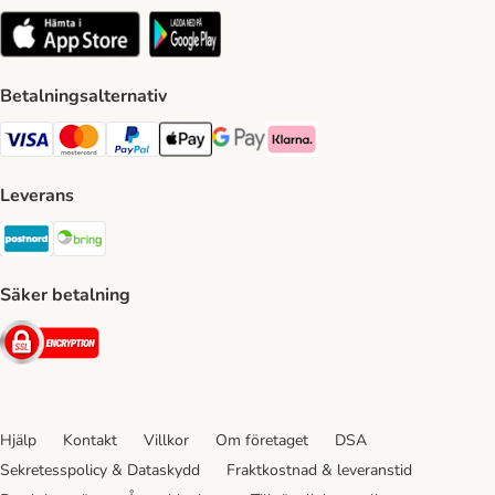
Betalningsalternativ
VISA Payment Method
Mastercard Payment Method
Paypal Payment Method
Apple Pay Payment Method
Google Pay Payment Method
Klarna Payment Method
Leverans
Postnord Shipping Method
Bring Shipping Method
Säker betalning
Security
Hjälp
Kontakt
Villkor
Om företaget
DSA
Sekretesspolicy & Dataskydd
Fraktkostnad & leveranstid