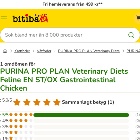
Fri hemleverans från 499 kr**
Meny
Sök
Kattfoder
Våtfoder
PURINA PRO PLAN Veterinary Diets
PURINA 
1 omdömen för
PURINA PRO PLAN Veterinary Diets
Feline EN ST/OX Gastrointestinal
Chicken
: 5.0/5
Sammanlagt betyg (1)
: 5/5
(
1
)
: 4/5
(
0
)
: 3/5
(
0
)
: 2/5
(
0
)
: 1/5
(
0
)