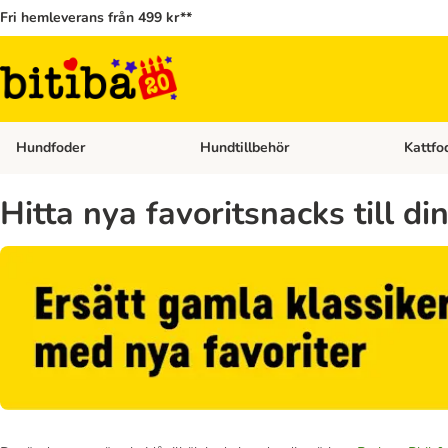
Fri hemleverans från 499 kr**
Hundfoder
Hundtillbehör
Kattfo
Open category menu: Hundfoder
Open cat
Hitta nya favoritsnacks till di