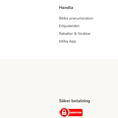
Handla
Bitiba prenumeration
Erbjudanden
Rabatter & fördelar
bitiba App
Säker betalning
Shipping Method
ing Shipping Method
Security