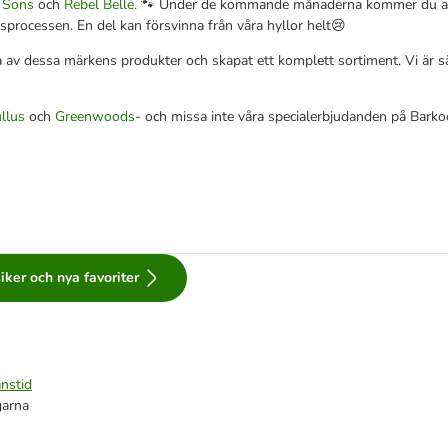
& Sons
och
Rebel Belle.
🐾 Under de kommande månaderna kommer du att
gsprocessen. En del kan försvinna från våra hyllor helt😢
 av dessa märkens produkter och skapat ett komplett sortiment. Vi är sä
llus
och
Greenwoods
- och missa inte våra specialerbjudanden på Barko
iker och nya favoriter
nstid
garna