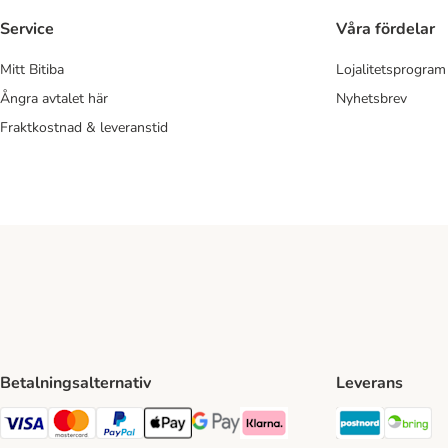
Service
Våra fördelar
Mitt Bitiba
Lojalitetsprogram
Ångra avtalet här
Nyhetsbrev
Fraktkostnad & leveranstid
Betalningsalternativ
Leverans
Postnord 
Br
VISA Payment Method
Mastercard Payment Method
Paypal Payment Method
Apple Pay Payment Method
Google Pay Payment Method
Klarna Payment Method