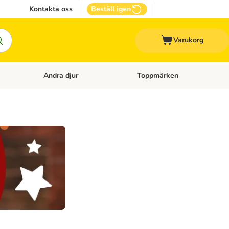
Kontakta oss
Beställ igen
Varukorg
Andra djur
Toppmärken
attillbehör
Open category menu: Veterinärfoder
Open category menu: Andra dj