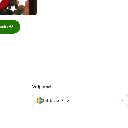
acks 🐶
Välj land
bitiba.se / sv