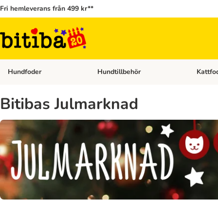
Fri hemleverans från 499 kr**
Hundfoder
Hundtillbehör
Kattfo
Open category menu: Hundfoder
Open cat
Bitibas Julmarknad