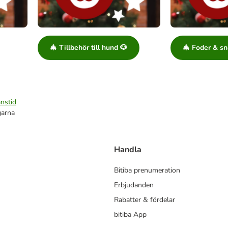
🎄 Tillbehör till hund 🐶
🎄 Foder & sn
nstid
garna
Handla
Bitiba prenumeration
Erbjudanden
Rabatter & fördelar
bitiba App