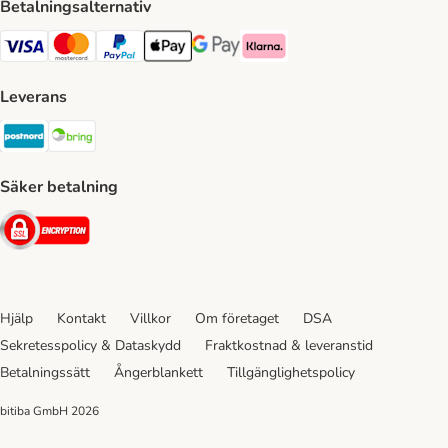
Betalningsalternativ
VISA Payment Method
Mastercard Payment Method
Paypal Payment Method
Apple Pay Payment Method
Google Pay Payment Method
Klarna Payment Method
Leverans
Postnord Shipping Method
Bring Shipping Method
Säker betalning
Security
Hjälp
Kontakt
Villkor
Om företaget
DSA
Sekretesspolicy & Dataskydd
Fraktkostnad & leveranstid
Betalningssätt
Ångerblankett
Tillgänglighetspolicy
bitiba GmbH
2026