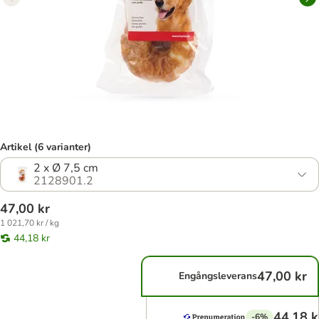
Artikel (6 varianter)
2 x Ø 7,5 cm
2128901.2
47,00 kr
1 021,70 kr / kg
44,18 kr
47,00 kr
Engångsleverans
44,18 k
-6%