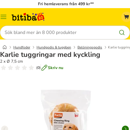
Fri hemleverans från 499 kr**
Meny
Sök
Hundfoder
Hundgodis & tuggben
Belöningsgodis
Karlie tuggri
Karlie tuggringar med kyckling
2 x Ø 7,5 cm
Skriv nu
(
0
)