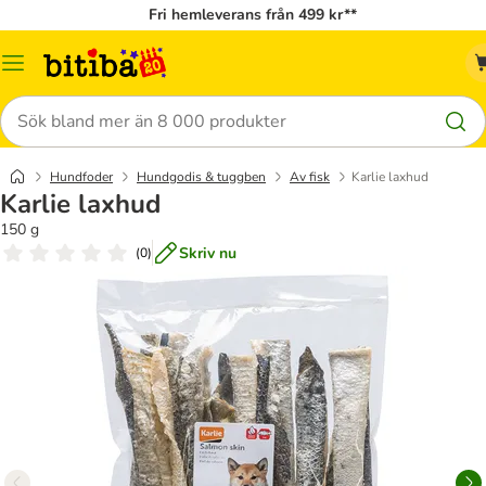
Fri hemleverans från 499 kr**
Meny
Sök
Hundfoder
Hundgodis & tuggben
Av fisk
Karlie laxhud
Karlie laxhud
150 g
Skriv nu
(
0
)