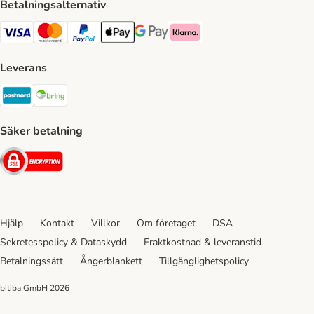
Betalningsalternativ
VISA Payment Method
Mastercard Payment Method
Paypal Payment Method
Apple Pay Payment Method
Google Pay Payment Method
Klarna Payment Method
Leverans
Postnord Shipping Method
Bring Shipping Method
Säker betalning
Security
Hjälp
Kontakt
Villkor
Om företaget
DSA
Sekretesspolicy & Dataskydd
Fraktkostnad & leveranstid
Betalningssätt
Ångerblankett
Tillgänglighetspolicy
bitiba GmbH
2026