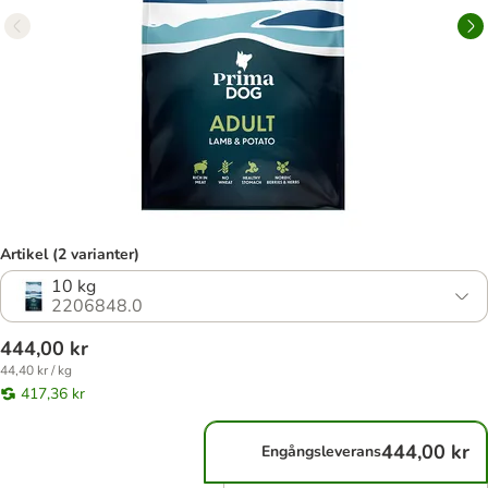
Artikel (2 varianter)
10 kg
2206848.0
444,00 kr
44,40 kr / kg
417,36 kr
444,00 kr
Engångsleverans