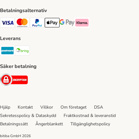
Betalningsalternativ
VISA Payment Method
Mastercard Payment Method
Paypal Payment Method
Apple Pay Payment Method
Google Pay Payment Method
Klarna Payment Method
Leverans
Postnord Shipping Method
Bring Shipping Method
Säker betalning
Security
Hjälp
Kontakt
Villkor
Om företaget
DSA
Sekretesspolicy & Dataskydd
Fraktkostnad & leveranstid
Betalningssätt
Ångerblankett
Tillgänglighetspolicy
bitiba GmbH
2026