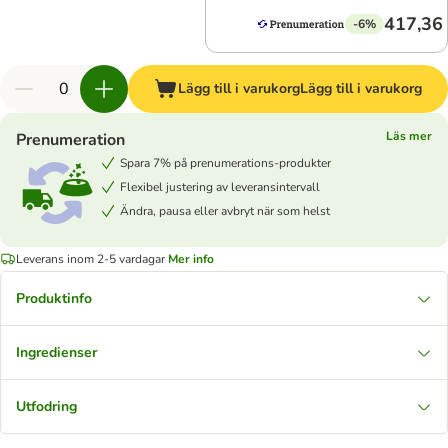
417,36 
-6%
Lägg till i varukorg
Lägg till i varukorg
Läs mer
Prenumeration
Spara 7% på prenumerations-produkter
Flexibel justering av leveransintervall
Ändra, pausa eller avbryt när som helst
Leverans inom 2-5 vardagar
Mer info
Produktinfo
Ingredienser
Utfodring