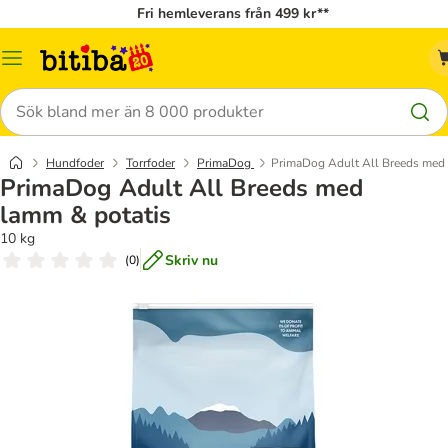
Fri hemleverans från 499 kr**
Meny
Sök
Hundfoder
Torrfoder
PrimaDog
PrimaDog Adult All Breeds med 
PrimaDog Adult All Breeds med
lamm & potatis
10 kg
Skriv nu
(
0
)