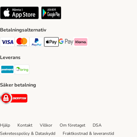
Betalningsalternativ
VISA Payment Method
Mastercard Payment Method
Paypal Payment Method
Apple Pay Payment Method
Google Pay Payment Method
Klarna Payment Method
Leverans
Postnord Shipping Method
Bring Shipping Method
Säker betalning
Security
Hjälp
Kontakt
Villkor
Om företaget
DSA
Sekretesspolicy & Dataskydd
Fraktkostnad & leveranstid