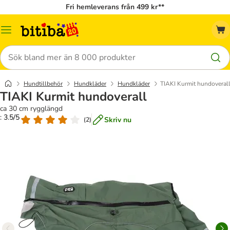
Fri hemleverans från 499 kr**
Meny
Sök
Hundtillbehör
Hundkläder
Hundkläder
TIAKI Kurmit hundoveral
TIAKI Kurmit hundoverall
ca 30 cm rygglängd
: 3.5/5
Skriv nu
(
2
)