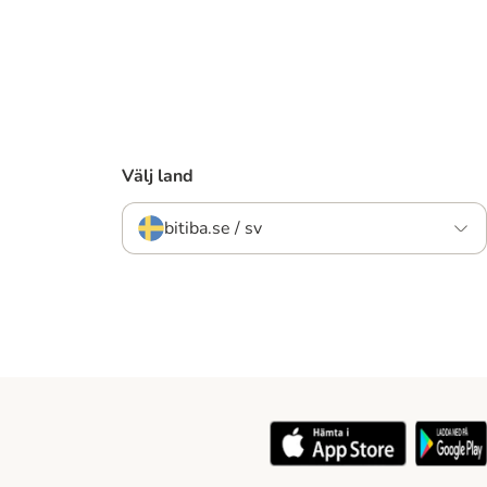
Välj land
bitiba.se / sv