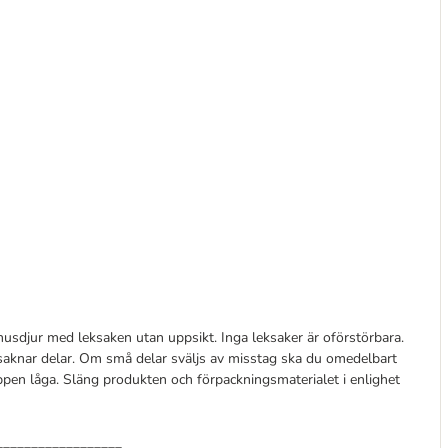
husdjur med leksaken utan uppsikt. Inga leksaker är oförstörbara.
r saknar delar. Om små delar sväljs av misstag ska du omedelbart
ppen låga. Släng produkten och förpackningsmaterialet i enlighet
__________________