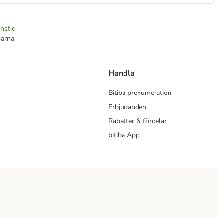
nstid
garna
Handla
Bitiba prenumeration
Erbjudanden
Rabatter & fördelar
bitiba App