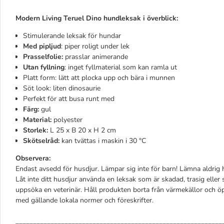
Modern Living Teruel Dino hundleksak i överblick:
Stimulerande leksak för hundar
Med
pipljud
: piper roligt under lek
Prasselfolie:
prasslar animerande
Utan fyllning
: inget fyllmaterial som kan ramla ut
Platt form: lätt att plocka upp och bära i munnen
Söt look: liten dinosaurie
Perfekt för att busa runt med
Färg:
gul
Material:
polyester
Storlek:
L 25 x B 20 x H 2 cm
Skötselråd:
kan tvättas i maskin i 30 °C
Observera:
Endast avsedd för husdjur. Lämpar sig inte för barn! Lämna aldrig 
Låt inte ditt husdjur använda en leksak som är skadad, trasig elle
uppsöka en veterinär. Håll produkten borta från värmekällor och ö
med gällande lokala normer och föreskrifter.
___________________________________________________________