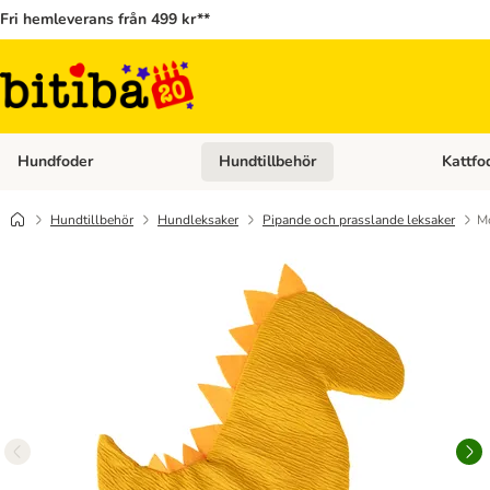
Fri hemleverans från 499 kr**
Hundfoder
Hundtillbehör
Kattfo
Open category menu: Hundfoder
Open cat
Hundtillbehör
Hundleksaker
Pipande och prasslande leksaker
Mo