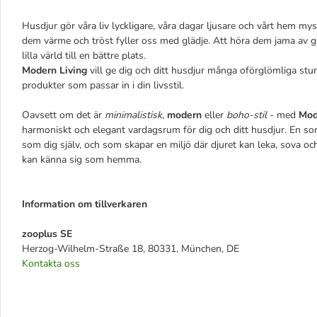
Husdjur gör våra liv lyckligare, våra dagar ljusare och vårt hem m
dem värme och tröst fyller oss med glädje. Att höra dem jama av gl
lilla värld till en bättre plats.
Modern Living
vill ge dig och ditt husdjur många oförglömliga stu
produkter som passar in i din livsstil.
Oavsett om det är
minimalistisk
,
modern
eller
boho-stil
- med
Mod
harmoniskt och elegant vardagsrum för dig och ditt husdjur. En som 
som dig själv, och som skapar en miljö där djuret kan leka, sova och 
kan känna sig som hemma.
Information om tillverkaren
zooplus SE
Herzog-Wilhelm-Straße 18, 80331, München, DE
Kontakta oss