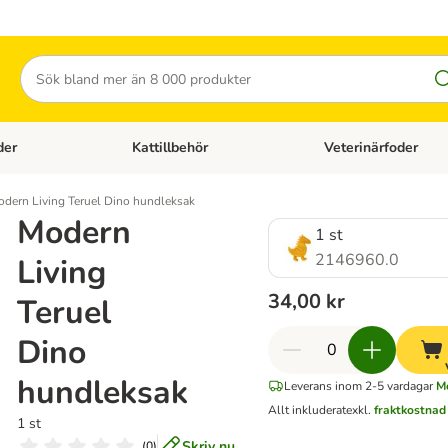
Sök
der
Kattillbehör
Veterinärfoder
egory menu: Hundtillbehör
Open category menu: Kattfoder
Open category menu: K
dern Living Teruel Dino hundleksak
Modern
1 st
2146960.0
Living
34,00 kr
Teruel
Dino
hundleksak
Leverans inom 2-5 vardagar
Me
Allt inkluderat
exkl.
fraktkostnad
1 st
Skriv nu
(
0
)