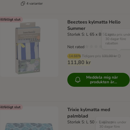
4 varianter
illfälligt slut
Beeztees kylmatta Hello
Summer
Storlek S: L 65 x B 50 cm
Lägsta pris und
30 dagar före
rabatten
Not rated
-14.66%
Tidigare pris
131,00 kr
111,80 kr
Meddela mig när
produkten är
tillgänglig
illfälligt slut
Trixie kylmatta med
palmblad
Storlek S: L 50 x B 40 cm
Lägsta pris under
30 dagar före