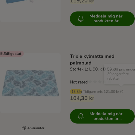
119,20 kr
Meddela mig när
produkten är
tillgänglig
illfälligt slut
Trixie kylmatta med
palmblad
Storlek L: L 90, x B 50 cm
Lägsta pris unde
30 dagar före
rabatten
Not rated
-13.8%
Tidigare pris
121,00 kr
104,30 kr
Meddela mig när
produkten är
tillgänglig
4 varianter