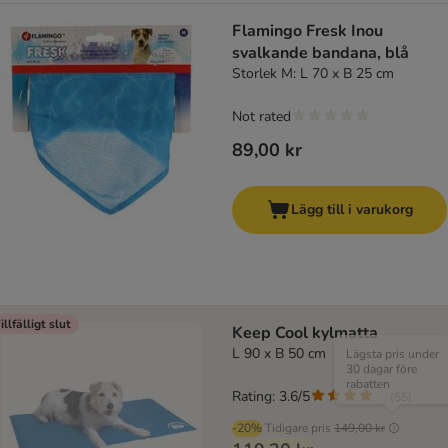
Flamingo Fresk Inou
svalkande bandana, blå
Storlek M: L 70 x B 25 cm
Not rated
89,00 kr
Lägg till i varukorg
illfälligt slut
Keep Cool kylmatta
L 90 x B 50 cm
Lägsta pris under
30 dagar före
rabatten
Rating: 3.6/5
(
55
)
-20%
Tidigare pris
149,00 kr