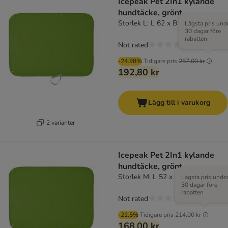
Icepeak Pet 2In1 kylande
hundtäcke, grönt
Storlek L: L 62 x B 84 cm
Lägsta pris und
30 dagar före
rabatten
Not rated
-24.98%
Tidigare pris
257,00 kr
192,80 kr
Lägg till i varukorg
2 varianter
Icepeak Pet 2In1 kylande
hundtäcke, grönt
Storlek M: L 52 x B 62 cm
Lägsta pris unde
30 dagar före
rabatten
Not rated
-21.5%
Tidigare pris
214,00 kr
168,00 kr