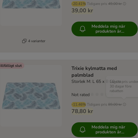
-20.41%
Tidigare pris
49,00 kr
39,00 kr
Meddela mig när
produkten är
tillgänglig
4 varianter
illfälligt slut
Trixie kylmatta med
palmblad
Storlek M: L 65 x B 50 cm
Lägsta pris unde
30 dagar före
rabatten
Not rated
-11.46%
Tidigare pris
89,00 kr
78,80 kr
Meddela mig när
produkten är
tillgänglig