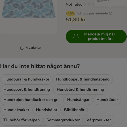
rabatten
Not rated
-7.5%
Tidigare pris
56,00 kr
51,80 kr
Meddela mig när
produkten är
tillgänglig
4 varianter
Har du inte hittat något ännu?
Hundburar & hundväskor
Hundkoppel & hundhalsband
Hundsport & hundträning
Hundvård & hundtrimning
Hundkojor, hundluckor och grindar
Hundsängar
Hundkläder
Hundleksaker
Hundskålar
Biltillbehör
Tillbehör för valpen
Sommarprodukter
Vårprodukter