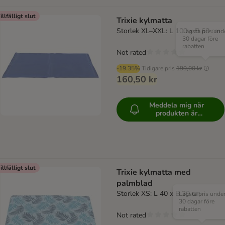
illfälligt slut
Trixie kylmatta
Storlek XL–XXL: L 100 x B 60 cm
Lägsta pris und
30 dagar före
rabatten
Not rated
-19.35%
Tidigare pris
199,00 kr
160,50 kr
Meddela mig när
produkten är
tillgänglig
illfälligt slut
Trixie kylmatta med
palmblad
Storlek XS: L 40 x B 30 cm
Lägsta pris unde
30 dagar före
rabatten
Not rated